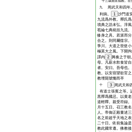
十三歳崩宣福殿。在
周武天和四年
九
利病。
1
沙門道
九流爲外教。釋氏爲
墳典之誥未弘。淳風
苞綸七典統括九流。
修身之具。若派而分
合之。則同屬儒宗。
爭川。大道之世使小
極莫大之風。下開拘
譯内
2
興奏之于朝
母。凡薪水飮食皆自
者。安曰。吾母也。
教。以安宿望欲官之
教堙阨號慟而卒
十
3
周武天和
有道士張賓之等。
黒釋爲國忌。以黄老
道輕釋。親受符録。
月十五日。召三教名
人。帝御正殿量述三
名之前超乎天地之表
二十日。依前集論是
教此國常遵。佛教後