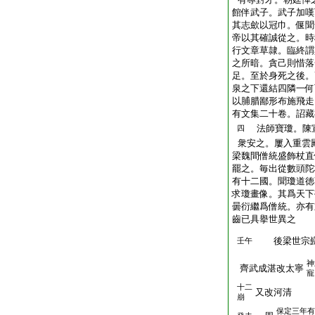
館伴武子。武子加嘆
其志歛以冠巾。偃聞
帝以其確誠從之。時
行文章草隷。臨終謂
之所暗。貪己則惜落
足。至於身死之後。
泉之下還結四隣一何
以脯腊鄙形布施飛走
有文集二十卷。詔藏
法師寶瓊。陳
四
衆安之。屢入重雲
梁魏間僧統盛飾杖直
罷之。毎出從數頭陀
有十二國。聞瓊道徳
求瓊畫像。其爲天下
曇衍繼爲僧統。亦有
齒已具擧世異之
後梁世宗巋
壬午
神
齊武成湛改太寧
寵
十二
又改河清
崩
保定三年有