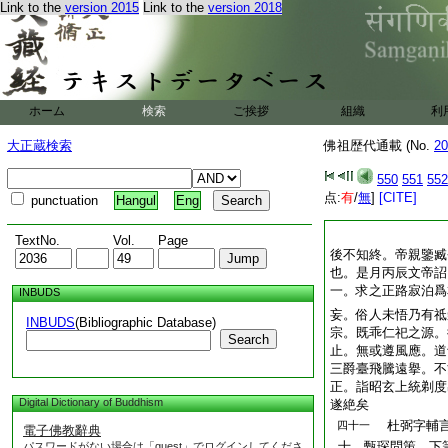
Link to the
version 2015
Link to the
version 2018
ホーム
検索
ご挨拶
組織
利
大正蔵検索
佛祖歴代通載 (No.
20
550
551
552
点:
有
/
無
]
[CITE]
punctuation
Hangul
Eng
TextNo.
Vol.
Page
後不知終。帝親鑒臧
也。是月丙辰文帝詔
一。求之正路寂泊爲
INBUDS
妄。俗人未悟乃有祗
INBUDS
(Bibliographic Database)
宗。既乖仁祀之源。
Search
止。無或遵風應。道
三爵臺飛騰遠擧。不
正。詣昭玄上統剃度
Digital Dictionary of Buddhism
遂絶矣
杜弼字輔言
四十一
電子佛教辭典
士。甄琛問策。下
パスワードがない場合は「guest」でログインしてくださ