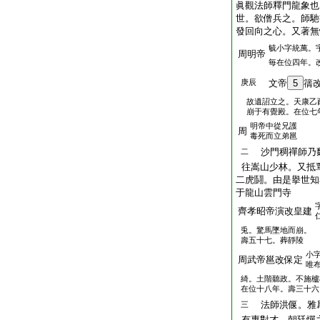
眞觀法師釋門龍象也
世。欲僧兵之。師馳
發回向之心。又著無
毓小字統萬。
周明帝
毎在位四年。
庚辰
文帝
5
篟
故遺詔立之。天康乙
崩于有覺殿。在位七
明帝中從兄護
周
毒死而立弟邕
沙門稠禪師乃
二
往嵩山少林。又抵
二虎鬪。由是擧世知
于龍山雲門寺
齊孝昭帝演改皇建
兎。驚馬墜地而崩。
壽五十七。葬靜陵
小
周武帝邕改保定
唯
綺。土階聽政。不施櫨
在位十八年。壽三十六
法師洪偃。雅
三
有專對才。朝廷憚