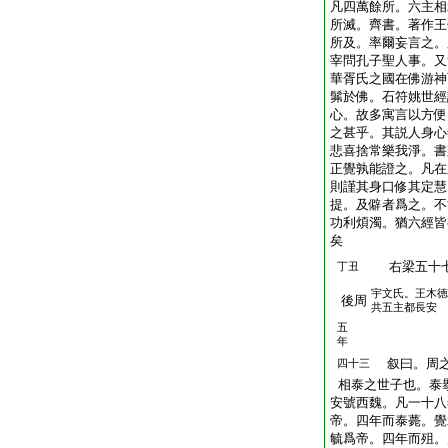
凡四萬餘所。六主相
所滅。齊書。著作王
所及。率爾妄言之。
宰問孔子聖人事。又
華胥氏之國在佛游神
髴於佛。石符姚世經
心。故多寓言以方便
之甚乎。其説人身心
悲喜捨常樂我淨。書
正覺孰能證之。凡在
則謹其身口修其定慧
提。及僻者爲之。不
功利煩濁。猶六經皆
矣
右梁五十
丁丑
宇文氏。王木徳
後周
共五主都長安
五
年
叙曰。周之
四十三
相泰之世子也。泰
安號西魏。凡一十八
帝。四年而泰薨。覺
毓爲帝。四年而殂。