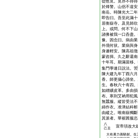
從他覓。覓亦不得得
於烽警。山侶不遑安
南岳。時陳光大二年
即告曰。吾至此滿十
居衡嶽寺。及見師欣
上。或問。何不下山
諸佛被我一口呑盡。
豫。因念曰。病由業
外境何状。業病與身
身遂輕安。陳高祖徴
蒙咨揖。久之辭還南
十年耳。期滿當移。
集門學連日説法。苦
陳大建九年丁酉六月
香。師更攝心諦坐。
生。春秋六十有四。
如繒纊皮革。多由損
布。寒則艾衲用犯風
無蠶服。縱皆受法不
綿作衣。准津結科斬
由縱之。唯南嶽獨斷
其派者。華裾茜服恣
八
宣帝頊改大
己丑
大有勇力善騎射。生