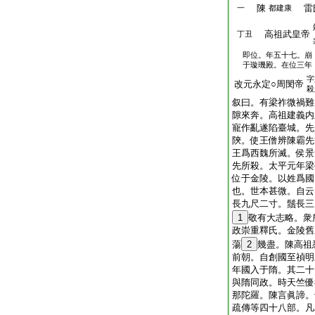
陳
雷
一
都建康
高祖武皇帝
丁丑
即位。年五十七。崩
于璇璣殿。在位三年
字
改元永定○周閔帝
殺
叙曰。有梁祚微禍難
隙來奔。高祖建義内
寵作亂遂陷臺城。先
陝。使王僧辨陳霸先
王爲西魏所滅。侯景
先所殺。太平元年梁
位于金陵。以姓爲國
也。世本甚微。自云
長九尺二寸。鬚長三
1
敬有大志略。衆
政崇重釋氏。金陵舊
蕩
2
幾盡。陳高祖
前朝。自創國至禎明
年國入于隋。其二十
與隋同政。時天竺優
那陀羅。陳言眞諦。
疏傳等四十八部。凡