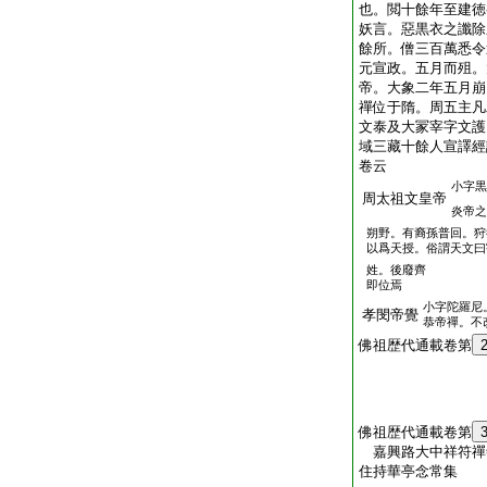
也。閲十餘年至建徳
妖言。惡黒衣之讖除
餘所。僧三百萬悉令
元宣政。五月而殂。
帝。大象二年五月崩
禪位于隋。周五主凡
文泰及大冡宰字文護
域三藏十餘人宣譯經
卷云
小字黒
周太祖文皇帝
炎帝之
朔野。有裔孫普回。狩
以爲天授。俗謂天文曰
姓。後廢齊
即位焉
小字陀羅尼
孝閔帝覺
恭帝禪。不
佛祖歴代通載卷第
佛祖歴代通載卷第
嘉興路大中祥符禪
住持華亭念常集