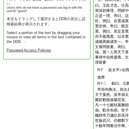
い。
曰。王佐才也。仕高
Users who do not have a password can log in with the
弼深於佛理。問經中
userID "guest".
正是一理。帝曰。説
本文をドラッグして選択するとDDBの見出し語
何。弼曰。在寛成寛
検索結果が表示されます。
寛非狹。帝曰。既言
寛。弼曰。若定是寛
Select a portion of the text by dragging your
亦不能爲寛。以非寛
mouse to view all terms in the text contained in
the DDB. ・
成雖異能成常一。帝
文襄問政要。弼曰。
Password Access Policies
端。賞一人而天下喜
事得中自然盡善。文
理甚要
改太平○右西
丙子
後齊
叙曰。元魏
四十二
帝崇尚佛法。胡太
天下晏然。及帝崩太
榮於鄴燒洛陽宮室。
凡一十七載扶翼魏朝
崩。歡亦先殞。世子
魏靜帝乃遜位於高洋
世族武川。仍都鄴下
十餘年間教法中興。