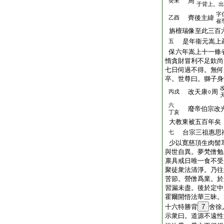
周
癸未
于背上。出
字
齊後主緯
乙酉
崔
旃檀瑞像至此三百
是年衞元嵩上
五
保六年嵩上十一條
惰貪財冒利不足欽尚
七日伺過不得。無何
卒。世尊曰。獅子身
改天康○周
丙戌
六
廢帝伯宗改
丁亥
大教東被五百年矣
台宗三祖惠思
七
少以寛慈頂生肉髻
與世自異。夢梵僧勉
禀具戒日唯一食不受
聚徒衆法清淨。乃往
苦節。營僧爲業。於
習漏未盡。後於定中
霍爾開悟法華三昧。
十六特勝背
7
舍徐
示衆曰。道源不遠性