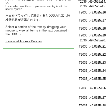
T2036_.49.0525a14
い。
T2036_.49.0525a15
Users who do not have a password can log in with the
userID "guest".
T2036_.49.0525a16
本文をドラッグして選択するとDDBの見出し語
検索結果が表示されます。
T2036_.49.0525a17
Select a portion of the text by dragging your
T2036_.49.0525a18
mouse to view all terms in the text contained in
the DDB. ・
T2036_.49.0525a19
T2036_.49.0525a20
Password Access Policies
T2036_.49.0525a21
T2036_.49.0525a22
T2036_.49.0525a23
T2036_.49.0525a24
T2036_.49.0525a25
T2036_.49.0525a26
T2036_.49.0525a27
T2036_.49.0525a28