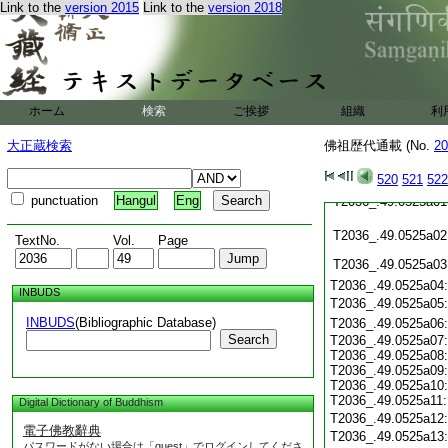
Link to the
version 2015
Link to the
version 2018
T2036_.49.0524c22
T2036_.49.0524c23
T2036_.49.0524c24
T2036_.49.0524c25
T2036_.49.0524c26
ホーム
検索
ご挨拶
組織
利
T2036_.49.0524c27
T2036_.49.0524c28
大正蔵検索
佛祖歴代通載 (No.
20
T2036_.49.0524c29
520
521
522
punctuation
Hangul
Eng
T2036_.49.0525a01
T2036_.49.0525a02
TextNo.
Vol.
Page
T2036_.49.0525a03
T2036_.49.0525a04
INBUDS
T2036_.49.0525a05
INBUDS
(Bibliographic Database)
T2036_.49.0525a06
Search
T2036_.49.0525a07:
T2036_.49.0525a08:
T2036_.49.0525a09:
T2036_.49.0525a10:
T2036_.49.0525a11:
Digital Dictionary of Buddhism
T2036_.49.0525a12
電子佛教辭典
T2036_.49.0525a13
パスワードがない場合は「guest」でログインしてくださ