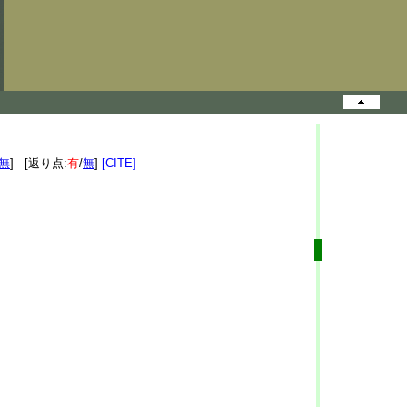
無
] [返り点:
有
/
無
]
[CITE]