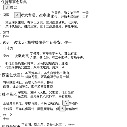
:
住持華亭念常集
:
3
東晋
字昌明。簡文第三子。十歳
:
癸酉
4
孝武帝曜。改寧康
即位。崇徳太后臨朝。二月
桓温擁兵來朝。有不臣之志。三月疾還姑孰。七月卒。
:
弟冲代領兵。盡忠王室。三十五崩清暑殿。葬隆平陵。
治廿
:
四年
:
改太元○栴檀瑞像是年到長安。住一
丙子
:
十七年
字景茂。南安赤亭羌人。其先有虞
:
後秦姚萇
癸未
之裔。父弋仲。有二十四子。萇幼子也。
初仕苻堅爲陽武將軍。因南伐敗績而歸。遂縊
:
苻堅而據長安僭立。八年改建興。壽六十四
本西鮮卑人。其先自漢北出陰山。
:
西秦乞伏國仁
後降苻堅。署爲南單于鎭勇士川。
苻堅既敗國仁。自稱大單于王。後號
:
西秦。據金城僭立。四年乙酉改建義
字世明。洛陽氐人也。父婆婁。仕苻堅官
:
後涼呂光
至太尉。生光身長八尺四寸。目有重瞳。
5
王猛見而異之。擧以爲將。率兵七萬西征。
降者四
:
6
十餘國。至龜茲獲羅什。聞堅死據姑。倶
臧稱涼州
牧。立
:
十年
字道明。皝之弟。身長七尺五寸。垂手
:
後燕慕容垂