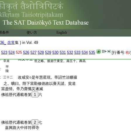
:
何甞不思玄度
:
○王珣與弟瑉捨宅爲寺。今虎丘是也
戊辰
:
○符堅滅燕
庚午
:
晋司馬桓軀。末年奉法。有尼造之。軀敬
三十
:
而不倦。浴必移晷。訝而私覿。見尼揮刃自
用条件
使い方
English
:
割。截支分臠。有頃尼出。軀以情問。尼曰。君
:
志若遂形當如之。時軀方謀問鼎。聞此悵
36_
念常
集 ) in Vol. 49
出感
:
然乃止。尼遂辭不測所之
通録
523
524
525
526
527
528
529
530
531
532
533
534
535
[行番号:
有
/
三十一
字道萬。元之少子。神識怡暢。無濟
:
簡文帝昱
辛未
世之略。後崩于東堂。壽五十。葬高
平
:
陵
:
改咸安○是年慧星現。帝詔竺法曠禳
三十二
:
之。曠曰。陛下當勤修徳政以賽天譴。貧道
:
當盡情。帝乃齋懺災遂滅
:
佛祖歴代通載卷第
1
六
:
佛祖歴代通載卷第
2
七
:
嘉興路大中祥符禪寺