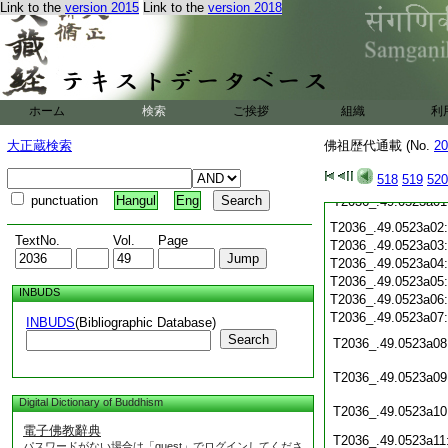
T2036_.49.0522c20
Link to the
version 2015
Link to the
version 2018
T2036_.49.0522c21
T2036_.49.0522c22
T2036_.49.0522c23
T2036_.49.0522c24
T2036_.49.0522c25
ホーム
検索
ご挨拶
組織
利
T2036_.49.0522c26
T2036_.49.0522c27
大正蔵検索
佛祖歴代通載 (No.
20
T2036_.49.0522c28
518
519
520
punctuation
Hangul
Eng
T2036_.49.0523a01
T2036_.49.0523a02
TextNo.
Vol.
Page
T2036_.49.0523a03
T2036_.49.0523a04
T2036_.49.0523a05
INBUDS
T2036_.49.0523a06
T2036_.49.0523a07
INBUDS
(Bibliographic Database)
Search
T2036_.49.0523a08
T2036_.49.0523a09
Digital Dictionary of Buddhism
T2036_.49.0523a10
電子佛教辭典
T2036_.49.0523a11
パスワードがない場合は「guest」でログインしてくださ