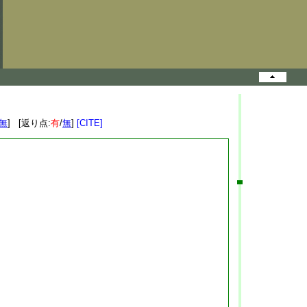
無
] [返り点:
有
/
無
]
[CITE]