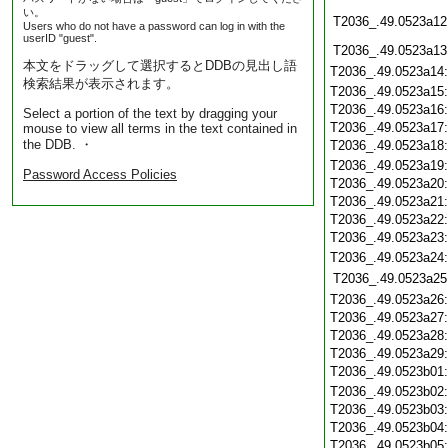
い。
T2036_.49.0523a12
Users who do not have a password can log in with the
userID "guest".
T2036_.49.0523a13
本文をドラッグして選択するとDDBの見出し語
T2036_.49.0523a14
検索結果が表示されます。
T2036_.49.0523a15
T2036_.49.0523a16
Select a portion of the text by dragging your
T2036_.49.0523a17
mouse to view all terms in the text contained in
the DDB. ・
T2036_.49.0523a18
T2036_.49.0523a19
Password Access Policies
T2036_.49.0523a20
T2036_.49.0523a21
T2036_.49.0523a22
T2036_.49.0523a23
T2036_.49.0523a24
T2036_.49.0523a25
T2036_.49.0523a26
T2036_.49.0523a27
T2036_.49.0523a28
T2036_.49.0523a29
T2036_.49.0523b01
T2036_.49.0523b02
T2036_.49.0523b03
T2036_.49.0523b04
T2036_.49.0523b05