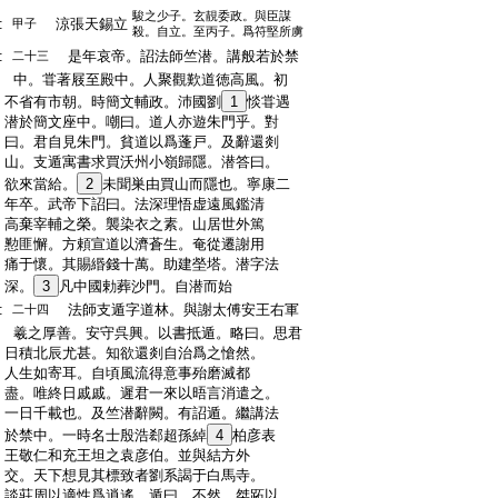
駿之少子。玄靚委政。與臣謀
:
涼張天錫立
甲子
殺。自立。至丙子。爲符堅所虜
:
是年哀帝。詔法師竺潜。講般若於禁
二十三
:
中。甞著屐至殿中。人聚觀歎道徳高風。初
:
不省有市朝。時簡文輔政。沛國劉
1
惔甞遇
:
潜於簡文座中。嘲曰。道人亦遊朱門乎。對
:
曰。君自見朱門。貧道以爲蓬戸。及辭還剡
:
山。支遁寓書求買沃州小嶺歸隱。潜答曰。
:
欲來當給。
2
未聞巣由買山而隱也。寧康二
:
年卒。武帝下詔曰。法深理悟虚遠風鑑清
:
高棄宰輔之榮。襲染衣之素。山居世外篤
:
懃匪懈。方頼宣道以濟蒼生。奄從遷謝用
:
痛于懷。其賜緡錢十萬。助建塋塔。潜字法
:
深。
3
凡中國勅葬沙門。自潜而始
:
法師支遁字道林。與謝太傅安王右軍
二十四
:
羲之厚善。安守呉興。以書抵遁。略曰。思君
:
日積北辰尤甚。知欲還剡自治爲之愴然。
:
人生如寄耳。自頃風流得意事殆磨滅都
:
盡。唯終日戚戚。遲君一來以晤言消遣之。
:
一日千載也。及竺潜辭闕。有詔遁。繼講法
:
於禁中。一時名士殷浩郄超孫綽
4
柏彦表
:
王敬仁和充王坦之袁彦伯。並與結方外
:
交。天下想見其標致者劉系謁于白馬寺。
:
談莊周以適性爲逍遙。遁曰。不然。桀跖以