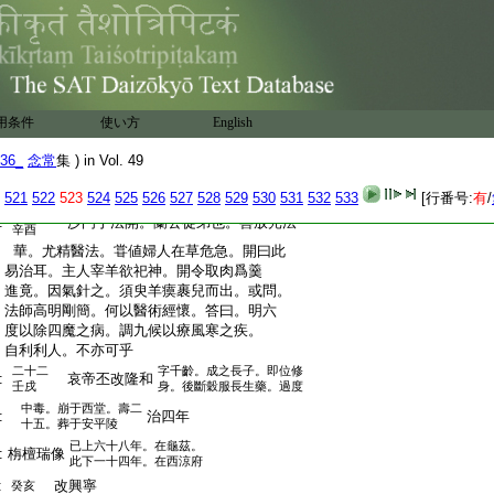
:
燕改壽光
:
釋渉公。本蜀人也。預言多驗。遊化至長
二十
:
安。時天大旱。
5
堅命師祈雨。呪龍鉢中。其
:
雨沛然。恪加敬事。師不食五穀。日行五百
:
里。是年示滅而歳復旱。堅謂祕書朱彤曰。
:
渉公若在。豈使朕焦心于雲漢哉。其思仰
用条件
使い方
English
:
如此
:
秦改甘露
己未
36_
念常
集 ) in Vol. 49
字景茂。俊第二子。
:
燕慕容暐
庚申
僣立十年。改元建熙
521
522
523
524
525
526
527
528
529
530
531
532
533
[行番号:
有
/
二十一
:
沙門于法開。蘭公徒弟也。善放光法
辛酉
:
華。尤精醫法。甞値婦人在草危急。開曰此
:
易治耳。主人宰羊欲祀神。開令取肉爲羹
:
進竟。因氣針之。須臾羊瘼裹兒而出。或問。
:
法師高明剛簡。何以醫術經懷。答曰。明六
:
度以除四魔之病。調九候以療風寒之疾。
:
自利利人。不亦可乎
二十二
字千齡。成之長子。即位修
:
哀帝丕改隆和
壬戌
身。後斷穀服長生藥。過度
中毒。崩于西堂。壽二
:
治四年
十五。葬于安平陵
已上六十八年。在龜茲。
:
栴檀瑞像
此下一十四年。在西涼府
:
改興寧
癸亥