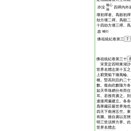
雜心
亦沒
四禪内外
論
壞初禪者。爲順初禪
劫方壞二禪。爲順二
十四劫方壞三禪。爲
故
輔行
佛祖統紀卷第三
7
佛祖統紀卷第三十
宋景定四明東湖
世界名體志第十五之
上窮寶焔下徹風輪。
種。竪高則且約二十
數。復由此數隨方各
如天帝珠網分布而住
耳。若推而廣之。則
連接周遍建立。各各
爲華藏莊嚴世界海也
四天下南洲五竺。東
有圖。雖自廣以至狹
明三世須辨方界。此
世界名體志