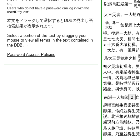
瑜
以鐵爲莊嚴第一
い。
周
Users who do not have a password can log in with the
userID "guest".
大三災者。一大劫
本文をドラッグして選択するとDDBの見出し語
劫。爲一
如是經七
検索結果が表示されます。
大劫
禪。復經一大劫。有
Select a portion of the text by dragging your
是七七火災。相間七
mouse to view all terms in the text contained in
五十六番火壞初禪。
the DDB. ・
一大劫。有一風災起
Password Access Policies
爲大三災始終之相
初火災壞初禪者。災
人中。有定業者轉生
一情。名爲地獄已壞
第盡。是時世間皆行
諸蟲。與佛身同。以
南洲一人無師
2
自
起唱言離生喜樂甚樂
靜慮。命終並得生梵
説。北洲根鈍無離欲
慮現前方能離欲。乃
爲人趣已壞。時欲界
靜慮。乃至並得生梵