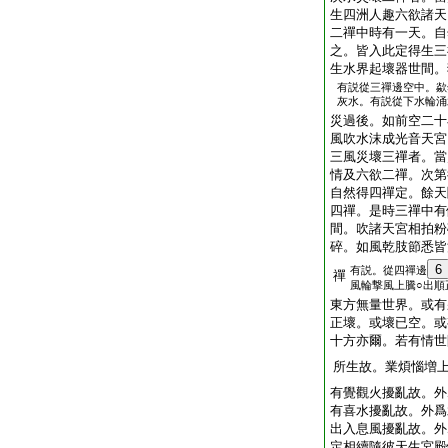
生四洲人趣六欲諸天
二禪中時有一天。自
之。皆入此定得生三
生水界起壞器世間。
有説從三禪邊空中。歘
灰水。有説從下水輪涌
災過後。如前空二十
風吹水沫成光音天宮
三風災壞三禪者。當
情及六欲二禪。次第
自然得四禪定。餘天
四禪。是時三禪中有
間。吹諸天宮相拍粉
碎。如風乾肢節悉皆
6
有説。從四禪邊
禪
風輪撃風上騰○出順
東方無量世界。或有
正壞。或壞已空。或
十方亦爾。若有情世
所生故。業煩惱増
有覺觀火擾亂故。外
有喜水擾亂故。外爲
出入息風擾亂故。外
定相續隨彼天生宮殿