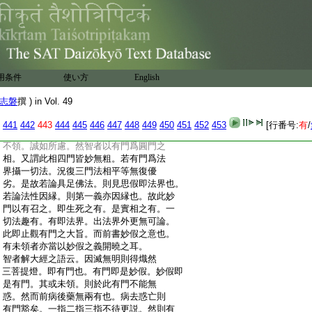
:
假中。空即是心假是色。非色非心名曰中。
:
色心絶處中體現。於一一法體皆具。凡夫心
:
具即佛具。取著不圓則不具。唯一具字顯
:
今宗。入此宗者甚希有
:
與明智法師書 陳 瓘
:
瓘頓首再拜上啓南湖延慶堂上講主明智法
用条件
使い方
English
:
師。人回伏奉書教。獲審道體安隱無惱。下
:
懷良慰。向承寄示觀音玄義并記。且荷開發
志磐
撰 ) in Vol. 49
:
妙旨以袪愚＊蔽。深佩提奬之意感徳無
:
已。有門頌。但隨順古意過蒙采覽。仰見法
441
442
443
444
445
446
447
448
449
450
451
452
453
[行番号:
有
/
:
師收＊
自在。來諭云。以有題之。恐鈍者
:
不領。誠如所慮。然智者以有門爲圓門之
:
相。又謂此相四門皆妙無粗。若有門爲法
:
界攝一切法。況復三門法相平等無復優
:
劣。是故若論具足佛法。則見思假即法界也。
:
若論法性因縁。則第一義亦因縁也。故此妙
:
門以有召之。即生死之有。是實相之有。一
:
切法趣有。有即法界。出法界外更無可論。
:
此即止觀有門之大旨。而前書妙假之意也。
:
有未領者亦當以妙假之義開曉之耳。
:
智者解大經之語云。因滅無明則得熾然
:
三菩提燈。即有門也。有門即是妙假。妙假即
:
是有門。其或未領。則於此有門不能無
:
惑。然而前病後藥無兩有也。病去惑亡則
:
有門豁矣。一指二指三指不待更説。然則有