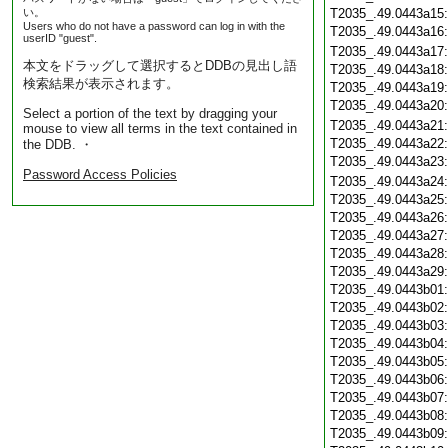
い。
T2035_.49.0443a15
Users who do not have a password can log in with the
T2035_.49.0443a16
userID "guest".
T2035_.49.0443a17
本文をドラッグして選択するとDDBの見出し語
T2035_.49.0443a18
検索結果が表示されます。
T2035_.49.0443a19
T2035_.49.0443a20
Select a portion of the text by dragging your
T2035_.49.0443a21
mouse to view all terms in the text contained in
T2035_.49.0443a22
the DDB. ・
T2035_.49.0443a23
Password Access Policies
T2035_.49.0443a24
T2035_.49.0443a25
T2035_.49.0443a26
T2035_.49.0443a27
T2035_.49.0443a28
T2035_.49.0443a29
T2035_.49.0443b01
T2035_.49.0443b02
T2035_.49.0443b03
T2035_.49.0443b04
T2035_.49.0443b05
T2035_.49.0443b06
T2035_.49.0443b07
T2035_.49.0443b08
T2035_.49.0443b09