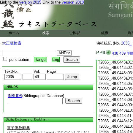
T2035_.49.0442c19
Link to the
version 2015
Link to the
version 2018
T2035_.49.0442c20
T2035_.49.0442c21
T2035_.49.0442c22
T2035_.49.0442c23
T2035_.49.0442c24
ホーム
検索
ご挨拶
組織
利
T2035_.49.0442c25
T2035_.49.0442c26
大正蔵検索
佛祖統紀 (No.
2035_
T2035_.49.0442c27
T2035_.49.0442c28
438
439
440
T2035_.49.0442c29
punctuation
Hangul
Eng
T2035_.49.0443a01
T2035_.49.0443a02
TextNo.
Vol.
Page
T2035_.49.0443a03
T2035_.49.0443a04
T2035_.49.0443a05
INBUDS
T2035_.49.0443a06
T2035_.49.0443a07
INBUDS
(Bibliographic Database)
T2035_.49.0443a08
Search
T2035_.49.0443a09
T2035_.49.0443a10
T2035_.49.0443a11
Digital Dictionary of Buddhism
T2035_.49.0443a12
T2035_.49.0443a13
電子佛教辭典
T2035_.49.0443a14
パスワードがない場合は「guest」でログインしてくださ