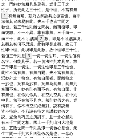
:
之一門純妙無粗具足萬善。豈非三千之
:
性乎。所云此之三千性。是中理。不當有無
:
1
有無自爾。茲乃古師詮具之微言也。自非
:
深領其旨未易解此。夫三千也者世間之
:
數也。若三千性則離世間矣。離而復即。即
:
而復離。不一不異。非有非無。三千而一。一
:
而三千。此不可思議
2
數。即是不可思議境。
:
若觀若智倶不思議。此數即是止觀。故云千
:
性即中理。此境即是此數。故中理即三千性。
:
若但三千則是
3
一切一切法耳。一切法但有
:
名字。何能具乎。若一切法性則本具矣。故
:
三千即是一切法。一切法性即是三千性也。
:
此性不當有無。有無自爾。夫不當有無者。
:
泯妙外之一執也。有無自爾者。開離執之
:
一妙也。於有爲妙有。於無爲眞無。眞無則
:
空而不空。妙有則有而不有。有無自爾。非
:
有無也。在假則假具。在空則空具。在中則
:
中具。無不在無不具也。然則妙假之有。豈
:
情有乎。假不待空泯絶無對。説有説無
:
皆不待絶。今乃設有待之言讃歎妙假之
:
説。豈免爲巧度之所訶乎。且一念心起則
:
有三千世間之相。國土一千則山河大地是
:
也。五陰世間一千則染淨一切色心是也。衆
:
生世間一千則六凡四聖假名是也。一念心