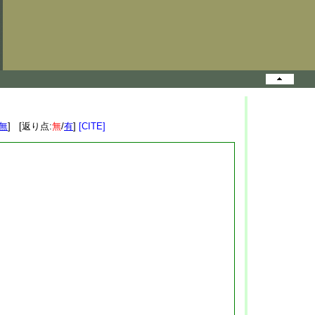
無
] [返り点:
無
/
有
]
[CITE]