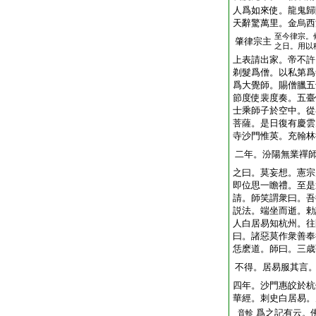
人爲如來使。龍鬼歸
天辭驚萬里。金烏西
至今律宗。
肇律宗主
之日。用以
上表請出家。帝不許
剃髮爲僧。以私第爲
爲大覺師。賜僧臘五
節度使裴度奏。五臺
士乘師子於空中。從
菩薩。是日復有慶雲
寺沙門惟英。充翰林
二年。汾陽無業禪
之曰。莫妄想。憲宗
即位思一瞻禮。至是
請。師笑謂衆曰。吾
説法。端坐而逝。勅
人白居易知杭州。往
曰。諸惡莫作衆善奉
恁麽道。師曰。三歳
不得。居易服其言
四年。沙門惠皎於杭
華經。刺史白居易。
爲之記有云。
音軫