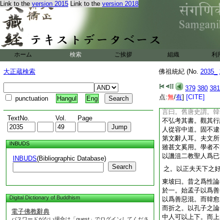
Link to the
version 2015
Link to the
version 2018
出世。未足知道
原
性。未
5
足知性
禽獸
6
同人乎
原人
直諫
近於幸災
左遷
表
ホーム
検索
ご挨拶
組織
利
賀尊
於獻諂求入
畏
號表
大正蔵検索
佛祖統紀 (No.
2035_
答劉秀
佛
爲駁雜之
才書
379
380
381
7
頴傳。
迭窮文之類
点:
無
/
有
]
[CITE]
punctuation
Hangul
Eng
博塞見張藉書
言曰。舊唐史謂。韓
TextNo.
Vol.
Page
不弘考其書。觀其行
人從容中道。固不逮
第文辭人耳。夫文所
INBUDS
雖甚文奚用。學者不
以譏沮二教聖人爲已
INBUDS
(Bibliographic Database)
Search
之。以正夫天下之
東坡曰。昔之爲性論
於一。始孟子以爲善
Digital Dictionary of Buddhism
以爲善惡混。而韓愈
而折之。以孔子之論
電子佛教辭典
中人可以上下。而上
パスワードがない場合は「guest」でログインしてくださ