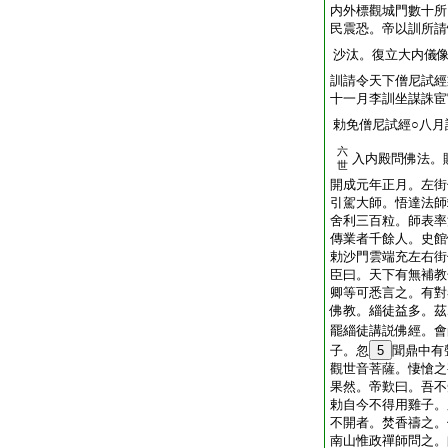
内外標觀城門數十所
民震恐。帝以訓所請
沙汰。復立大内儀
訓請令天下僧尼試經
十一月李訓坐謀誅宦
勅免僧尼試經○八月
六
入内殿問佛法。
世
開成元年正月。左街
引駕大師。悟達法師
舍利三百粒。師表率
傳業者千餘人。史館
勅沙門雲端充左右街
臣曰。天下有無補教
卿等可悉言之。有對
佛教。緇徒益多。茲
罷緇徒講説佛經。會
子。忽
5
聞鼎中有
觀世音菩薩。悽愴之
果然。帝歎曰。吾不
勅自今不得用雞子。
不開者。焚香禱之。
南山惟政禪師問之。