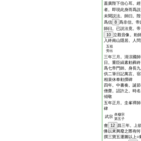
蓋廣陛下信心耳。經
者。即現此身而爲説
未聞説法。師曰。陛
爲信
8
爲非信。帝
師曰。已説法竟。帝
10
立觀音像。勅
入終南山隱居。人問
五祖
旁出
三年三月。清涼國師
日。重臣縞素勅葬終
爲七帝門師。身長九
供二筆日記萬言。宿
相裴休奉勅撰碑
四年。中書奏。誕節
僧齋。詔許之。時名
傾敬
五年正月。圭峯禪師
碑
炎穆宗
武宗
第五子
會
12
昌三年。上
佛以來興廢之際有何
撰三寶五運圖以上○