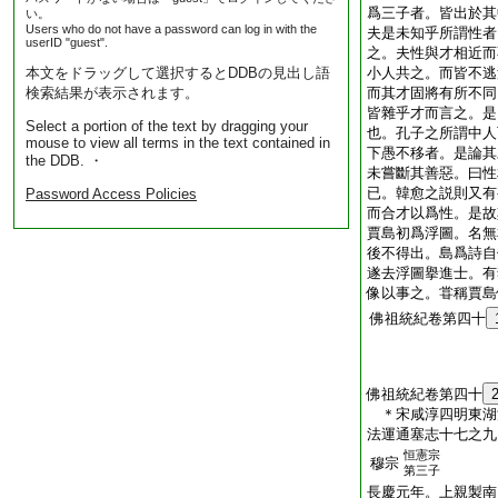
爲三子者。皆出於其
い。
Users who do not have a password can log in with the
夫是未知乎所謂性者
userID "guest".
之。夫性與才相近而
本文をドラッグして選択するとDDBの見出し語
小人共之。而皆不逃
検索結果が表示されます。
而其才固將有所不同
皆雜乎才而言之。是
Select a portion of the text by dragging your
也。孔子之所謂中人
mouse to view all terms in the text contained in
下愚不移者。是論其
the DDB. ・
未嘗斷其善惡。曰性
已。韓愈之説則又有
Password Access Policies
而合才以爲性。是故
賈島初爲浮圖。名無
後不得出。島爲詩自
遂去浮圖擧進士。有
像以事之。甞稱賈島
佛祖統紀卷第四十
佛祖統紀卷第四十
＊宋咸淳四明東
法運通塞志十七之九
恒憲宗
穆宗
第三子
長慶元年。上親製南