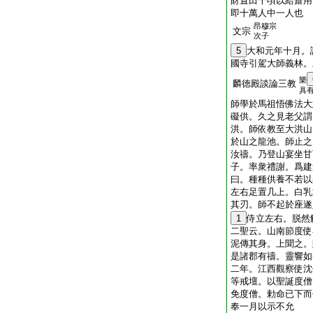
財置田千頃以給齋用
即十萬人中一人也
昂穆宗
文宗
次子
5
大和元年十月。
國寺引駕大師義林。
樂
麟徳殿談論三教
具
師學於馬祖悟佛法大
礙供。久之見老父謂
洪。師依教至大洪山
於山之龍池。師止之
汝禱。乃登山宴坐甘
子。率衆禮謝。爲建
曰。種種供養不若以
左右足置几上。白乳
其刃。師不起於座遂
1
侍立左右。脱然
二聖云。山南節度使
泥傳其身。上聞之。
是諸郡有禱。靈響如
二年。江西觀察使沈
等戒壇。以聖誕度僧
免度僧。勅命已下而
奉一月以示不允