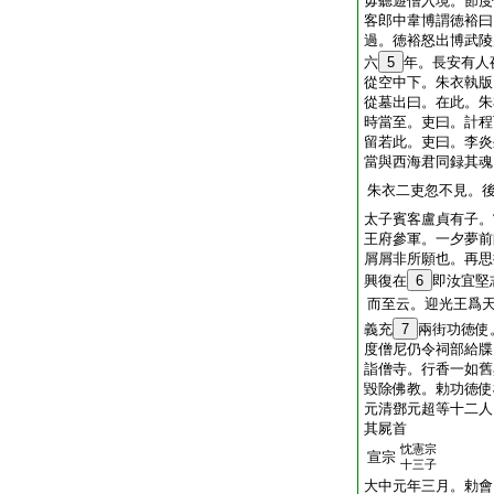
毋聽遊僧入境。節度
客郎中韋博謂徳裕曰
過。徳裕怒出博武陵
六
5
年。長安有人
從空中下。朱衣執版
從墓出曰。在此。朱
時當至。吏曰。計程
留若此。吏曰。李炎
當與西海君同録其魂
朱衣二吏忽不見。
太子賓客盧貞有子。
王府參軍。一夕夢前
屑屑非所願也。再思
興復在
6
即汝宜堅
而至云。迎光王爲
義充
7
兩街功徳使
度僧尼仍令祠部給牒
詣僧寺。行香一如舊
毀除佛教。勅功徳使
元清鄧元超等十二人
其屍首
忱憲宗
宣宗
十三子
大中元年三月。勅會