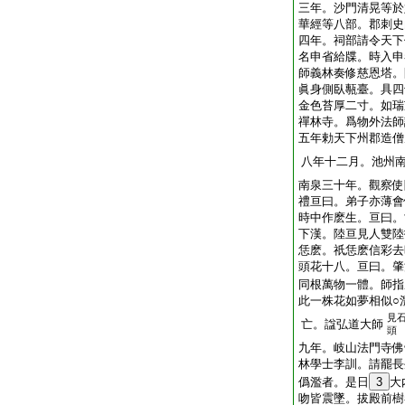
三年。沙門清晃等於
華經等八部。郡刺史
四年。祠部請令天下
名申省給牒。時入申
師義林奏修慈恩塔。
眞身側臥甎臺。具四
金色苔厚二寸。如瑞
禪林寺。爲物外法師
五年勅天下州郡造僧
八年十二月。池州
南泉三十年。觀察使
禮亘曰。弟子亦薄會
時中作麽生。亘曰。
下漢。陸亘見人雙陸
恁麽。祇恁麽信彩去
頭花十八。亘曰。肇
同根萬物一體。師指
此一株花如夢相似○
見
亡。諡弘道大師
頭
九年。岐山法門寺佛
林學士李訓。請罷長
僞濫者。是日
3
大
吻皆震墜。拔殿前樹