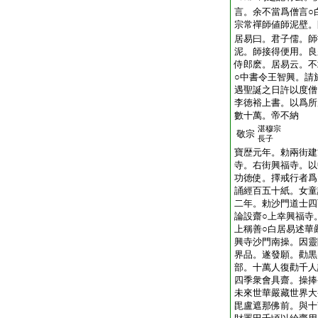
言。余不當爲僧言○
宗常禪師値師泥壁。
居易曰。君子儒。師
泥。師接得便用。良
侍郎麽。居易云。不
○中書令王智興。請
遇聖誕之日許以度僧
李徳裕上書。以爲所
數十萬。帝不納
湛穆宗
敬宗
長子
寶歴元年。勅兩街建
寺。右街興福寺。以
功徳使。擇戒行者爲
誦經百五十紙。女童
二年。勅沙門道士四
論設齋○上幸興福寺
上稱善○白居易述華
興寺沙門南操。因靈
界品。遂發願。勸黒
部。十萬人復勸千人
四季衆會具齋。操捧
未來世華嚴藏世界大
毘盧遮那佛前。與十