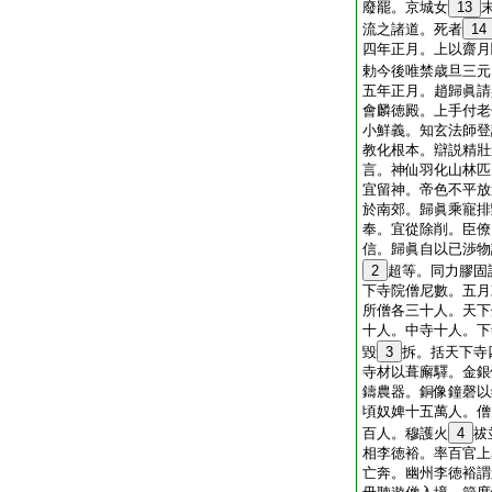
廢罷。京城女
13
流之諸道。死者
14
四年正月。上以齋月
勅今後唯禁歳旦三元
五年正月。趙歸眞請
會麟徳殿。上手付老
小鮮義。知玄法師登
教化根本。辯説精壯
言。神仙羽化山林匹
宜留神。帝色不平放
於南郊。歸眞乘寵排
奉。宜從除削。臣僚
信。歸眞自以已渉物
2
超等。同力膠固
下寺院僧尼數。五月
所僧各三十人。天下
十人。中寺十人。下
毀
3
拆。括天下寺
寺材以葺廨驛。金銀
鑄農器。銅像鐘磬以
頃奴婢十五萬人。僧
百人。穆護火
4
祓
相李徳裕。率百官上
亡奔。幽州李徳裕謂