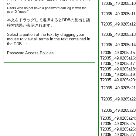
T2035_.49.0205a10
い。
Users who do not have a password can log in with the
userID "guest".
T2035_.49.0205a11
本文をドラッグして選択するとDDBの見出し語
T2035_.49.0205a12
検索結果が表示されます。
Select a portion of the text by dragging your
T2035_.49.0205a13
mouse to view all terms in the text contained in
the DDB. ・
T2035_.49.0205a14
T2035_.49.0205a15
Password Access Policies
T2035_.49.0205a16
T2035_.49.0205a17
T2035_.49.0205a18
T2035_.49.0205a19
T2035_.49.0205a20
T2035_.49.0205a21
T2035_.49.0205a22
T2035_.49.0205a23
T2035_.49.0205a24
T2035_.49.0205a25
T2035_.49.0205a26
T2035_.49.0205a27