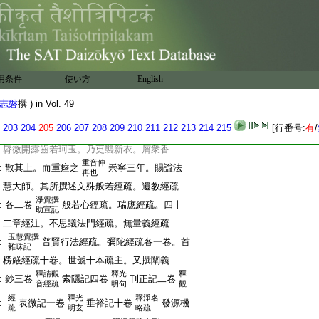
:
友。王欽若出撫錢唐。慈雲遣使邀師。同往
:
之。師笑謂使人曰。錢唐境上。且駐却一
:
僧。師早
5
癭瘵疾。故又號
6
病夫。講道吟哦
:
未嘗少倦。預戒門人曰。吾歿後毋厚葬以
:
罪我。毋建塔以誣我。毋謁有位求銘以
:
虚美我。宜以陶器二合而瘞
7
立石志名
用条件
使い方
English
:
字年月而已。及亡門人如所戒。歛以陶器
志磐
撰 ) in Vol. 49
:
8
所居巖以藏之。不屋而壇。時乾興元年
:
二月也。得年四十有七。後十五年。積雨山
203
204
205
206
207
208
209
210
211
212
213
214
215
[行番号:
有
/
:
頽。門人開視陶器。肉身不壞爪
9
倶長。
:
脣微開露齒若珂玉。乃更襲新衣。屑衆香
重音仲
:
散其上。而重瘞之
崇寧三年。賜諡法
再也
:
慧大師。其所撰述文殊般若經疏。遺教經疏
淨覺撰
:
各二卷
般若心經疏。瑞應經疏。四十
助宣記
:
二章經注。不思議法門經疏。無量義經疏
玉慧覺撰
:
普賢行法經疏。彌陀經疏各一卷。首
雜珠記
:
楞嚴經疏十卷。世號十本疏主。又撰闡義
釋請觀
釋光
釋
:
鈔三卷
索隱記四卷
刊正記二卷
音經疏
明句
觀
經
釋光
釋淨名
:
表微記一卷
垂裕記十卷
發源機
疏
明玄
略疏