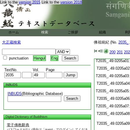
Link to the
version 2015
Link to the
version 2018
T2035_.49.0204c20
T2035_.49.0204c21
T2035_.49.0204c22
T2035_.49.0204c23
T2035_.49.0204c24
T2035_.49.0204c25
ホーム
検索
ご挨拶
組織
利
T2035_.49.0204c26
大正蔵検索
佛祖統紀 (No.
2035_
T2035_.49.0204c27
T2035_.49.0204c28
200
201
202
T2035_.49.0204c29
punctuation
Hangul
Eng
T2035_.49.0205a01
T2035_.49.0205a02
TextNo.
Vol.
Page
T2035_.49.0205a03
T2035_.49.0205a04
INBUDS
T2035_.49.0205a05
INBUDS
(Bibliographic Database)
Search
T2035_.49.0205a06
T2035_.49.0205a07
T2035_.49.0205a08
Digital Dictionary of Buddhism
T2035_.49.0205a09
電子佛教辭典
パスワードがない場合は「guest」でログインしてくださ