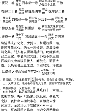
釋涅
釋涅槃疏金剛
:
要記二卷
百非鈔一卷
三徳
槃玄
身品百非之義
釋涅
釋金
:
指歸二十卷
顯性録四卷
摭華鈔二卷
槃疏
錍
釋圭峯
釋自造
釋自造
:
西資鈔一卷
詒謀鈔一卷
谷
蘭盆疏
彌陀疏
心經疏
釋自造
釋自造文殊般若疏。
:
響鈔五卷
析重鈔一卷
楞嚴疏
大論云析重令輕
釋十不
雜著
:
正義一卷
閒居編五十一卷
皆假道
二門
詩文
:
適情爲法行化之。旁賛云。嘗謂楞嚴一經。
:
劇談常住眞心。的示一乘修證。爲最後垂
:
範之典。門人有以撰疏爲請曰。此經解者。
:
已二三家。學者未安其説。師胡不以三觀
:
四教約文申義以啓後人。師從之。研覈大
:
義。以爲智者三止之説。與經懸契。淨覺謂
林間録。天
:
其得經之深非諸師所可及也
台聞西天有
1
首楞嚴。以世主祕嚴不
肯傳布。天台常遙禮願。早至此
:
土。又清涼云。此經吾不得而見之矣。當有宰官菩薩以文
章翻譯佛語。又數百年。當
:
其疏四十二章經云。
有肉身比丘。以吾教釋此經
:
佛教東傳。與仲尼伯陽之説爲三。然孔老
:
之訓。談性命未極於唯心。言報應未臻
:
於三世。至於治天下安國家不可一日
:
無也。至若釋氏之爲教。指虚空界悉我自