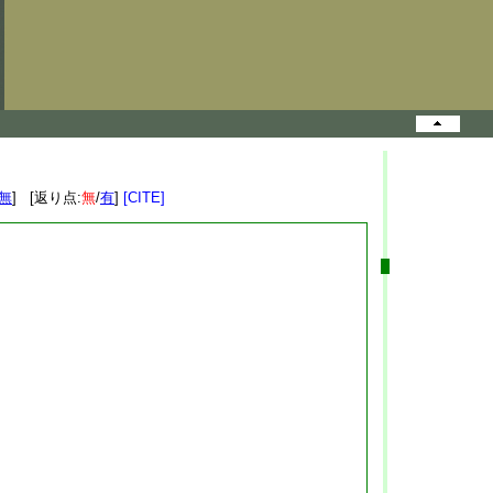
無
] [返り点:
無
/
有
]
[CITE]