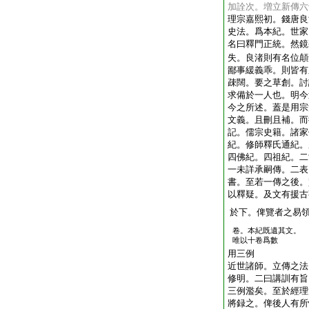
加詮次。増立新傳六
理宗嘉熙初。錢唐良
史法。爲本紀。世家
名曰釋門正統。然鏡
失。良渚則有名位顛
鄙事緩義乖。則皆有
疎闊。要之草創。討
求備於一人也。明今
今之所述。蓋是用宗
文義。且刪且補。而
記。儒宗史籍。諸家
紀。修師釋氏通紀。
四佛紀。四祖紀。二
一未詳承嗣傳。二表
書。至若一傳之後。
以釋疑。及文有援古
於下。俾覽者之易
卷。本紀既遺其文。
唯以十卷爲數
用三例
近世諸師。立傳之法
修明。二曰講訓有旨
三例濫矣。至於經理
將録之。俾後人有所