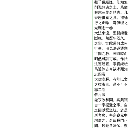
觀千佛紹隆。則知無
則識無邊之土。爲隘
興志三界名體志。凡
香鐙供養之具。禮誦
行之正轍。爲但理之
光顯志一卷
大法東流。聖賢繼世
斷絶。然歴年既久。
之變。於此道何成何
行事。用見法運通塞
世間之教。雖隨時而
昭然可訓可戒。作法
法運通塞。事變紜紜
爲通練古今欲求類知
志四卷
大儒高釋。有能以文
之標表者。是不可不
志二卷
叙古製
徽宗政和間。呉興頴
台一宗授受之事。自
之圖以繋道統。於是
所考矣。寧宗慶元中
増廣之。名曰釋門正
間。鏡菴遷法師。復