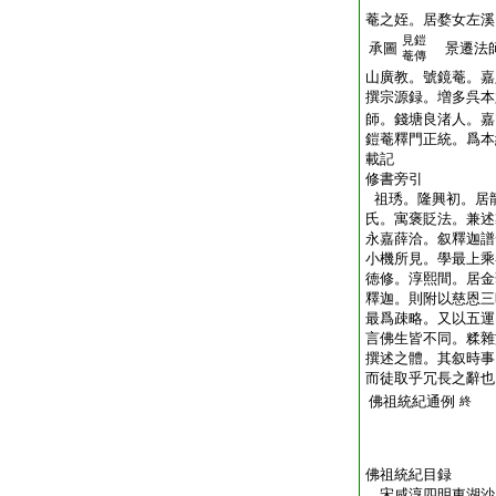
菴之姪。居婺女左溪
見鎧
承圖
景遷法師
菴傳
山廣教。號鏡菴。嘉
撰宗源録。増多呉本
師。錢塘良渚人。嘉
鎧菴釋門正統。爲本
載記
修書旁引
祖琇。隆興初。居
氏。寓褒貶法。兼述
永嘉薛洽。叙釋迦譜
小機所見。學最上乘
徳修。淳熙間。居金
釋迦。則附以慈恩三
最爲疎略。又以五運
言佛生皆不同。糅雜
撰述之體。其叙時事
而徒取乎冗長之辭也
佛祖統紀通例
終
佛祖統紀目録
宋咸淳四明東湖