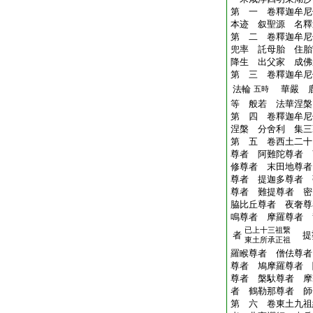
第 一 卷釋迦牟尼
本迹 叙聖源 名釋
第 二 卷釋迦牟尼
兜率 託母胎 住胎
降生 出父家 成佛
第 三 卷釋迦牟尼
法輪
華嚴 
五時
等 般若 法華涅槃
第 四 卷釋迦牟尼
涅槃 分舍利 集三
第 五 卷西土二十
尊者 阿難陀尊者 
修尊者 末田地尊者
尊者 提迦多尊者 
尊者 難提尊者 密
脇比丘尊者 夜奢尊
鳴尊者 摩羅尊者 
已上十三祖繋
者
提
東土所承正祖
羅睺尊者 僧佉尊者
尊者 鳩摩羅尊者 
尊者 槃馱尊者 摩
者 鶴勒那尊者 師
第 六 卷東土九祖