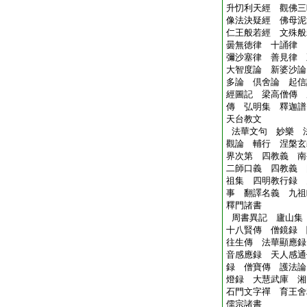
升忉利天經 觀佛三
像法決疑經 佛母泥
仁王般若經 文殊般
曇無徳律 十誦律
彌沙塞律 善見律 
大智度論 新婆沙論
多論 倶舍論 起信
經圖記 梁高僧傳 
傳 弘明集 釋迦譜
天台教文
法華文句 妙樂 
觀論 輔行 涅槃玄
界次第 四教義 
二師口義 四教義 
祖集 四明教行録 
事 翻譯名義 九祖
釋門諸書
周書異記 廬山集
十八賢傳 僧鏡録 
往生傳 法華顯應録
音感應録 天人感通
録 僧寶傳 護法論
燈録 大慧武庫 湘
石門文字禪 育王舍
儒宗諸書