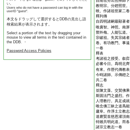
自南岳旁出照禪師下
い。
教明宗。分鐙照世。
Users who do not have a password can log in with the
映。作諸祖世家二卷
userID "guest".
釋列傳
本文をドラッグして選択するとDDBの見出し語
自四明諸嗣最顯著者
検索結果が表示されます。
唯廣智。神照。南屏
禦外侮。人能弘道。
Select a portion of the text by dragging your
mouse to view all terms in the text contained in
宗破祖。失其宗緒者
the DDB. ・
卷。有功教門。事遠
一卷
Password Access Policies
釋表
考諸祖之授受。叙弈
必審今日。爲明北齊
有來。作歴代傳教表
今時諸師。示傳鐙之
共二卷
釋志
並陳文藻。交賛佛乘
斯固法門之盛烈。作
人理教行。具足成就
唯念佛三昧之道爲能
廬阜。作淨土立教志
達磨賢首慈恩灌頂南
特雖共明此道。而各
諸宗立教志一卷