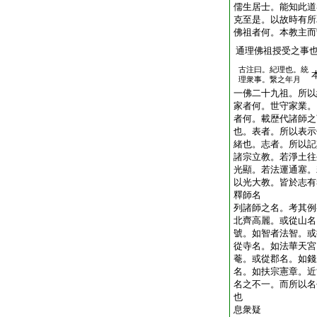
儒生居士。能知此道
克至是。以故時有所
佛祖者何。本教主而
通理佛祖授受之事
古注曰。紀理也。統
理衆事。繋之年月
一佛二十九祖。所以
家者何。世守家業。
者何。載歴代諸師之
也。表者。所以表示
緒也。志者。所以記
諸宗立教。若淨土往
光顯。若法運通塞。
以光大教。皆於志有
釋師名
列諸師之名。考其例
北齊高麗。或從山名
號。如智者法智。或
從寺名。如法華天宮
菴。或從郡名。如錢
名。如扶宗憲章。近
名之不一。而所以名
也
息衆疑