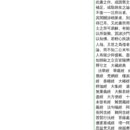
此書之作。或因舊文
補足。或取師友之論
不復一一注所出者。
其間關渉稍衆者。則
得已耳。又此書所用
士之所可易解。有能
以所疑難。質諸沙門
以知佛。若輕心疾讀
人哉。又世之爲儒者
論。而不知二公末年
人有能少抑盛氣。盡
知韓歐之立言皆陽擠
釋引文 大藏經典
法華經 華嚴經 
應經 梵網經 樓炭
經 善權經 大權經
楞伽經 大集經 遺
無量義經 大般若經
盡經 大方便經 十
未曾有經 雜寶藏經
嚴經 法句喩經 阿
長阿含經 雜阿含經
普賢行法經 菩薩處
優婆塞戒經 増一阿
思益梵天經 殃掘摩