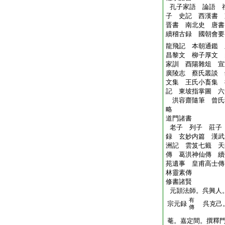
孔子家語 論語 
子 史記 西漢書
晋書 南北史 唐
續稽古録 國朝會要
龍飛記 本朝通鑑 
昌黎文 柳子厚文 
家訓 酉陽雜俎 
廣陵志 蔡氏叢談 
文集 王氏小畜集 
記 東坡指掌圖 六
洪容齋隨筆 曾氏
略
道門諸書
老子 列子 莊子
録 玄妙内篇 漢武
洲記 雲笈七籤 天
傳 葛洪神仙傳 續
苑遺事 皇甫高士
林靈素傳
修書諸賢
元頴法師。呉興人
有
宗元録
呉克己。
傳
菴。嘉定間。撰釋