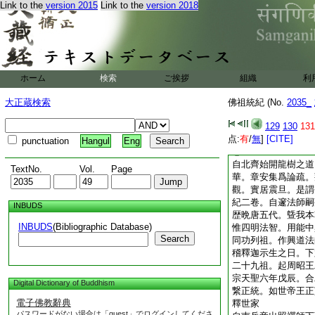
Link to the
version 2015
Link to the
version 2018
不息。以故果後示權
際求其始終。況於十
處不同。豈當於此南
今所録。但於此方。
之則十方不離當處。
有所異同者哉。今約
ホーム
検索
ご挨拶
組織
利
出興爲大法王。明本
相。分頓漸二始。經
大正蔵検索
佛祖統紀 (No.
2035_
主釋迦牟尼佛本紀四
師子尊者。皆能仰承
129
130
131
点:
金口祖承。依付法藏
有
/
無
]
[CITE]
punctuation
Hangul
Eng
卷
自北齊始開龍樹之道
TextNo.
Vol.
Page
華。章安集爲論疏。
觀。實居震旦。是謂
紀二卷。自邃法師嗣
INBUDS
歴晩唐五代。曁我本
INBUDS
(Bibliographic Database)
惟四明法智。用能中
Search
同功列祖。作興道法
稽釋迦示生之日。下
二十九祖。起周昭王
宗天聖六年戊辰。合
Digital Dictionary of Buddhism
繋正統。如世帝王正
電子佛教辭典
釋世家
パスワードがない場合は「guest」でログインしてくださ