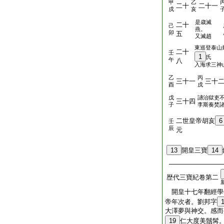
甲
乙
二十
二十一
戌
亥
是歳滅
二十
己
燕。
卯
五
又滅趙
東巡登泰山
二十
壬
1
氏
午
八
入海求三神
乙
丙
三十一
三十
酉
戌
戊
讁治獄吏
三十四
子
李斯奏焚
二世皇帝胡亥
6
壬
辰
元
13
開皇三寶
14
────────────
歴代三寶紀卷第二
開皇十七年翻經
帝年次者。劉邦字
大澤夢與神交。感而
19
仁大度美鬚髯