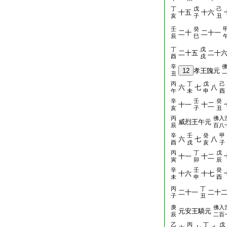
丁
戊
己
十五
十六
亥
子
丑
壬
癸
二十
二十一
辰
巳
丁
戊
二十五
二十
酉
戌
辛
12
孝王隗元
丑
丙
丁
戊
己
六
七
八
午
未
申
酉
辛
壬
癸
十一
十二
亥
子
丑
丙
佛入
威烈王午元
辰
百八
辛
壬
癸
甲
六
七
八
酉
戌
亥
子
丙
丁
戊
十一
十二
寅
卯
辰
辛
壬
癸
十六
十七
未
申
酉
丙
丁
二十一
二十
子
丑
庚
佛入
元安王驕元
辰
二百
乙
丙
丁
戊