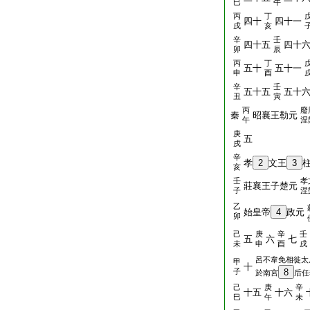
巳
午
丙
丁
四十
四十一
戌
亥
辛
壬
四十五
四十
卯
辰
丙
丁
五十
五十一
申
酉
辛
壬
五十五
五十
丑
寅
丙
廢
秦
昭襄王勒元
午
涅
庚
五
戌
辛
孝
2
文王
3
亥
壬
孝
莊襄王子楚元
子
涅
乙
始皇帝
4
政元
卯
己
庚
辛
壬
五
六
七
未
申
酉
戌
呂不韋免相徙太
甲
十
子
8
於南宮
后任
己
庚
辛
十五
十六
巳
午
未