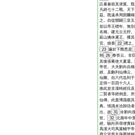
託暴秦鼓其潜翼。既
凡經七十二戰。天下
茲。既遠承周因爾稱
之。自從開闢三皇五
並以帝王標年。無別
名稱。建元云元狩。
延山擒休屠王。獲其
宮。燒香
22
禮之
23
遍於下際悉是
朔
26
奉答云。非
其後張騫使大夏還。
帝世。大夫劉向自稱
經。及刪列仙傳云。
仙圖。自六代迄到于
定得一百四十六人。
推此豈非漢時經目及
二賢者等經例是。所
仙傳。此蓋博識覩其
典。情識未洽歸信者
出。故
31
令劉向
世。
32
元壽年中
經。驗向所尋便實録
爲漢大司馬翼輔平帝
莽立宣帝玄孫嬰號稱