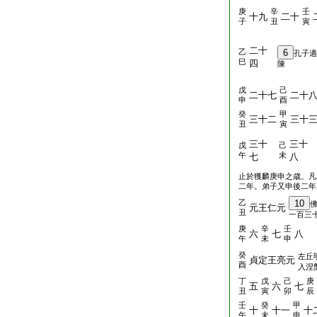
庚
辛
壬
十九
二十
子
丑
寅
二十
乙
6
孔子適
巳
四
陳
戊
己
二十七
二十
申
酉
癸
甲
三十二
三十
丑
寅
三十
三十
戊
己
午
未
七
八
止於獲麟庚申之歳。凡
二年。弟子又申後二年
乙
10
元王仁元
丑
一百三
庚
辛
壬
六
七
八
午
未
申
癸
左丘
貞定王亮元
酉
入涅
丁
戊
己
庚
五
六
七
丑
寅
卯
辰
壬
癸
甲
十
十一
十
午
未
申