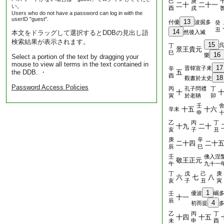
己
庚
二十
二十一
い。
酉
戌
Users who do not have a password can log in with the
userID "guest".
13
付優
波掘多
癸
丑
14
本文をドラッグして選択するとDDBの見出し語
然後入滅
検索結果が表示されます。
15
丁
景王貴元
巳
16
樂
Select a portion of the text by dragging your
mouse to view all terms in the text contained in
17
晋韓宣子來
辛
the DDB. ・
五
酉
18
觀書於太史
Password Access Policies
丙
孔子問禮
丁
十
寅
於老聃
卯
壬
十五
十六
辛未
申
乙
丙
丁
十九
二十
亥
子
丑
庚
辛
二十四
二十
辰
巳
壬
佛入涅
敬王正元
午
九十一
丁
戊
己
庚
六
七
八
亥
子
丑
寅
1
優波
崛
壬
十一
辰
4
初而提
乙
丙
丁
十四
十五
未
申
酉