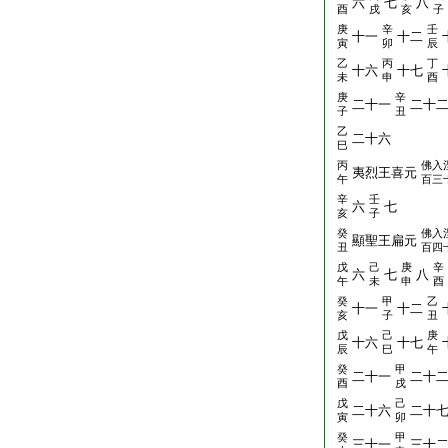
六
七
八
酉
戌
亥
子
庚
辛
壬
十一
十二
寅
卯
辰
乙
丙
丁
十六
十七
未
申
酉
庚
辛
二十一
二十
子
丑
乙
二十六
巳
丙
佛入
夷烈王喜元
午
百三
辛
壬
六
七
亥
子
癸
佛入
顯聖王扁元
丑
百四
戊
己
庚
辛
六
七
八
午
未
申
酉
癸
甲
乙
十一
十二
亥
子
丑
戊
己
庚
十六
十七
辰
巳
午
癸
甲
二十一
二十
酉
戌
戊
己
二十六
二十
寅
卯
癸
甲
三十一
三十