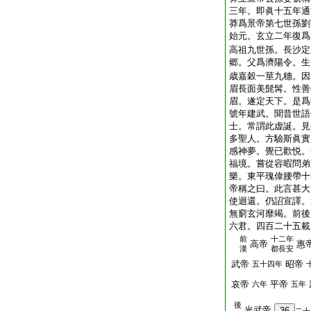
三年。即眞十五年通
莽爲景帝第七世孫劉
始元。玄立二年復爲
高祖九世孫。長沙定
郷。父爲濟陽令。生
歳嘉穀一莖九穗。因
眉長面美髭髯。性善
眉。遂定天下。是爲
號年建武。聞昔世語
士。常謂此虚誕。見
多聖人。方驗斯眞實
感神夢。覺已歡悦。
福境。嘗從容暇問弟
樂。東平瑰偉腰帶十
帝稱之曰。此言甚大
使迴還。仍詔宣譯。
無窮玄河靡竭。前後
六君。四百二十五載
前
十二年
高帝
惠
漢
都長安
武帝
昭帝
五十四年
哀帝
平帝
六年
五年
後
光武帝
36