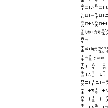
未
申
戊
己
三十六
三十
子
丑
癸
甲
四十一
四十
巳
午
戊
己
四十六
四十
戌
亥
辛
佛入
順靜王定元
丑
百九
丙
六
午
丁
佛入涅
赧王誕元
未
百九十
壬
癸
六
七
秦昭襄王
子
丑
丁
戊
己
十一
十二
巳
午
未
壬
癸
甲
十六
十七
戌
亥
子
丙
丁
二十
二十一
寅
卯
辛
壬
二十五
二十
未
申
丙
丁
三十
三十一
子
丑
辛
壬
三十五
三十