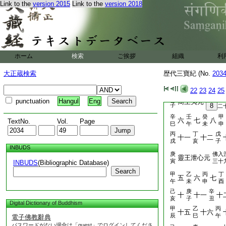
Link to the
version 2015
Link to the
version 2018
乙
定王
4
瑜元
佛
卯
庚
壬
六
七
八
辛酉
申
戌
乙
丙
丁
十一
十二
丑
寅
卯
ホーム
検索
ご挨拶
組織
利
庚
辛
壬
十六
十七
午
未
申
大正蔵検索
歴代三寶紀 (No.
203
甲
乙
二十
二十一
戌
亥
22
23
24
25
佛入涅
丙
punctuation
Hangul
Eng
簡王夷元
子
8
二
辛
壬
癸
甲
六
七
八
TextNo.
Vol.
Page
巳
午
未
申
丙
丁
戊
十一
十二
戌
亥
子
INBUDS
庚
佛入
靈王泄心元
寅
三十
INBUDS
(Bibliographic Database)
Search
甲
乙
丙
丁
五
六
七
午
未
申
酉
己
庚
辛
十
十一
十
亥
子
丑
Digital Dictionary of Buddhism
甲
乙
丙
十五
十六
辰
巳
午
電子佛教辭典
パスワードがない場合は「guest」でログインしてくださ