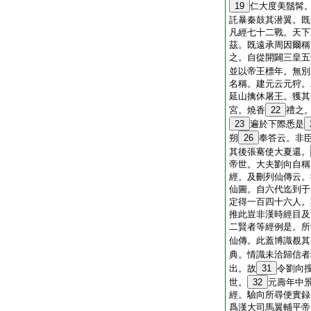
19
仁大度美鬚髯
託暴秦鼓其潜翼。既
凡經七十二戰。天下
茲。既遠承周因爾稱
之。自從開闢三皇五
並以帝王標年。無別
名稱。建元云元狩。
延山擒休屠王。獲其
宮。燒香
22
禮之
23
遍於下際悉是
朔
26
奉答云。非
其後張騫使大夏還。
帝世。大夫劉向自稱
經。及刪列仙傳云。
仙圖。自六代迄到于
定得一百四十六人。
推此豈非漢時經目及
二賢者等經例是。所
仙傳。此蓋博識覩其
典。情識未洽歸信者
出。故
31
令劉向
世。
32
元壽年中
經。驗向所尋便實録
爲漢大司馬翼輔平帝