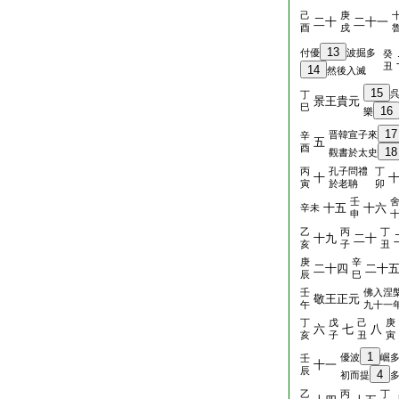
己
庚
二十
二十一
酉
戌
13
付優
波掘多
癸
丑
14
然後入滅
15
丁
景王貴元
巳
16
樂
17
晋韓宣子來
辛
五
酉
18
觀書於太史
丙
孔子問禮
丁
十
寅
於老聃
卯
壬
十五
十六
辛未
申
乙
丙
丁
十九
二十
亥
子
丑
庚
辛
二十四
二十
辰
巳
壬
佛入涅
敬王正元
午
九十一
丁
戊
己
庚
六
七
八
亥
子
丑
寅
1
優波
崛
壬
十一
辰
4
初而提
乙
丙
丁