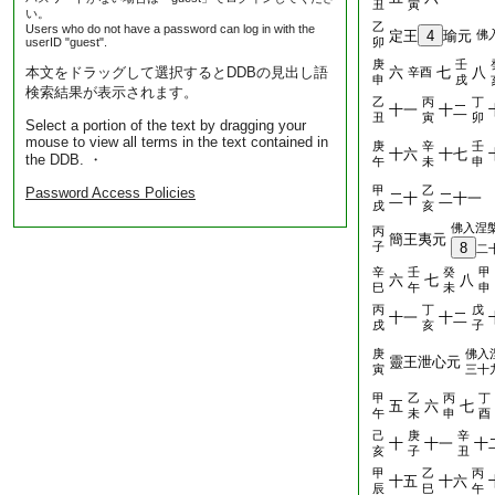
丑
寅
い。
乙
Users who do not have a password can log in with the
定王
4
瑜元
佛
userID "guest".
卯
庚
壬
本文をドラッグして選択するとDDBの見出し語
六
七
八
辛酉
申
戌
検索結果が表示されます。
乙
丙
丁
十一
十二
丑
寅
卯
Select a portion of the text by dragging your
mouse to view all terms in the text contained in
庚
辛
壬
十六
十七
the DDB. ・
午
未
申
甲
乙
Password Access Policies
二十
二十一
戌
亥
佛入涅
丙
簡王夷元
子
8
二
辛
壬
癸
甲
六
七
八
巳
午
未
申
丙
丁
戊
十一
十二
戌
亥
子
庚
佛入
靈王泄心元
寅
三十
甲
乙
丙
丁
五
六
七
午
未
申
酉
己
庚
辛
十
十一
十
亥
子
丑
甲
乙
丙
十五
十六
辰
巳
午