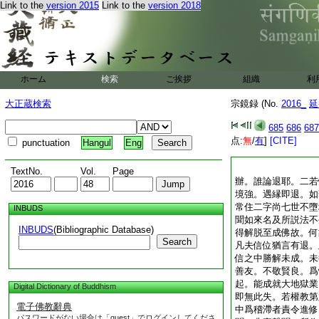
Link to the
version 2015
Link to the
version 2018
ホーム
検索
ご挨拶
組織
利
大正蔵検索
宗鏡録 (No.
2016_
延
685
686
687
点:
無
/
有
]
[CITE]
punctuation
Hangul
Eng
TextNo.
Vol.
Page
辦。誰論退耶。二若
境強。遇縁即退。如
常住二字尚七世不墮
INBUDS
聞如來名及所説法不
INBUDS
(Bibliographic Database)
得解脱至成佛故。何
Search
凡夫信位猶言有退。
信之中勝解未成。未
善友。不敬賢良。爲
起。能成就大地獄業
Digital Dictionary of Buddhism
即無此失。若權教第
電子佛教辭典
中爲稽滯者責令進修
パスワードがない場合は「guest」でログインしてくださ