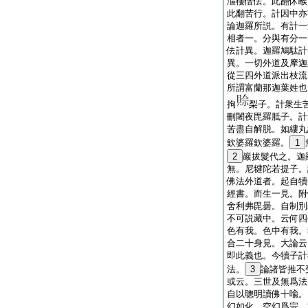
漚樓僧佉。此翻休睺
此翻苦行。計因中亦
論迦羅所説。有計一
相者一。分與有分一
佉計異。迦羅鳩駄計
異。一切外道及摩迦
從三四外道派出枝流
所謂富蘭那迦葉姓也
拘
梨子。計衆生
刪闍夜毘羅胝子。計
苦盡自解脱。如縷丸
欽婆羅欽婆羅。
1
2
巖拔髮代之。迦
無。尼犍陀若提子。
佛法外道者。起自犢
經書。而生一見。附
舍利弗毘曇。自制別
不可説藏中。云何四
色有我。色中有我。
合二十身見。大論云
即此義也。今犢子計
法。
3
論諸皆推不
或云。三世及無爲法
自以聰明讀佛十喩。
幻如化。空幻爲宗。