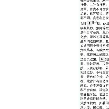
有果亦無果也。約一
行善。二計有行惡。
應爾。富貴不可企求
足欣。死何勞畏。將
窮不悶。貪恚心息安
入理
5
胤。此
欲觀其妙。無何等欲
還牛自守高志。此乃
之妙。即以初禪等爲
皇帝問道觀神氣。見
如通明觀中發得初禪
貪欲爲本。若離貪欲
欲。此得滅止妙離之
法是染涅槃。
6
無
欲。欲妙皆無。汝得
妙。況後欲妙耶。若
相論欲妙。不得彰言
欲。觀自然之妙。譣
在。此皆計有自然而
恣氣。亦不運御從善
和不會自然。雖無取
盡受報何疑。若計自
恣意造惡終歸自然。
於妙而就麁。如莊周
意大盜。掲仁義。以