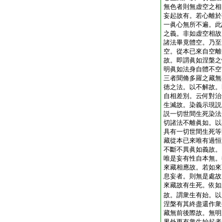
無色者則無虚空之相
妄起故有。若心離於
一眞心無所不遍。此
之義。非如虚空相故
諸法畢竟體空。乃至
空。從本已來自空離
故。即謂眞如涅槃之
明眞如法身自體不空
三者聞脩多羅之藏無
徳之法。以不解故。
自相差別。云何對治
生滅故。染義示現説
説一切世間生死染法
切諸法不離眞如。以
具有一切世間生死等
藏從本已來唯有過恒
不斷不異眞如義故。
唯是妄有性自本無。
來藏相應故。若如來
息妄者。則無是處故
來藏故有生死。依如
故。謂衆生有始。以
涅槃有其終盡還作衆
藏無前後際故。無明
界外更有衆生始起者