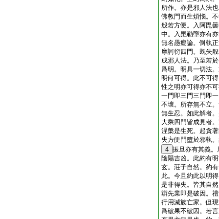
所作。亦是邪人法也
佛教門而生煩惱。不
般若方便。入阿毘曇
中。入毘勒墮亦有亦
無名愚癡論。倒執正
摩訶衍四門。既失般
成邪人法。乃至若於
爲明。明具一切法。
明何可得。此不可得
性之明亦可得亦不可
一門即三門三門即一
不壞。所存無不立。
無生忍。如此解者。
大乘四門皆成見者。
涅槃是生死。起貪著
失方便門墮於邪執。
4
振旦亦有其義。
陰陽吉凶。此約有明
玄。莊子自然。約有
此。今且約此以明得
是非得失。皆其自然
辯先業即是破因。禮
行用滅族亡家。但現
爲破果不破因。若言