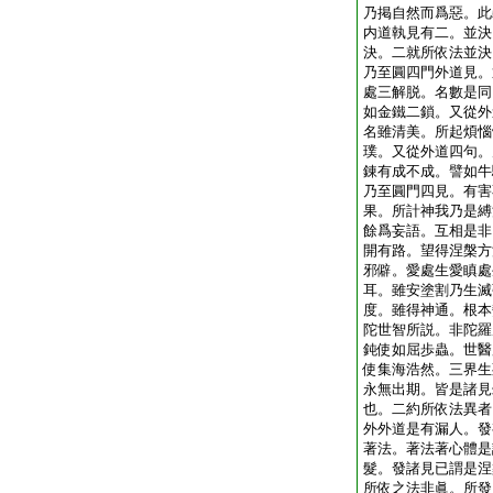
乃掲自然而爲惡。此
内道執見有二。並決
決。二就所依法並決
乃至圓四門外道見。
處三解脱。名數是同
如金鐵二鎖。又從外
名雖清美。所起煩惱
璞。又從外道四句。
錬有成不成。譬如牛
乃至圓門四見。有害
果。所計神我乃是縛
餘爲妄語。互相是非
開有路。望得涅槃方
邪僻。愛處生愛瞋處
耳。雖安塗割乃生滅
度。雖得神通。根本
陀世智所説。非陀羅
鈍使如屈歩蟲。世醫
使集海浩然。三界生
永無出期。皆是諸見
也。二約所依法異者
外外道是有漏人。發
著法。著法著心體是
髮。發諸見已謂是涅
所依之法非眞。所發