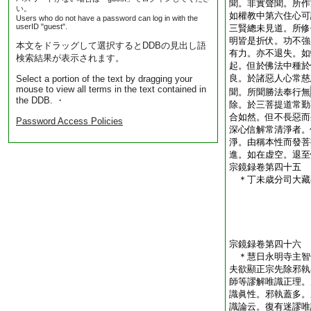
聞。非實聲聞。所作
い。
如權教中第六住心可
Users who do not have a password can log in with the
userID "guest".
三賢總未見道。所修
明皆是折伏。功不強
本文をドラッグして選択するとDDBの見出し語
有力。亦不退失。如
検索結果が表示されます。
起。但於佛法中種於
良。於諸惡人心常慈
Select a portion of the text by dragging your
mouse to view all terms in the text contained in
聞。所聞勝法奉行無
the DDB. ・
除。於三菩提道常勤
合如然。但不長惡而
Password Access Policies
深心信解常清淨者。
淨。由稱本性而發菩
進。如在虚空。退至
宗鏡録卷第四十五
＊丁未歳分司大
宗鏡録卷第四十六
＊慧日永明寺主
夫欲顯正宗先除邪執
師等謬解唯識正理。
識眞性。邪執蓋多。
識論云。復有迷謬唯