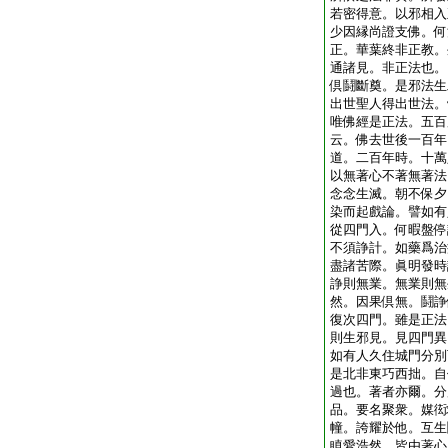
若密得意。以邪相入
少因縁尚證支佛。何
正。華葉終非正教。
通諸見。非正法也。
倶鬪斷奠。是邪法生
出世聖人得出世法。
唯佛經是正法。五百
云。佛去世後一百年
道。二百年時。十萬
以無著心不著無著法
念念生滅。朝不保夕
染而起戲論。譬如有
從四門入。何暇盤停
不須諍計。如藥爲治
盡諸苦際。眞明發時
諍則無業。無業則無
然。因果倶無。鬪諍
復次四門。雖是正法
則生邪見。見四門異
如有人久住城門分別
是北非東巧西拙。自
過也。著者亦爾。分
品。要名聚衆。媒衒
幢。誇耀於他。互生
瞋愛浩然。皆由著心