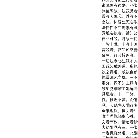
來藏無有後際。諸佛
無後際故。法我見者
爲説人無我。以説不
之法。怖畏生死妄取
法自性不生則無有滅
竟離妄執者。當知染
自相可説。是故一切
非智非識。非有非無
言説者。當知如來善
衆生。得其旨趣者。
一切法令心生滅不入
因縁皆成外道。所執
執之爲道。或執自然
執爲渾沌之氣。三不
兩分。四不知上界有
故知見網難出邪解易
見境者。非一曰諸。
義。推理不當。而偏
見。夫聽學人誦得名
全無理觀。據文者生
唯尚理觀觸處心融。
文者守株。情通者妙
大約邪見有三。一佛
一迦毘羅外道。此翻