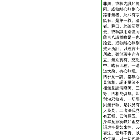
非無。或執内識如境
同。或執離心無別心
識非無者。此即有宗
倶有。是第一義。論
者。釋曰。此破清辯
云。或執識用別體同
薩言八識體唯是一也
論云。或執離心無別
覺天所計。以經言士
所故。雖於蘊中亦有
立。無別實有。慈恩
中。略有四種。一清
道大乘。有心無境。
四邪見一説。都無心
見無相。謂正量師不
相無見謂清辯師。三
等。四相見倶無。即
對治邪執者。一切邪
則無邪執。是我見有
人我見。二者法我見
有五種。云何爲五。
身畢竟寂寞猶如虚空
謂虚空是如來性。云
妄法。體無不實。以
心生滅。以一切色法