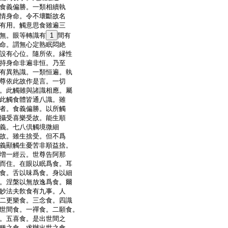
食義偏勝。一類相續執
情身命。令不壞斷故名
有用。觸意思食雖遍三
無。眼等轉識有
1
間有
命。謂無心定熟眠悶絶
設有心位。隨所依。縁性
持身命非遍非恒。乃至
有異熟識。一類恒遍。執
尊依此故作是言。一切
。此觸雖與諸識相應。屬
此觸食體皆通八識。雖
者。食義偏勝。以所觸
攝受喜樂受故。能生順
義。七八倶觸境微細
故。雖生捨受。但不爲
義顯觸生憂苦非順益捨。
増一經云。世尊告阿那
而住。在眼以眠爲食。耳
食。舌以味爲食。身以細
。涅槃以無放逸爲食。爾
妙法夫飮食有九事。人
二更樂食。三念食。四識
世間食。一禪食。二願食。
。五喜食。是出世間之
種之食。求辦出世之食。