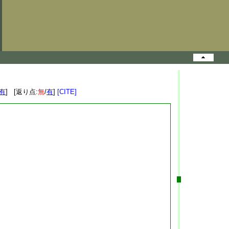
有
] [返り点:
無
/
有
]
[CITE]