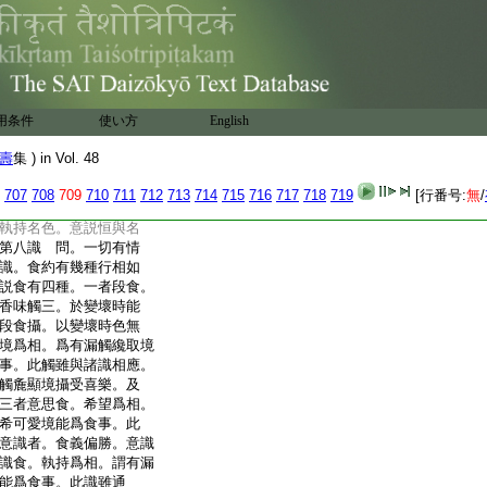
先業力恒遍相續執受身
生。壽煖識三不相離故。
雖變亦縁而不執受。故
契經説。識縁名色。名色
轉相依。譬如束蘆倶時
自體不應有故。謂彼經
用条件
使い方
English
色四蘊。色謂羯邏藍等。
如二束蘆更互爲縁。恒
壽
集 ) in Vol. 48
等轉識攝在名中。此識
不可説名中識蘊爲五識
707
708
709
710
711
712
713
714
715
716
717
718
719
[行番号:
無
/
藍時無五識故。又諸轉識
執持名色。意説恒與名
第八識
問。一切有情
識。食約有幾種行相如
説食有四種。一者段食。
香味觸三。於變壞時能
段食攝。以變壞時色無
境爲相。爲有漏觸纔取境
事。此觸雖與諸識相應。
觸麁顯境攝受喜樂。及
三者意思食。希望爲相。
希可愛境能爲食事。此
意識者。食義偏勝。意識
識食。執持爲相。謂有漏
能爲食事。此識雖通