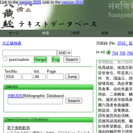
Link to the
version 2015
Link to the
version 2018
漸生。唯異熟心。由
分。捨執受處冷觸便
冷觸起處即是非情。
知定有此第八識。又
縁識。如是一一法展
而轉。若無此識彼識
ホーム
検索
ご挨拶
組織
利
中自作是釋。名謂非
此二與識相依而住。
大正蔵検索
宗鏡録 (No.
2016_
延
倶時轉不相捨離。眼
若無。説誰爲識。亦
704
705
706
身。識爲第六。羯邏
punctuation
Hangul
Eng
有間轉故。無力恒時
色爲縁故。彼識言顯
TextNo.
Vol.
Page
皆依食住。即是第八
何
答。識論云。經
變壞爲相。爲欲界繋
INBUDS
爲食事。由此色處非
用故。二者觸食。觸
INBUDS
(Bibliographic Database)
時。攝受喜等能爲食
Search
屬六識者食義偏勝。
順益捨。資養勝故。
謂有漏思與欲倶轉。
Digital Dictionary of Buddhism
思雖與諸識相應。屬
於境希望勝故。四者
電子佛教辭典
識由段觸思勢力増長
パスワードがない場合は「guest」でログインしてくださ