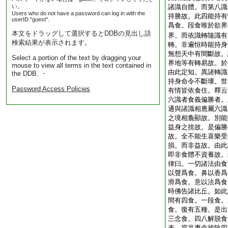
い。
諸識自體。而第八識
Users who do not have a password can log in with the
持勝故。此四能持有
userID "guest".
爲食。段食唯於欲界
本文をドラッグして選択するとDDBの見出し語
界。而依識轉隨識有
検索結果が表示されます。
轉。非遍恒時能持身
無想天中有間斷故。
Select a portion of the text by dragging your
界地等有轉易故。於
mouse to view all terms in the text contained in
由此定知。異諸轉識
the DDB. ・
持身命令不斷壞。世
Password Access Policies
有情皆依食住。釋云
六識者食義偏勝者。
通與諸識相應屬六識
之境相麁顯故。別能
益身之捨故。是偏勝
故。全不能生喜樂受
損。而非益故。由此
即非食體不資養故。
律曰。一切諸法由食
以聲爲食。鼻以香爲
滑爲食。意以法爲食
時佛告諸比丘。如此
間有四食。一段食。
食。復有五種。是出
三念食。四八解脱食
表。當共專念捨除四