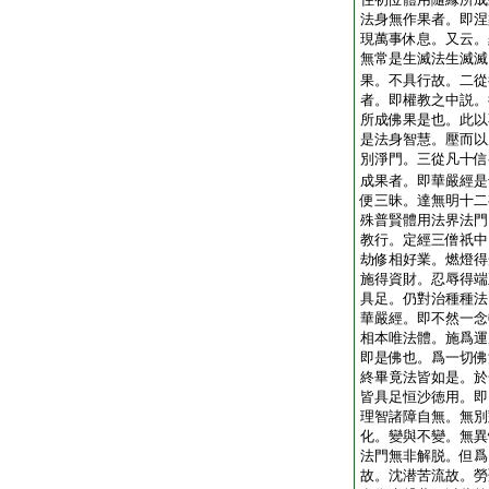
法身無作果者。即涅
現萬事休息。又云。
無常是生滅法生滅滅
果。不具行故。二從
者。即權教之中説。
所成佛果是也。此以
是法身智慧。壓而以
別淨門。三從凡十信
成果者。即華嚴經是
便三昧。達無明十二
殊普賢體用法界法門
教行。定經三僧祇中
劫修相好業。燃燈得
施得資財。忍辱得端
具足。仍對治種種法
華嚴經。即不然一念
相本唯法體。施爲運
即是佛也。爲一切佛
終畢竟法皆如是。於
皆具足恒沙徳用。即
理智諸障自無。無別
化。變與不變。無異
法門無非解脱。但爲
故。沈潜苦流故。勞