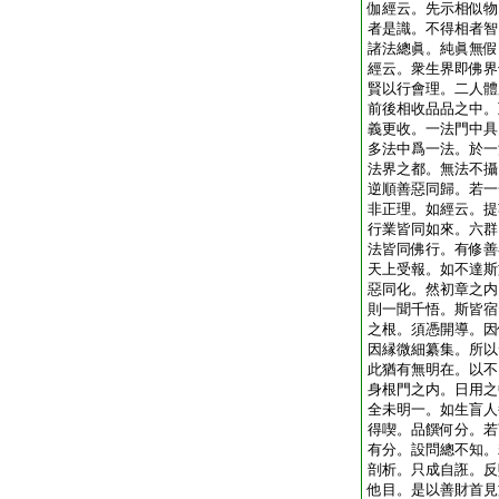
伽經云。先示相似物
者是識。不得相者智
諸法總眞。純眞無假
經云。衆生界即佛界
賢以行會理。二人體
前後相收品品之中。
義更收。一法門中具
多法中爲一法。於一
法界之都。無法不攝
逆順善惡同歸。若一
非正理。如經云。提
行業皆同如來。六群
法皆同佛行。有修善
天上受報。如不達斯
惡同化。然初章之内
則一聞千悟。斯皆宿
之根。須憑開導。因
因縁微細纂集。所以
此猶有無明在。以不
身根門之内。日用之
全未明一。如生盲人
得喫。品饌何分。若
有分。設問總不知。
剖析。只成自誑。反
他目。是以善財首見