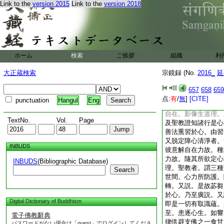
Link to the
version 2015
Link to the
version 2018
能如是信入一心。皆
意經云。指長吉祥。
皆是一心之報。又云
所安隱是一心報。又
是一心報。華手經偈
生滅。如幻無所有。
ホーム
検索
ご挨拶
組織
利
不在縁。亦不離衆縁
果。顯揚論頌云。由
大正蔵検索
宗鏡録 (No.
2016_
延
變異可得。念念滅應
心果故。其性纔生離
657
658
659
後時變異可得。當知
点:
有
/
無
]
[CITE]
punctuation
Hangul
Eng
知諸行是心果耶。頌
自在。影像生道理。
TextNo.
Vol.
Page
及聖教證知諸行是心
善法熏習於心。由習
又脱定障心清淨者。
INBUDS
彼意解自在力故。種
力故。隨其所欲定心
INBUDS
(Bibliographic Database)
理。聖教者。謂三種
Search
世間。心力所防護。
轉。又説。是故苾芻
於心。乃至廣説。又
Digital Dictionary of Buddhism
即是一切有取識蘊。
至。患逐心生。如響
電子佛教辭典
律供辟支佛之一食甘
パスワードがない場合は「guest」でログインしてくださ