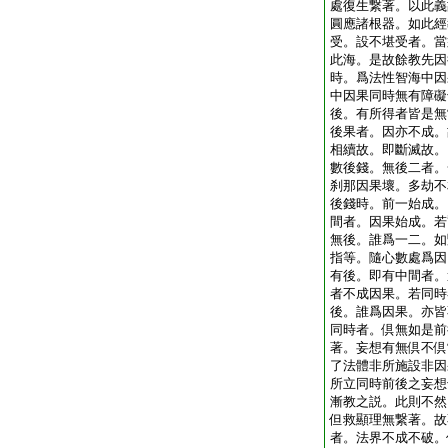
處復生繋著。以此義
圓應諸根器。如此經
受。設不堪受者。當
此海。是故餘教先因
時。爲法性智海中因
中因果同時無有障礙
後。有所得者皆是無
後果者。因亦不成。
相續故。即斷滅故。
數後錢。無後二者。
刹那因果壞。多劫不
後錢時。前一始成。
間者。因果始成。若
無後。誰爲一二。如
指等。隨心數處爲因
有後。即有中間者。
者不成因果。若同時
後。誰爲因果。亦皆
同時者。倶無如是前
著。妄想有無倶不倶
了法體非所施設非因
所立同時前後之妄想
漸教之説。此則不然
但救顯理無繋著。故
者。法界不成不破。