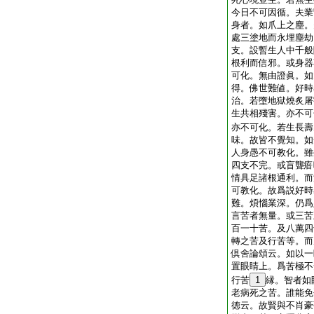
今日不可因循。夫業
身者。如爪上之塵。
處三塗地而永埋塵劫
支。設暫生人中千般
根利而信邪。或身器
可化。無由證眞。如
得。佛世難値。好時
治。若墮地獄燒炙屠
生共相殘害。亦不可
亦不可化。若生長壽
味。故皆不覺知。如
人身愚不可教化。雖
四支不完。或盲聾瘖
情具足諸根通利。而
可教化。故爲説好時
難。煩惱業深。仍爲
言苦者無量。或三苦
百一十苦。及八萬四
轉之苦及行苦等。而
倶舍論頌云。如以一
置眼睛上。爲苦極不
行苦
1
縁。智者如
老病死之苦。誰能免
徳云。故賢與不肖豪