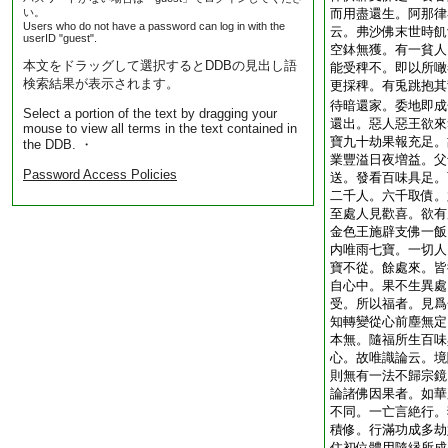
い。
而用盡還生。阿那律
Users who do not have a password can log in with the
云。弗沙佛末世時飢
userID "guest".
空鉢無獲。有一貧人
本文をドラッグして選択するとDDBの見出し語
能受稗不。即以所噉
検索結果が表示されます。
更採稗。有兎跳抱其
待暗還家。委地即成
Select a portion of the text by dragging your
還出。惡人惡王欲來
mouse to view all terms in the text contained in
寶九十劫果報充足。
the DDB. ・
業豐溢日夜増益。父
Password Access Policies
送。發看百味具足。
二千人。六千取債。
至處人見歡喜。欲有
金色王施辟支佛一飯
内唯雨七寶。一切人
寶不從。餘處來。皆
自心中。果不生異處
受。所以福者。見爲
知轉變從心前塵無定
本無。隨福所生百味
心。故唯識論云。境
則無有一法不歸宗鏡
論諸佛因果者。如華
不同。一亡言絶行。
積修。行滿功成多劫
住初位體用隨縁所成