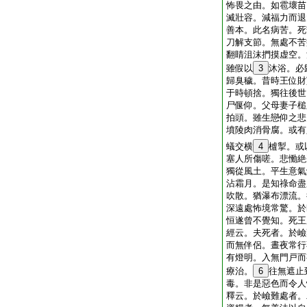
怖畏之由。如雹壞苗
滅壯容。減福力而退
善本。此名病苦。死
刀解支節。無處不苦
翻睛沮沫捫摸虚空。
雖假以
3
沐浴。必
歸臭穢。昔時王位財
于時頓捨。獨往後世
尸偃仰。父母妻子槌
拍頭。雖生戀仰之悲
墳陵肉消骨腐。或有
蟻交横
4
樝掣。或
塞人所傷嗟。悲慟絶
獨從風土。平生意氣
沾霜月。是知祿命盡
吹散。猶瀑布漂流。
深遠處怖境常驚。於
恒遂曾不覺知。死王
經云。夫死者。於嶮
而無伴侶。晝夜常行
有燈明。入無門戸而
療治。
6
往無遮止
毒。非是惡色而令人
釋云。於嶮難處者。