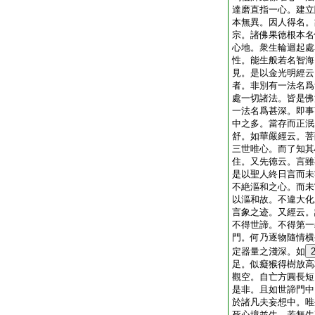
達磨直指一心。建立
本無異。因人得名。
宗。諸佛果徳根本名
心地。衆生輪迴起處
性。能生般若名智海
見。是以金光明經云
者。非別有一法名爲
處一切諸法。皆是佛
一法名爲甚深。即事
中之多。當存而正泯
舒。如華嚴經云。菩
三世唯心。而了知其
住。又先徳云。言雖
是以聖人終日言而未
不絶漚和之心。而未
以漚和故。不違大化
言象之迹。又經云。
不得世諦。不得第一
門。何乃逐物隨情横
定器量之淺深。如
足。似癡猴得樹放高
觀空。自亡方圓長短
是非。且如世諦門中
於諸凡夫妄想中。唯
死心境並生。若無生