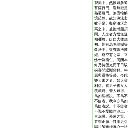
智流中。然後遍參道
菩薩行門。遇無厭足
熱婆羅門。無盡輪解
境茫然。故知佛法玄
蚊子足。擬窮滄溟之
高之中。益抱慚顏須
闊。入之者方悟無邊
知彌峻。伏自大雄應
初。則有馬鳴龍樹等
像法中。復有護法陳
經。辯空有之宗。立
佛十刹能仁。同酬本
何乃持螢光而干日馭
揆寡聞退慚劣解。牛
焉與靈椿等榮。今此
樂大乘之者。如大寶
利益。善男子善女人
覆藏時。善人難得。
爲如理者説。不爲不
不信者。我今亦爲如
爲信者説。非不信者
不識不愛賤同泥土。
言深囑。慕道之賢。
甚諧正脈。何用更引
鳴祖師雖標唯心一法