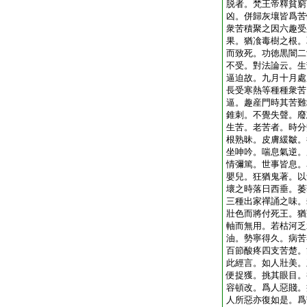
脱者。梵王帝釋貧窮
凶。併歸灰壤皆爲苦
衆苦積聚之因六趣受
果。猶飡毒樹之根。
而致死。功徳黒闇二
不受。對法論云。生
逼迫故。九月十月處
長受寒熱等種種衆苦
逼。趣産門時其苦難
錐刺。不覺失聲。廢
生苦。老苦者。時分
根熟昧。皮膚緩皺。
坐呻吟。喘息氣逆。
情彌篤。世事皆息。
嬰兒。狂猶鬼著。以
壞之時落日西垂。萎
三種出家禪誦之味。
壯色而將付死王。猶
軸而無用。若枯河乏
油。勢寧得久。病苦
百節酸疼四支苦楚。
此經言。如人壯美。
便捉獲。挑其眼目。
容頓改。爲人惡賤。
人所惡亦復如是。爲