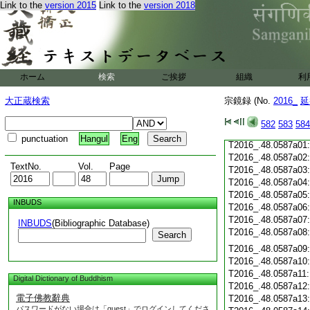
Link to the
version 2015
Link to the
version 2018
T2016_.48.0586c19
T2016_.48.0586c20
T2016_.48.0586c21
T2016_.48.0586c22
T2016_.48.0586c23
T2016_.48.0586c24
ホーム
検索
ご挨拶
組織
利
T2016_.48.0586c25
T2016_.48.0586c26
大正蔵検索
宗鏡録 (No.
2016_
延
T2016_.48.0586c27
T2016_.48.0586c28
582
583
584
T2016_.48.0586c29
punctuation
Hangul
Eng
T2016_.48.0587a01
T2016_.48.0587a02
TextNo.
Vol.
Page
T2016_.48.0587a03
T2016_.48.0587a04
T2016_.48.0587a05
INBUDS
T2016_.48.0587a06
T2016_.48.0587a07
INBUDS
(Bibliographic Database)
T2016_.48.0587a08
Search
T2016_.48.0587a09
T2016_.48.0587a10
T2016_.48.0587a11
Digital Dictionary of Buddhism
T2016_.48.0587a12
電子佛教辭典
T2016_.48.0587a13
パスワードがない場合は「guest」でログインしてくださ