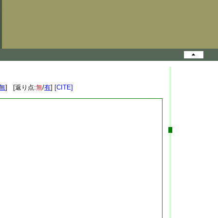
無
] [返り点:
無
/
有
]
[CITE]