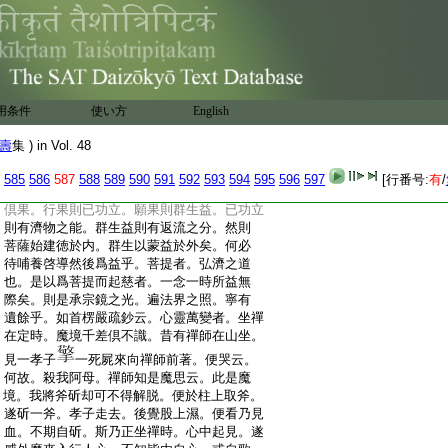
:
會。什法師云。若一起慈心則十方同縁。施中
:
之最。莫先於此。故曰無前後也。肇法師云。夫
:
以方會人。不可一息期。以財濟物。不可一時
:
周。是以會通無隅者。彌綸而不漏。法澤冥被
:
者。不易時而同覆。故能即無疆爲一會。而道
:
無不潤。虚心懷徳而物自賓。曷爲存濡沫之
用条件
使い方
English
:
小慧。捨江海之大益。置一時之法養。而設
:
前後之俗施乎。夫財養養身。法養養神。養
壽
集 ) in Vol. 48
:
神之道存乎冥益。何則群生流轉。以無窮爲
:
塵路。冥冥相承莫能自返。故大士建徳不自
585
586
587
588
589
590
591
592
593
594
595
596
597
[行番号:
有
/
:
爲身。一念之善皆爲群生。以爲群生故行願
:
倶果。行果則已功立。願果則群生益。已功立
:
則有濟物之能。群生益則有返流之分。然則
:
菩薩始建徳於内。群生以蒙益於外矣。何必
:
待哺養啓導然後爲益乎。菩提者。弘濟之道
:
也。是以爲菩提而起慈者。一念一時所益無
:
際矣。則是承宗鏡之光。遍法界之照。寧有
:
遺餘乎。如首楞嚴疏鈔云。心靈萬變者。坐禪
:
在定時。魔境千差倶不識。昔有禪師在山坐。
:
見一孝子
一死屍來向禪師前著。便哭云。
:
何故。殺我阿母。禪師知是魔思云。此是魔
:
境。我將斧斫却可不得解脱。便於柱上取斧。
:
遂斫一斧。孝子走去。後覺股上濕。便看乃見
:
血。不期自斫。斯乃正坐禪時。心中起見。遂