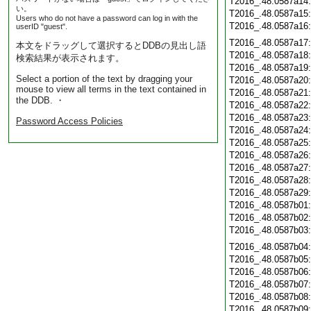
T2016_.48.0587a14
い。
T2016_.48.0587a15
Users who do not have a password can log in with the
T2016_.48.0587a16
userID "guest".
T2016_.48.0587a17
本文をドラッグして選択するとDDBの見出し語
T2016_.48.0587a18
検索結果が表示されます。
T2016_.48.0587a19
Select a portion of the text by dragging your
T2016_.48.0587a20
mouse to view all terms in the text contained in
T2016_.48.0587a21
the DDB. ・
T2016_.48.0587a22
T2016_.48.0587a23
Password Access Policies
T2016_.48.0587a24
T2016_.48.0587a25
T2016_.48.0587a26
T2016_.48.0587a27
T2016_.48.0587a28
T2016_.48.0587a29
T2016_.48.0587b01
T2016_.48.0587b02
T2016_.48.0587b03
T2016_.48.0587b04
T2016_.48.0587b05
T2016_.48.0587b06
T2016_.48.0587b07
T2016_.48.0587b08
T2016_.48.0587b09