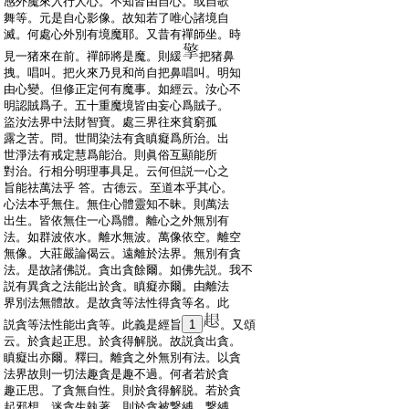
:
感外魔來入行人心。不知皆由自心。或自歌
:
舞等。元是自心影像。故知若了唯心諸境自
:
滅。何處心外別有境魔耶。又昔有禪師坐。時
:
見一猪來在前。禪師將是魔。則緩
把猪鼻
:
拽。唱叫。把火來乃見和尚自把鼻唱叫。明知
:
由心變。但修正定何有魔事。如經云。汝心不
:
明認賊爲子。五十重魔境皆由妄心爲賊子。
:
盜汝法界中法財智寶。處三界往來貧窮孤
:
露之苦。問。世間染法有貪瞋癡爲所治。出
:
世淨法有戒定慧爲能治。則眞俗互顯能所
:
對治。行相分明理事具足。云何但説一心之
:
旨能祛萬法乎 答。古徳云。至道本乎其心。
:
心法本乎無住。無住心體靈知不昧。則萬法
:
出生。皆依無住一心爲體。離心之外無別有
:
法。如群波依水。離水無波。萬像依空。離空
:
無像。大莊嚴論偈云。遠離於法界。無別有貪
:
法。是故諸佛説。貪出貪餘爾。如佛先説。我不
:
説有異貪之法能出於貪。瞋癡亦爾。由離法
:
界別法無體故。是故貪等法性得貪等名。此
:
説貪等法性能出貪等。此義是經旨
1
。又頌
:
云。於貪起正思。於貪得解脱。故説貪出貪。
:
瞋癡出亦爾。釋曰。離貪之外無別有法。以貪
:
法界故則一切法趣貪是趣不過。何者若於貪
:
趣正思。了貪無自性。則於貪得解脱。若於貪
:
起邪想。迷貪生執著。則於貪被繋縛。繋縛