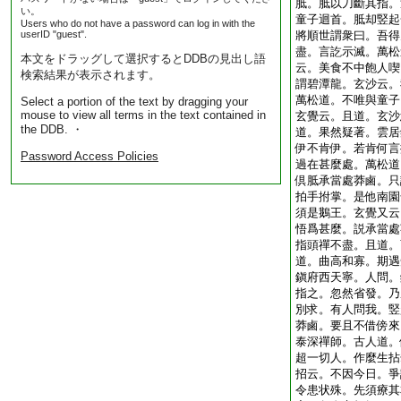
胝。胝以刀斷其指。
い。
童子迴首。胝却竪起
Users who do not have a password can log in with the
userID "guest".
將順世謂衆曰。吾得
盡。言訖示滅。萬松
本文をドラッグして選択するとDDBの見出し語
云。美食不中飽人喫
検索結果が表示されます。
謂碧潭龍。玄沙云。
萬松道。不唯與童子
Select a portion of the text by dragging your
mouse to view all terms in the text contained in
玄覺云。且道。玄沙
the DDB. ・
道。果然疑著。雲居
伊不肯伊。若肯何言
Password Access Policies
過在甚麼處。萬松道
倶胝承當處莽鹵。只
拍手拊掌。是他南園
須是鵝王。玄覺又云
悟爲甚麼。説承當處
指頭禪不盡。且道。
道。曲高和寡。期遇
鎭府西天寧。人問。
指之。忽然省發。乃
別求。有人問我。竪
莽鹵。要且不借傍來
泰深禪師。古人道。
超一切人。作麼生拈
招云。不因今日。爭
令患状殊。先須療其