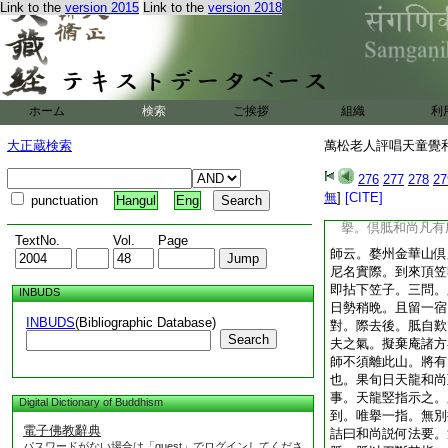
Link to the
version 2015
Link to the
version 2018
與鸞曰。此大仙方。
十仙報盡。還來轉入
者壽。東坡上佛印詩
死。全超威音之前。
空之後。後天而既壞
ホーム
検索
ご挨拶
運轉也。烏飛兔走。
組織
利
體。靜爲天地本。動
大正蔵検索
萬松老人評唱天童覺和
麼。撥開妙淨圓明眼
第八十四則倶胝一
276
277
278
27
示衆云。一聞千悟。
無
]
[CITE]
punctuation
Hangul
Eng
了。中下多聞多不信
擧。倶胝和尚凡有
TextNo.
Vol.
Page
師云。婺州金華山倶
尼名實際。到來頂笠
即拈下笠子。三問。
INBUDS
日勢稍晩。且留一宿
INBUDS
(Bibliographic Database)
對。際去後。胝自歎
Search
夫之氣。擬棄庵諸方
師不須離此山。將有
也。果旬日天龍和尚
事。天龍竪指示之。
Digital Dictionary of Buddhism
到。唯擧一指。無別
電子佛教辭典
詰曰和尚説何法要。
パスワードがない場合は「guest」でログインしてくださ