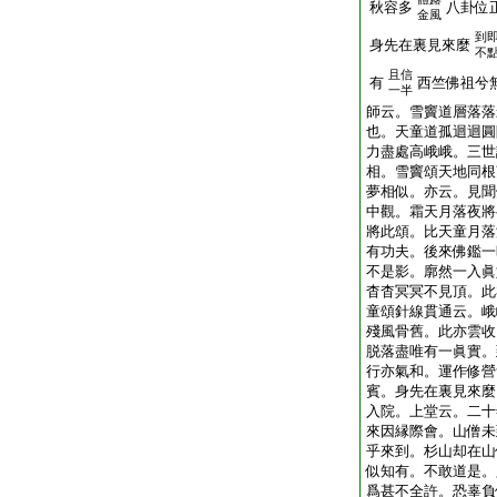
秋容多
八卦位
金風
到
身先在裏見來麼
不
且信
有
西竺佛祖兮
一半
師云。雪竇道層落落
也。天童道孤迴迴圓
力盡處高峨峨。三世
相。雪竇頌天地同根
夢相似。亦云。見聞
中觀。霜天月落夜將
將此頌。比天童月落
有功夫。後來佛鑑一
不是影。廓然一入眞
杳杳冥冥不見頂。此
童頌針線貫通云。峨
殘風骨舊。此亦雲收
脱落盡唯有一眞實。
行亦氣和。運作修營
賓。身先在裏見來麼
入院。上堂云。二十
來因縁際會。山僧未
乎來到。杉山却在山
似知有。不敢道是。
爲甚不全許。恐辜負