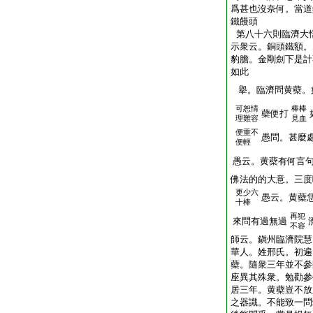
爲甚也沒奈何。當道
鐵饅頭
第八十六則臨濟大
示衆云。銅頭鐵額。
豹膽。金剛劍下是計
如此
擧。臨濟問黄蘗。
可恕情
棒棒
蘗便打
理難容
見血
便重不
愚問。甚麼
便輕
愚云。黄蘗有何言
佛法的的大意。三度
更少六
愚云。黄蘗
十棒
再犯
來問有過無過
不容
師云。鎭州臨濟院慧
華人。姓邢氏。初遍
蘗。隨衆三年並不參
座異其殊衆。勉勸參
居三年。黄蘗豈不放
之器識。不能致一問