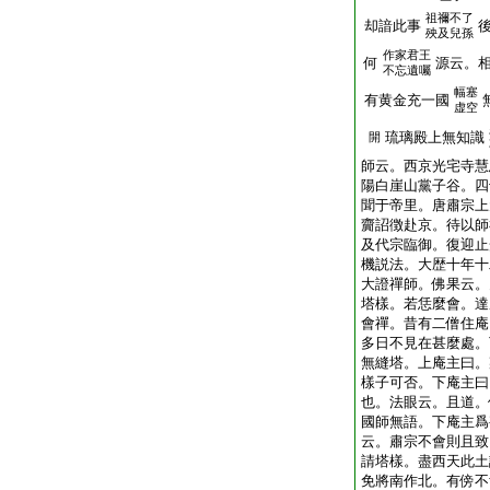
祖禰不了
却諳此事
殃及兒孫
作家君王
何
源云。
不忘遺囑
幅塞
有黄金充一國
虚空
琉璃殿上無知識
開
師云。西京光宅寺慧
陽白崖山黨子谷。四
聞于帝里。唐肅宗上
齎詔徴赴京。待以師
及代宗臨御。復迎止
機説法。大歴十年十
大證禪師。佛果云。
塔樣。若恁麼會。達
會禪。昔有二僧住庵
多日不見在甚麼處。
無縫塔。上庵主曰。
樣子可否。下庵主曰
也。法眼云。且道。
國師無語。下庵主爲
云。肅宗不會則且致
請塔樣。盡西天此土
免將南作北。有傍不