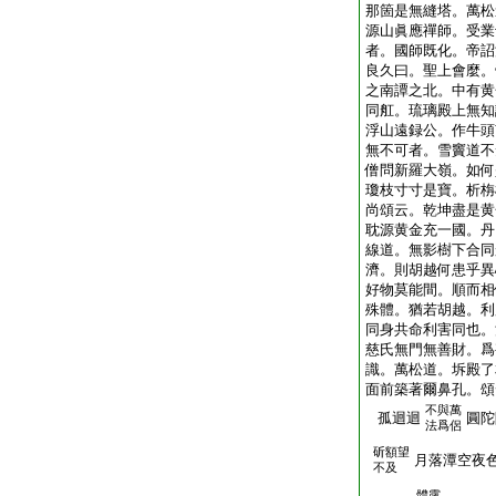
那箇是無縫塔。萬松
源山眞應禪師。受業
者。國師既化。帝詔
良久曰。聖上會麼。
之南譚之北。中有黄
同舡。琉璃殿上無知
浮山遠録公。作牛頭
無不可者。雪竇道不
僧問新羅大嶺。如何
瓊枝寸寸是寶。析栴
尚頌云。乾坤盡是黄
耽源黄金充一國。丹
線道。無影樹下合同
濟。則胡越何患乎異
好物莫能間。順而相
殊體。猶若胡越。利
同身共命利害同也。
慈氏無門無善財。爲
識。萬松道。坼殿了
面前築著爾鼻孔。頌
不與萬
孤迴迴
圓陀
法爲侶
斫額望
月落潭空夜
不及
體露