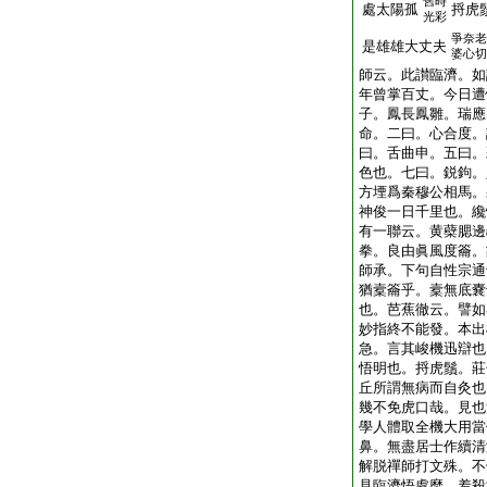
舊時
處太陽孤
捋虎
光彩
爭奈老
是雄雄大丈夫
婆心切
師云。此讃臨濟。如
年曾掌百丈。今日遭
子。鳳長鳳雛。瑞應
命。二曰。心合度。
曰。舌曲申。五曰。
色也。七曰。鋭鉤。
方堙爲秦穆公相馬。
神俊一日千里也。纔
有一聯云。黄蘗腮邊
拳。良由眞風度籥。
師承。下句自性宗通
猶槖籥乎。槖無底嚢
也。芭蕉徹云。譬如
妙指終不能發。本出
急。言其峻機迅辯也
悟明也。捋虎鬚。莊
丘所謂無病而自灸也
幾不免虎口哉。見也
學人體取全機大用當
鼻。無盡居士作續清
解脱禪師打文殊。不
見臨濟悟處麼。羞殺