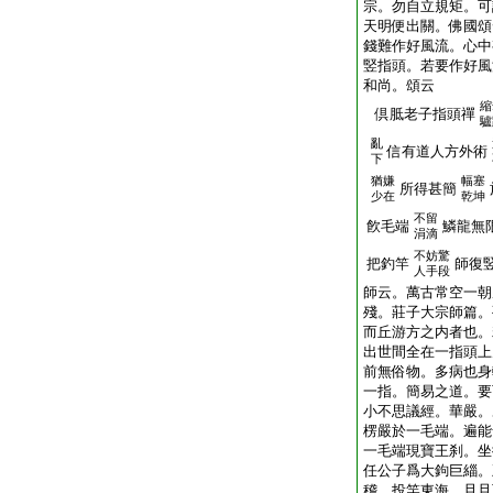
宗。勿自立規矩。可
天明便出關。佛國頌
錢難作好風流。心中
竪指頭。若要作好風
和尚。頌云
縮
倶胝老子指頭禪
驢
亂
信有道人方外術
下
猶嫌
幅塞
所得甚簡
少在
乾坤
不留
飮毛端
鱗龍無
涓滴
不妨驚
把釣竿
師復
人手段
師云。萬古常空一朝
殘。莊子大宗師篇。
而丘游方之内者也。
出世間全在一指頭上
前無俗物。多病也身
一指。簡易之道。要
小不思議經。華嚴。
楞嚴於一毛端。遍能
一毛端現寶王刹。坐
任公子爲大鉤巨緇。
稽。投竿東海。旦旦