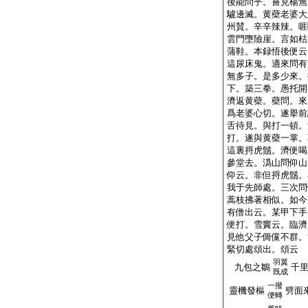
後能問乎。嘗見楊無
驢邊滅。黄蘗老婆大
州賛。辛辛辣辣。啀
雲門墮險崖。言如枯
蒲鞋。本録悟後便云
這尿床鬼。適來問有
無多子。是多少來。
下。築三拳。愚托開
濟返黄蘗。蘗問。來
爲老婆心切。遂擧前
舌待見。與打一頓。
打。遂與黄蘗一掌。
這裏捋虎鬚。濟便喝
參堂去。潙山問仰山
仰云。非但捋虎鬚。
我于先師處。三次問
蒿枝拂著相似。如今
有僧出云。某甲下手
便打。雪竇云。臨濟
見他父子倜儻不群。
緊切處頌出。頌云
羽翼
九包之鶵
千
既成
一撥
靈機發樞
劈面
便轉