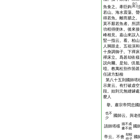
魚食之。牽巨鉤
若山。海水震蕩。聲
得若魚。離而腊之。
莫不厭若魚者。所謂
功程得便休。後來接
峰相見。嘉山來誤入
竪一指云。看。柏山
人脚跟走。五祖演和
十身調御子。下禪床
禪床立。爲甚却依樣
説向爾。是知。倶胝
噎。教萬松別作箇甚
任諸方點檢
第八十五則國師塔
示衆云。有打破虚空
段。始到元無縫罅處
麼人
擧。肅宗帝問忠國
也不
國師云。與老
少
描不成
請師塔樣
國
畫不就
却較
帝云。不會
國
些子