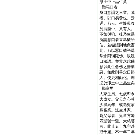
淨土中上品生矣
勸惡口者
身口意謂之三業。藏
者。以口易發也。云
遲。乃云。生於母腹
於鹿腹中。又有人。
不如與狗。後乃生爲
所謂惡口者直爲穢語
佳。若穢語則地獄畜
此。乃以惡口穢語爲
常念阿彌陀佛。以洗
口穢語。亦常念此佛
願以此生念佛之善業
惡。如此則善念日熟
人。使更相勸化。則
必於淨土中上品生矣
勸童男
人家生男。七歳即令
大成立。父母之心莫
少得高年。或遇寃家
爲寃業。託生其家。
爲父母者。兒童方能
四聖號十聲。大慈菩
言。此止五十九字甚
或千遍。不一年二年