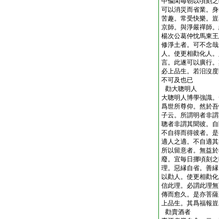
中偸閑毎朝以頃刻之
可以消災而省業。身
苦趣。常受快樂。豈
京師。與淨嚴禪師。
楊次公葛仲忱馬東王
修淨土者。可不念哉
人。使更相勸化人。
言。此遂可以廣行。
必上品生。若汨沒度
不可及也已
勸大聰明人
大聰明人博學強識。
爲世所尊仰。然於吾
子云。所謂明者非謂
聰者非謂其聞彼。自
不自得而得彼者。是
適人之適。不自適其
所以留意者。無益於
廢。宜毎日挪頃刻之
理。惡縁自省。善縁
以勸人。使更相勸化
信此理。必謂此理無
傳而愈久。是亦菩薩
上品生。其爲福報豈
勸賣酒者