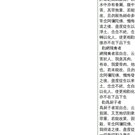
水中亦有眷屬。腹中
害。其罪無量。若能
改。且勿殺魚細命多
常念阿彌陀佛。懺悔
道之後。盡度從生以
淨土。念念不絶。念
轉以化人。使更相勸
後亦不在下品下生
勸網飛禽者
網飛禽者當自念。云
害於人。我貪其肉。
有命。我愛骨肉。他
也。若未能改。且勿
念阿彌陀佛。懺悔發
之後。盡度從生以來
土。念念不絶。念自
以化人。使更相勸化
亦不在下品下生
勸爲厨子者
爲厨子者當自念。云
貧困。又烹炮切割衆
罪重。若能改業。固
殺。常念阿彌陀佛。
我得道之後。盡度從
一切所切割之衆生。