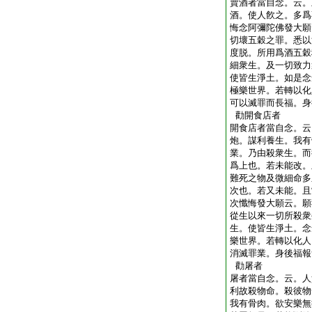
賣酒者當自念。云。
酒。使人飮之。多爲
悔念阿彌陀佛發大願
切壞五穀之罪。悉以
度脱。所用爲酒五穀
細衆生。及一切致力
使皆生淨土。如是念
極樂世界。若轉以化
可以滅罪而長福。身
勸開食店者
開食店者當自念。云
炮。謀利養生。我有
業。乃由殺衆生。而
爲上也。若未能改。
難死之物及微細命多
次也。若又未能。且
次懺悔發大願云。願
從生以來一切所殺衆
生。使皆生淨土。念
樂世界。若轉以化人
消滅罪業。身後福報
勸屠者
屠者當自念。云。人
利故殺物命。殺彼物
我有骨肉。欲安樂無