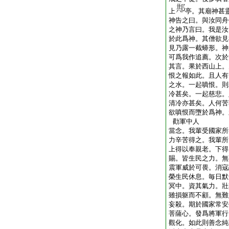
上
亭。其廟神甚
神告之曰。與汝同舟
之神乃言曰。我是汝
於此爲神。其僧欲見
見乃露一截蟒形。神
可爲我作追薦。次於
其言。果於西山上。
恨之報如此。且人有
之水。一起嗔恨。則
冷甚矣。一起慈悲。
清冷亦甚矣。人何苦
欲嗔恨而墮於爲神。
勸軍中人
當念。我輩受國家所
力辛苦得之。我輩所
上得以奉親老。下得
賜。皆生民之力。無
震軍威於可畏。消寇
榮生民休息。毎日默
冥中。資其氣力。壯
雖損躯而不顧。無難
妄殺。期於國家常安
菩薩心。發爲將軍行
觀化。如此則善念純