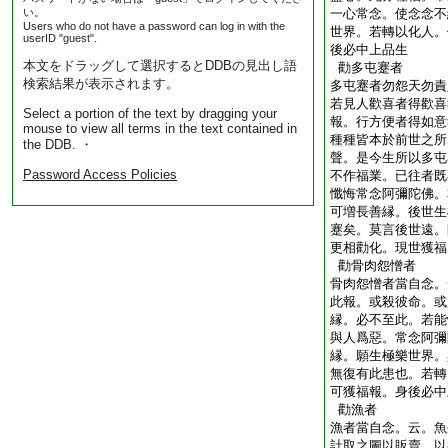
い。
一心常念。使念念不
Users who do not have a password can log in with the
世界。若轉以化人。
userID "guest".
後必中上品生
本文をドラッグして選択するとDDBの見出し語
勸多屯蹇者
検索結果が表示されます。
多屯蹇者勿怨天勿責
若見人歡喜者得歡喜
Select a portion of the text by dragging your
報。行方便者得如意
mouse to view all terms in the text contained in
種種皆本於前世之所
the DDB. ・
聲。是今生所以多屯
Password Access Policies
不作福業。已往者既
懺悔常念阿彌陀佛。
可増長善縁。後世生
蹇矣。莫言後世遠。
更相勸化。現世獲福
勸骨肉怨憎者
骨肉怨憎者當自念。
此報。或殺彼命。或
縁。必不至此。若能
與人爲惡。常念阿彌
縁。願生極樂世界。
無復有此患也。若轉
可獲福報。身後必中
勸漁者
漁者當自念。云。魚
計取之圖以販賣。以