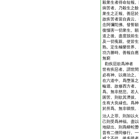
殺衆生者得命短報。
病苦者。乃殺生之餘
衆生之正報。善惡於
故疾苦者當自責云。
念阿彌陀佛。發誓願
復惱害一切衆生。願
道之後。盡度脱前生
及一切寃親。使皆生
熟。定生極樂世界。
功力勝時。善報自應
無窮
勸疾惡欲爲神者
世有疾惡者。謂世間
必有神。以痛治之。
在六道中。爲墮落之
輪迴。故修西方者。
爲。無非慈悲。若人
困苦。則欲其濟拔。
生有大良縁也。爲神
於所爲。無非嗔恨。
治人之罪。則加以火
己則受爲神福。盡以
地獄出。則爲蟒蛇蠆
昔有二僧同修行。一
戒之不從。後多嗔者