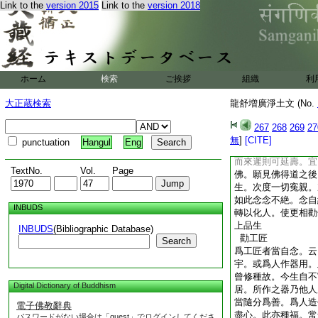
Link to the
version 2015
Link to the
version 2018
衣綿絹及用皮爲鞋履
以養蠶爲業。豈可不
彌陀佛發大願云。願
養蠶以來所殺一切蠶
純熟。亦生極樂世界
現世必獲福報。身後
ホーム
検索
ご挨拶
組織
利
勸商賈
爲商賈者當自念。云
大正蔵検索
龍舒増廣淨土文 (No.
是疋帛。皆由蠶命而
旦命盡。隨業縁去。
267
268
269
27
命若多財自然漸有。
無
]
[CITE]
punctuation
Hangul
Eng
人生財數有限。急求
而來遲則可延壽。宜
TextNo.
Vol.
Page
佛。願見佛得道之後
生。次度一切寃親。
如此念念不絶。念自
INBUDS
轉以化人。使更相勸
上品生
INBUDS
(Bibliographic Database)
勸工匠
Search
爲工匠者當自念。云
宇。或爲人作器用。
曾修種故。今生自不
Digital Dictionary of Buddhism
居。所作之器乃他人
當隨分爲善。爲人造
電子佛教辭典
盡心。此亦種福。常
パスワードがない場合は「guest」でログインしてくださ