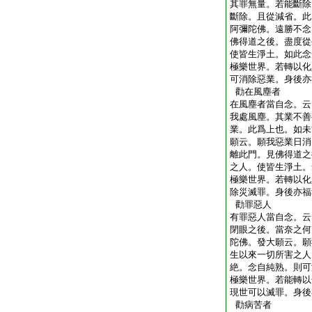
其罪無量。若能斷除
斷除。且從減省。此
阿彌陀佛。遠勝不念
佛得道之後。盡度從
使皆生淨土。如此念
極樂世界。若轉以化
可消除惡業。身後亦
勸在風塵者
在風塵者當自念。云
我處風塵。其業不善
業。此爲上也。如未
願云。願我惡業日消
離此門。見佛得道之
之人。使皆生淨土。
極樂世界。若轉以化
除災滅罪。身後亦福
勸罪惡人
有罪惡人當自念。云
閉眼之後。當奈之何
陀佛。發大願云。願
生以來一切所害之人
絶。念自純熟。則可
極樂世界。若能轉以
現世可以滅罪。身後
勸病苦者