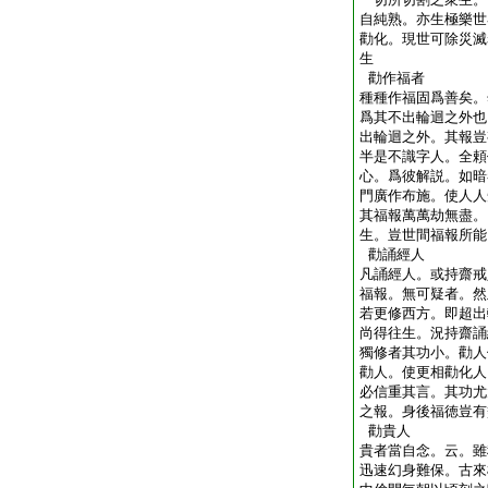
自純熟。亦生極樂世
勸化。現世可除災滅
生
勸作福者
種種作福固爲善矣。
爲其不出輪迴之外也
出輪迴之外。其報豈
半是不識字人。全頼
心。爲彼解説。如暗
門廣作布施。使人人
其福報萬萬劫無盡。
生。豈世間福報所能
勸誦經人
凡誦經人。或持齋戒
福報。無可疑者。然
若更修西方。即超出
尚得往生。況持齋誦
獨修者其功小。勸人
勸人。使更相勸化人
必信重其言。其功尤
之報。身後福徳豈有
勸貴人
貴者當自念。云。雖
迅速幻身難保。古來