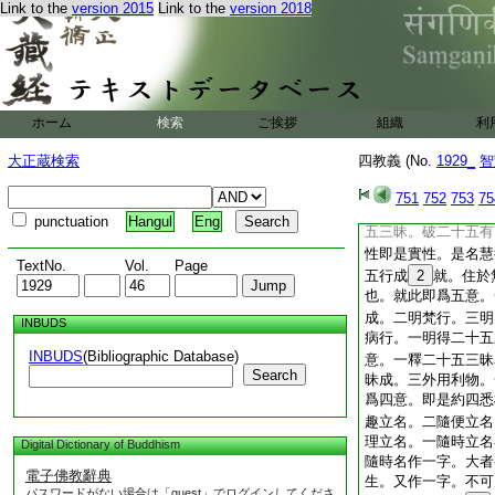
縁感即應百佛世界。
Link to the
version 2015
Link to the
version 2018
智地。能自利利他眞
大涅槃
30
經云。
畏地。即是初地。初
無不活畏。無惡道畏
畏。涅槃經雖不作此
ホーム
検索
ご挨拶
組織
利
畏貪欲恚癡。内無三
也。若言不畏地獄等
大正蔵検索
四教義 (No.
1929_
智
沙門婆羅門即無大衆
中道則無二死。故言
751
752
753
75
顯無不活畏
32
也
punctuation
Hangul
Eng
五三昧。破二十五有
性即是實性。是名慧
TextNo.
Vol.
Page
五行成
2
就。住於
也。就此即爲五意。
成。二明梵行。三明
INBUDS
病行。一明得二十五
INBUDS
(Bibliographic Database)
意。一釋二十五三昧
Search
昧成。三外用利物。
爲四意。即是約四悉
趣立名。二隨便立名
理立名。一隨時立名
Digital Dictionary of Buddhism
隨時名作一字。大者
電子佛教辭典
生。又作一字。不可
パスワードがない場合は「guest」でログインしてくださ