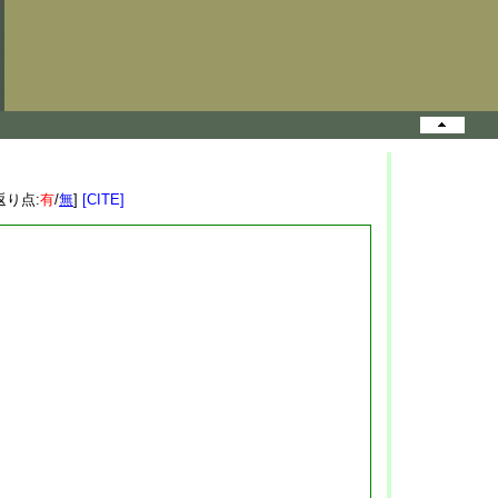
返り点:
有
/
無
]
[CITE]