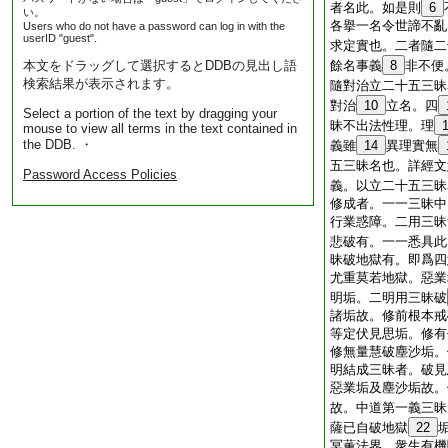
者名此。如是則
6
い。
各擧一名令世諦不亂
Users who do not have a password can log in with the
userID "guest".
求定實也。二者隨二
本文をドラッグして選択するとDDBの見出し語
餘名事義
8
非不便
検索結果が表示されます。
隨對治立二十五三昧
對治
10
立名。四
Select a portion of the text by dragging your
昧不出法性理。理
mouse to view all terms in the text contained in
the DDB. ・
義雖
14
異理實無
五三昧名也。詳經文
Password Access Policies
義。以立二十五三昧
修成者。一一三昧中
行業惑障。二用三昧
悲破有。一一悉具此
昧破地獄有。即爲四
尤重莫若地獄。惡業
明垢。二明用三昧破
諸垢故。修前根本戒
等定伏見思垢。修有
修無量慧破塵沙垢。
明結成三昧者。破見
惡業垢及塵沙垢故。
故。中道第一義三昧
薩已自破地獄
22
冥薫法界。衆生有機