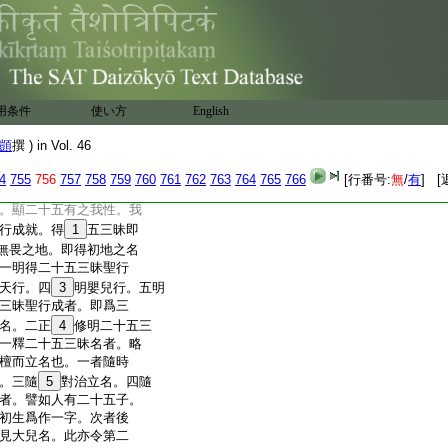
現十法界身。入三世佛
實大慶。故名歡喜
29
地。
菩薩聖行滿。即是住於無所
地菩薩離五怖畏。無死畏。
。無惡名畏。無大衆威徳
名。義推孱同。若言不
用条件
使い方
English
毒。外離八風。無惡名畏
。即無惡道畏。若言不畏
顗
撰 ) in Vol. 46
畏。今既入無畏地。見
無死畏也。法身常命
31
以
4
755
756
757
758
759
760
761
762
763
764
765
766
[行番号:
無
/
有
] [
。以得入此地故。則具二十
。顯二十五有之我性。我
行成就。得
1
五三昧即
無畏之地。即得初地之名
一明得二十五三昧聖行
天行。四
3
明嬰兒行。五明
三昧聖行成者。即爲三
名。二正
4
修明二十五三
一釋二十五三昧名者。略
檀而立名也。一者隨時
。三隨
5
對治立名。四隨
者。譬如人有二十五子。
初生爲作一字。次者後
見大兒名。此亦令第二