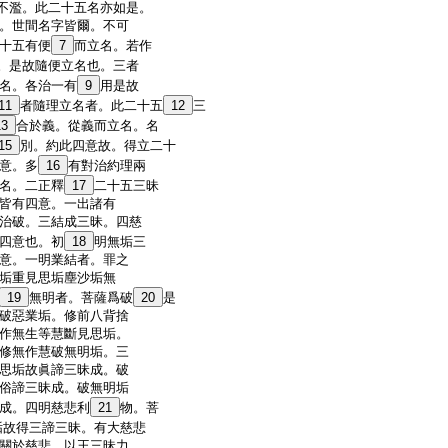
不濫。此二十五名亦如是。
。世間名字皆爾。不可
十五有便
7
而立名。若作
。是故隨便立名也。三者
名。各治一有
9
用是故
11
者隨理立名者。此二十五
12
三
13
合於義。從義而立名。名
15
別。約此四意故。得立二十
意。多
16
有對治約理兩
名。二正釋
17
二十五三昧
皆有四意。一出諸有
治破。三結成三昧。四慈
四意也。初
18
明無垢三
意。一明業結者。罪之
垢重見思垢塵沙垢無
19
無明者。菩薩爲破
20
是
破惡業垢。修前八背捨
作無生等慧斷見思垢。
修無作慧破無明垢。三
思垢故眞諦三昧成。破
俗諦三昧成。破無明垢
成。四明慈悲利
21
物。菩
垢故得三諦三昧。有大慈悲
關於慈悲。以王三昧力。