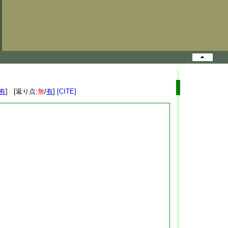
有
] [返り点:
無
/
有
]
[CITE]