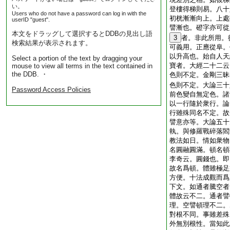
い。
登樓得梯則易。八十
Users who do not have a password can log in with the
初桄漸漸向上。上處
userID "guest".
譬漸也。磴字亦可從
本文をドラッグして選択するとDDBの見出し語
3
者。非此所用。
検索結果が表示されます。
可義用。正應從阜。
以升高也。始自人天
Select a portion of the text by dragging your
寶者。大經二十二云
mouse to view all terms in the text contained in
the DDB. ・
色則不定。金剛三昧
色則不定。大論三十
Password Access Policies
前色變自無定色。諸
以一行隨於衆行。論
行雖殊同名不定。故
譬意亦等。大論五十
執。與修羅戰碎落閻
教法如日。情如衆物
名圓融圓滿。頓名頓
李奇云。圓錢也。即
故名爲頓。體雖極足
方便。十法成觀而爲
下文。如通者騰空者
體故云不二。通者譬
理。空譬頓理不二。
對根不同。事雖差殊
外無別根性。當知此