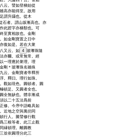
八云。譬如登梯始從
雖高亦能得至。故用
足謂升躡也。從木
從石者。謂山坂漸高也。亦
作此蹬字亦梯類也。可
終至實相故也。金剛
。如金剛寶置之日中
亦復如是。若在大衆
八又云。如
4
玻瓈珠隨
法亦爾。或常無常。經
以一理應於衆理。理
金剛＊玻瓈珠名雖殊
九云。金剛寶者帝釋所
浮。釋曰。理行如珠。
。觀如現色。圓頓者。圓
極頓足。又圓者全也。
圓全無缺也。體非漸成
須以二十五法爲前
正修。今序中語略具如
。近地之空與萬仞同
頓行人。騰譬修行觀
爲三根等者。此三止觀
同縁頓理。離圓教
三並依圓理分此三