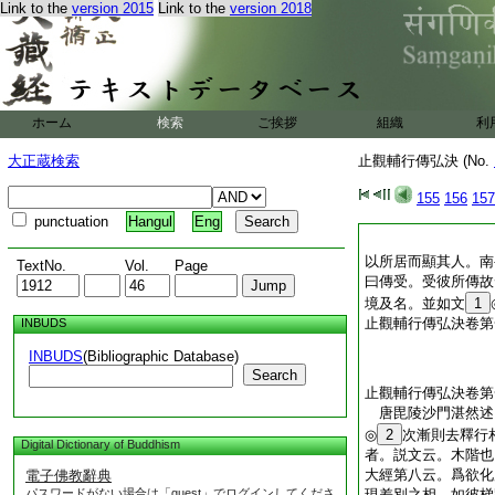
Link to the
version 2015
Link to the
version 2018
ホーム
検索
ご挨拶
組織
利
大正蔵検索
止觀輔行傳弘決 (No.
155
156
157
punctuation
Hangul
Eng
以所居而顯其人。南
TextNo.
Vol.
Page
曰傳受。受彼所傳故
境及名。並如文
1
止觀輔行傳弘決卷第
INBUDS
INBUDS
(Bibliographic Database)
Search
止觀輔行傳弘決卷第
唐毘陵沙門湛然
◎
2
次漸則去釋行
Digital Dictionary of Buddhism
者。説文云。木階也
大經第八云。爲欲化
電子佛教辭典
パスワードがない場合は「guest」でログインしてくださ
現差別之相。如彼梯