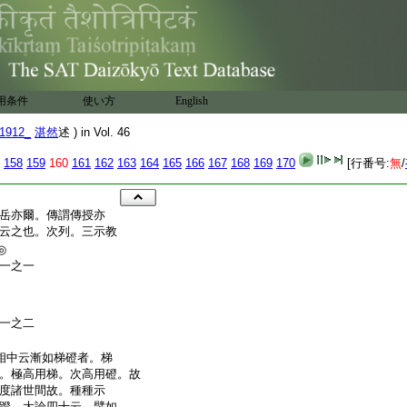
用条件
使い方
English
1912_
湛然
述 ) in Vol. 46
158
159
160
161
162
163
164
165
166
167
168
169
170
[行番号:
無
/
岳亦爾。傳謂傳授亦
云之也。次列。三示教
◎
一之一
一之二
述
相中云漸如梯磴者。梯
。極高用梯。次高用磴。故
度諸世間故。種種示
蹬。大論四十云。譬如