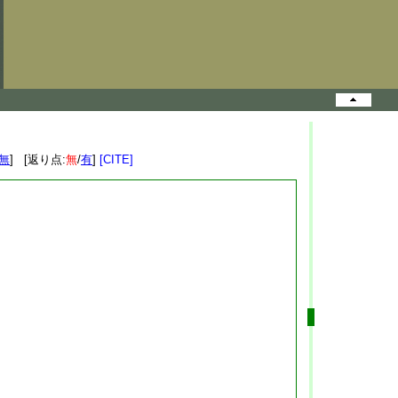
無
] [返り点:
無
/
有
]
[CITE]