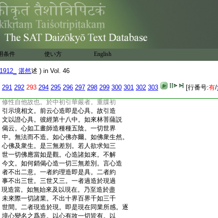
:
泯故也。誰善誰惡。泯前界内三善三惡。誰
:
有誰無。泯前三有及二乘無。誰度不度。泯
:
前三教四弘能所。雖泯諸法次第炳然。若
:
棄思議。當知是人二法倶失。所以大意五
:
略釋名四段。顯體四科攝法六義。偏圓五門
:
次與不次。意亦如是。攬彼生解以導方便。
用条件
使い方
English
:
方乃成今十法妙觀。下之九境還移此觀以
:
觀諸境。阿伽陀藥遍治衆病。此之下結判。
1912_
湛然
述 ) in Vol. 46
:
既非一心且判似別。故云所攝。別則時長
:
行遠。此則借法顯圓。不思議下正明不思
291
292
293
294
295
296
297
298
299
300
301
302
303
[行番号:
有
/
:
議境文異義一。意非一異。以三諦法不出
:
修性自他故也。於中初引華嚴者。重牒初
:
引示境相文。前云心造即是心具。故引造
:
文以證心具。彼經第十八中。如來林菩薩説
:
偈云。心如工畫師造種種五陰。一切世界
:
中。無法而不造。如心佛亦爾。如佛衆生然。
:
心佛及衆生。是三無差別。若人欲求知三
:
世一切佛應當如是觀。心造諸如來。不解
:
今文。如何銷偈心造一切三無差別。言心造
:
者不出二意。一者約理造即是具。二者約
:
事不出三世。三世又三。一者過造於現過
:
現造當。如無始來及以現在。乃至造於盡
:
未來際一切諸業。不出十界百界千如三千
:
世間。二者現造於現。即是現在同業所感。逐
:
境心變名之爲造。以心有故一切皆有。以