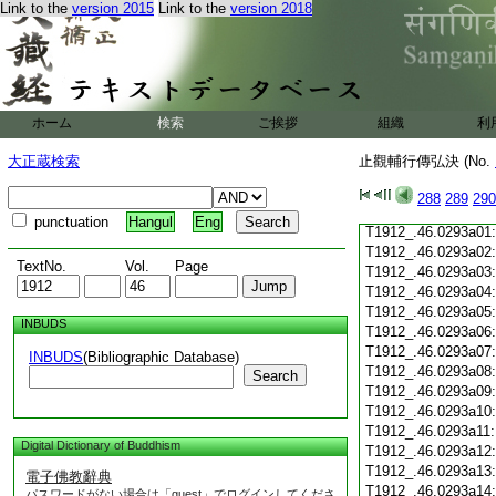
Link to the
version 2015
Link to the
version 2018
T1912_.46.0292c19
T1912_.46.0292c20
T1912_.46.0292c21
T1912_.46.0292c22
T1912_.46.0292c23
T1912_.46.0292c24
ホーム
検索
ご挨拶
組織
利
T1912_.46.0292c25
T1912_.46.0292c26
大正蔵検索
止觀輔行傳弘決 (No.
T1912_.46.0292c27
T1912_.46.0292c28
288
289
290
T1912_.46.0292c29
punctuation
Hangul
Eng
T1912_.46.0293a01
T1912_.46.0293a02
TextNo.
Vol.
Page
T1912_.46.0293a03
T1912_.46.0293a04
T1912_.46.0293a05
INBUDS
T1912_.46.0293a06
T1912_.46.0293a07
INBUDS
(Bibliographic Database)
T1912_.46.0293a08
Search
T1912_.46.0293a09
T1912_.46.0293a10
T1912_.46.0293a11
Digital Dictionary of Buddhism
T1912_.46.0293a12
T1912_.46.0293a13
電子佛教辭典
T1912_.46.0293a14
パスワードがない場合は「guest」でログインしてくださ