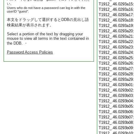
い。
T1912_.46.0293a15
Users who do not have a password can log in with the
T1912_.46.0293a16
userID "guest".
T1912_.46.0293a17
本文をドラッグして選択するとDDBの見出し語
T1912_.46.0293a18
検索結果が表示されます。
T1912_.46.0293a19
T1912_.46.0293a20
Select a portion of the text by dragging your
T1912_.46.0293a21
mouse to view all terms in the text contained in
T1912_.46.0293a22
the DDB. ・
T1912_.46.0293a23
Password Access Policies
T1912_.46.0293a24
T1912_.46.0293a25
T1912_.46.0293a26
T1912_.46.0293a27
T1912_.46.0293a28
T1912_.46.0293a29
T1912_.46.0293b01
T1912_.46.0293b02
T1912_.46.0293b03
T1912_.46.0293b04
T1912_.46.0293b05
T1912_.46.0293b06
T1912_.46.0293b07
T1912_.46.0293b08
T1912_.46.0293b09
T1912_.46.0293b10