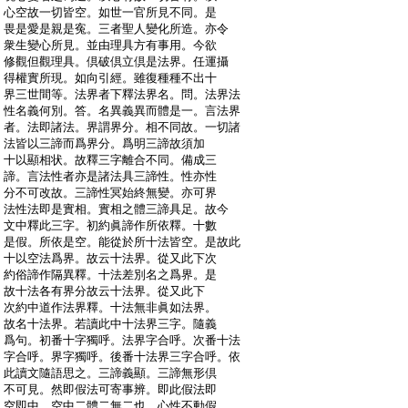
:
心空故一切皆空。如世一官所見不同。是
:
畏是愛是親是寃。三者聖人變化所造。亦令
:
衆生變心所見。並由理具方有事用。今欲
:
修觀但觀理具。倶破倶立倶是法界。任運攝
:
得權實所現。如向引經。雖復種種不出十
:
界三世間等。法界者下釋法界名。問。法界法
:
性名義何別。答。名異義異而體是一。言法界
:
者。法即諸法。界謂界分。相不同故。一切諸
:
法皆以三諦而爲界分。爲明三諦故須加
:
十以顯相状。故釋三字離合不同。備成三
:
諦。言法性者亦是諸法具三諦性。性亦性
:
分不可改故。三諦性冥始終無變。亦可界
:
法性法即是實相。實相之體三諦具足。故今
:
文中釋此三字。初約眞諦作所依釋。十數
:
是假。所依是空。能從於所十法皆空。是故此
:
十以空法爲界。故云十法界。從又此下次
:
約俗諦作隔異釋。十法差別名之爲界。是
:
故十法各有界分故云十法界。從又此下
:
次約中道作法界釋。十法無非眞如法界。
:
故名十法界。若讀此中十法界三字。隨義
:
爲句。初番十字獨呼。法界字合呼。次番十法
:
字合呼。界字獨呼。後番十法界三字合呼。依
:
此讀文隨語思之。三諦義顯。三諦無形倶
:
不可見。然即假法可寄事辨。即此假法即
:
空即中。空中二體二無二也。心性不動假