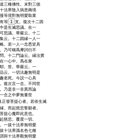
道三種佛性。末對三徳
十法界陰入病患兩境
慢等境對無明愛取業
有等
1
支。復次十二因
中是生滅思議。在一
可思議。華嚴云。十二
集云。十二因縁一人一
略。若一人一念悉皆具
。乃可稱爲摩訶衍不
問。十二門論云。縁法實
在一心中。爲在衆
耶。答。華嚴云。一
品云。一切法趣無明是
趣老死。今説一心具
。復次言一念。不同世
。乃是非一非異而論
一念之中夢無量世
眞正發菩提心者。若依生滅
縁。而起慈悲誓願者。
菩提心魔即此意也。
起慈悲。覆度一切。
。一拔十法界無明愛
拔十法界識名色七種
謂與十法界觀無明愛