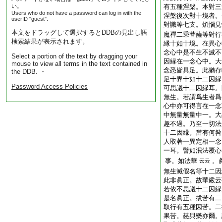
い。
有五種涅槃。本對三
Users who do not have a password can log in with the
涅槃復次對十境者。
userID "guest".
對識等七支。煩惱見
本文をドラッグして選択するとDDBの見出し語
魔禪二乘菩薩等對行
検索結果が表示されます。
縁十如十境。在異心
念心中是不生不滅不
Select a portion of the text by dragging your
因縁在一念心中。大
mouse to view all terms in the text contained in
念悉皆具足。此猶存
the DDB. ・
足十界十如十二因縁
Password Access Policies
可思議十二因縁耳。
無生。若謂爲生者爲
心中亦可得言在一念
中無量無量中一。大
趣不過。乃至一切法
十二因縁。當有何咎
人取著一異定相一念
一耳。譬如泯法覆心
事。如法華
。
云云
無生滅假名等十二因
此非眞正。故華嚴云
若依不思議十二因縁
是名眞正。拔苦有二
取行有五種因苦。二
果苦。慈與樂亦爾。