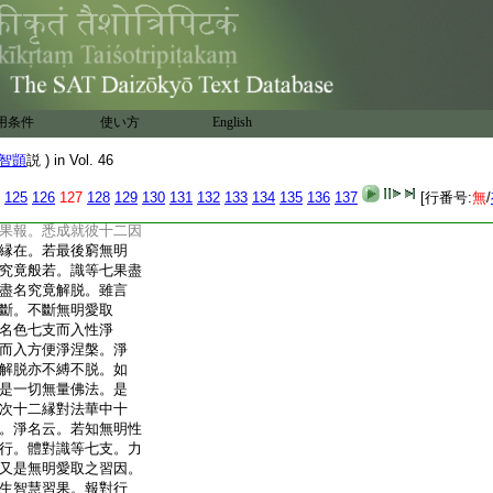
是縛法變縛成解
性得因時不縱不横。名
縱不横。如世伊字。名
一切衆生即大涅槃。即是
也。是名上上智觀得
同學人。鐵輪長別苦
用条件
使い方
English
五根生福逈異。釋論
根闇鈍。以其於佛道
智顗
説 ) in Vol. 46
無明直開苦道如實
。直於行有具足諸
125
126
127
128
129
130
131
132
133
134
135
136
137
[行番号:
無
/
礙。根利福深不同中
果報。悉成就彼十二因
縁在。若最後窮無明
究竟般若。識等七果盡
盡名究竟解脱。雖言
斷。不斷無明愛取
名色七支而入性淨
而入方便淨涅槃。淨
解脱亦不縛不脱。如
是一切無量佛法。是
次十二縁對法華中十
。淨名云。若知無明性
行。體對識等七支。力
又是無明愛取之習因。
生智慧習果。報對行