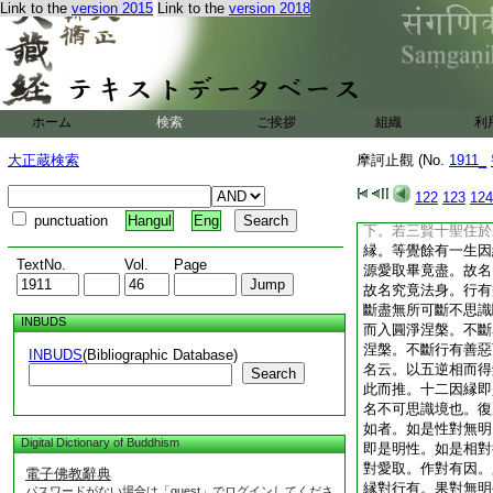
Link to the
version 2015
Link to the
version 2018
闇法轉無明爲明
業行
脱。即三道是三徳。
三佛性。修得果時不
三徳涅槃。淨名云。
佛即是菩提。乃此意
佛菩提。若五品未斷
ホーム
検索
ご挨拶
組織
利
海同無學。雖復變易
云。二乘受法性身諸
大正蔵検索
摩訶止觀 (No.
1911_
紆迴故。若別圓能破
之法。從實法得實報
122
123
124
行。感得依正無有罣
punctuation
Hangul
Eng
下。若三賢十聖住於
縁。等覺餘有一生因
TextNo.
Vol.
Page
源
愛取畢竟盡。故名
故名究竟法身。行有
斷盡無所可斷不思識
INBUDS
而入圓淨涅槃。不斷
涅槃。不斷行有善惡
INBUDS
(Bibliographic Database)
名云。以五逆相而得
Search
此而推。十二因縁即
名不可思識境也。復
如者。如是性對無明
Digital Dictionary of Buddhism
即是明性。如是相對
對愛取。作對有因。
電子佛教辭典
縁對行有。果對無明
パスワードがない場合は「guest」でログインしてくださ