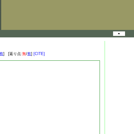
有
] [返り点:
無
/
有
]
[CITE]