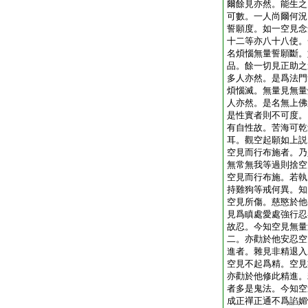
爾餘見亦然。能生之
可數。一人尚爾何況
誓願度。如一空見念
十二等亦八十八使。
名煩惱無量誓願斷。
品。餘一切見正助之
多人亦然。是爲法門
煩惱滅。無量見無量
人亦然。是名無上佛
是性實者則不可度。
有自性故。苦海可乾
耳。觀空起願如上説
空見而行布施者。乃
無常無我等過則捨空
空見而行布施。若執
持雞狗等戒何異。知
空見所傷。慈愍於他
見爲瞋處愛處強行忍
故忍。今知空見無量
二。亦勸於他安忍空
進者。雜見非精退入
空見不起爲精。空見
亦勸於他修此精進。
者多是鬼法。今知空
成正禪正通不爲諂媚