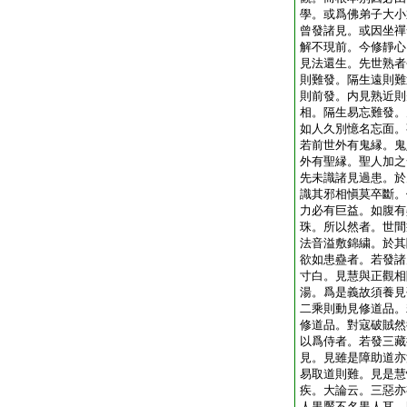
學。或爲佛弟子大小
曾發諸見。或因坐禪
解不現前。今修靜心
見法還生。先世熟者
則難發。隔生遠則難
則前發。内見熟近則
相。隔生易忘難發。
如人久別憶名忘面。
若前世外有鬼縁。鬼
外有聖縁。聖人加之
先未識諸見過患。於
識其邪相愼莫卒斷。
力必有巨益。如腹有
珠。所以然者。世間
法音溢敷錦繍。於其
欲如患蠱者。若發諸
寸白。見慧與正觀相
湯。爲是義故須養見
二乘則動見修道品。
修道品。對寇破賊然
以爲侍者。若發三藏
見。見雖是障助道亦
易取道則難。見是慧
疾。大論云。三惡亦
人黒黶不名黒人耳。