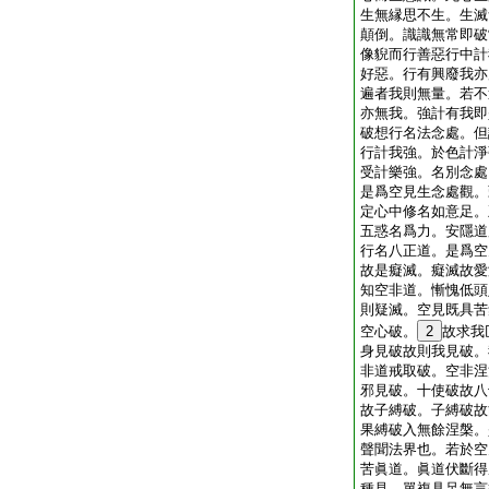
生無縁思不生。生滅
顛倒。識識無常即破
像貎而行善惡行中計
好惡。行有興廢我亦
遍者我則無量。若不
亦無我。強計有我即
破想行名法念處。但
行計我強。於色計淨
受計樂強。名別念處
是爲空見生念處觀。
定心中修名如意足。
五惑名爲力。安隱道
行名八正道。是爲空
故是癡滅。癡滅故愛
知空非道。慚愧低頭
則疑滅。空見既具苦
空心破。
2
故求我
身見破故則我見破。
非道戒取破。空非涅
邪見破。十使破故八
故子縛破。子縛破故
果縛破入無餘涅槃。
聲聞法界也。若於空
苦眞道。眞道伏斷得
種見。單複具足無言