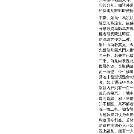
恣其分別。如諸外道
如快馬見鞭影即便得
不斷。如爲牛馬説法
解語若爲論玄。故佛
分形散質爲師爲友導
權者引實聞法即悟。
約法論方便之二教。
聖屈曲尚教其見。今
先世修別圓八門未斷
同三外。若先世已破
二乘。前見尚養況此
撥屬外道。又取助邊
勿一向也。今生修道
見若未發聖境難會
○
者。如上通論得見不
別就内邪則有一百一
義凡有幾宗。十地中
爲同爲異。邪正途轍
知不相關。其不解者
説一攝二折。如安樂
大經執持刀仗乃至斬
殊途倶令利益。若諸
助練神明迴心入正皆
説上諸見。無有一人