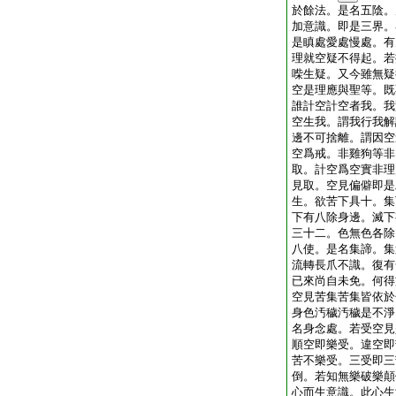
於餘法。是名五陰。
加意識。即是三界。
是瞋處愛處慢處。有
理就空疑不得起。若
喍生疑。又今雖無疑
空是理應與聖等。既
誰計空計空者我。我
空生我。謂我行我解
邊不可捨離。謂因空
空爲戒。非雞狗等非
取。計空爲空實非理
見取。空見偏僻即是
生。欲苦下具十。集
下有八除身邊。滅下
三十二。色無色各除
八使。是名集諦。集
流轉長爪不識。復有
已來尚自未免。何得
空見苦集苦集皆依於
身色汚穢汚穢是不淨
名身念處。若受空見
順空即樂受。違空即
苦不樂受。三受即三
倒。若知無樂破樂顛
心而生意識。此心生