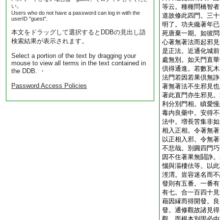
い。
等云。種種問橋智者
Users who do not have a password can log in with the
道故修此四門。三十
userID "guest".
明了。功夫纔著年已
本文をドラッグして選択するとDDBの見出し語
死唐棄一期。如彼問
検索結果が表示されます。
心著無著法而起邪見
是正法。近通化城前
Select a portion of the text by dragging your
處無別。如天門直華
mouse to view all terms in the text contained in
倶得通進。若數瓦木
the DDB. ・
法門若因若果倶無諍
Password Access Policies
著無著法不生邪見也
著此直門亦生邪見。
利分別門相。瞋愛慢
毒内良藥中。安得不
法中。増長苦集非如
相入正相。令著無著
以正相入邪。令無著
不悲哉。別圓四門巧
因不住著果無鬪諍。
惱與漚樓佉等。以此
涇渭。豈容迷名而不
發則有五番。一番有
有七。合一百四十見
藉因縁而得開發。良
發。通修觀故諸見得
觀。而根本別因必由