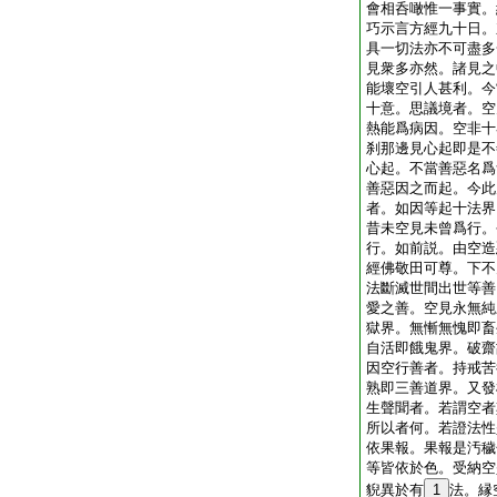
會相呑噉惟一事實。
巧示言方經九十日。
具一切法亦不可盡多
見衆多亦然。諸見之
能壞空引人甚利。今
十意。思議境者。空
熱能爲病因。空非十
刹那邊見心起即是不
心起。不當善惡名爲
善惡因之而起。今此
者。如因等起十法界
昔未空見未曾爲行。
行。如前説。由空造
經佛敬田可尊。下不
法斷滅世間出世等善
愛之善。空見永無純
獄界。無慚無愧即畜
自活即餓鬼界。破齋
因空行善者。持戒苦
熟即三善道界。又發
生聲聞者。若謂空者
所以者何。若證法性
依果報。果報是汚穢
等皆依於色。受納空
貎異於有
1
法。縁