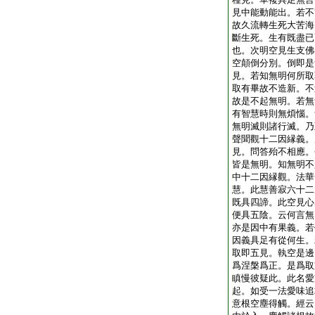
見中能動能出。若不
故久流轉生死大苦海
斷生死。生有既盡已
也。次明空見生支佛
空顛倒分別。倒即是
見。若知無明何所取
取有畢故不造新。不
故是不起無明。若無
有智慧時則無煩惱。
無明滅則諸行滅。乃
聲聞觀十二因縁義。
見。問答殆不相應。
皆是無明。知無明不
中十二因縁觀。法華
慧。此慧善寂六十二
既具四諦。此空見心
便具五陰。云何言無
亦是因中有果義。若
因義具足有從何生。
取即五見。執空是邊
爲涅槃爲正。是爲取
瞋慢彼疑此。此名愛
起。如受一法愛味追
意根空塵得觸。經云