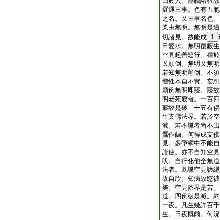
由於入。塵觸諸根故
羅邏三事。色有五胞
之名。又三事名色。
業由無明。無明是過
切諸見。故能成
1
田愛水。無明覆蔽生
空見起善惡行。種於
又顛倒。無明又無明
若知無明顛倒。不須
體性本自不實。妄想
顛倒無明即寢。寢故
明老死寢者。一百四
寢故是破二十五有侵
生支佛法界。若於空
滅。若不識者尚不出
蠶作繭。何得成支佛
見。多墮網中不能自
諸使。亦不自知空見
吠。自行化他全無道
法者。既識空見諦縁
故自欣。知病故愍彼
樂。空見陰界是苦。
道。四倒破是滅。約
一夜。凡生幾許百千
生。日夜既爾。何況