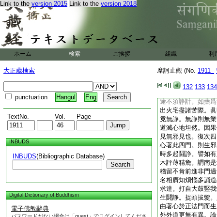
Link to the
version 2015
Link to the
version 2018
道密悟。而其法門但
由著心著於著法因果
生邪見也。若三藏四
法。體是清淨滅煩惱
五百所申亦能得道。
一百年。十萬人出家
ホーム
検索
ご挨拶
組織
利
十萬人出家。一萬人
不著無著法。發心眞
大正蔵検索
摩訶止觀 (No.
1911_
滅朝不保夕。志求出
起戲論。譬如有人欲
132
133
134
從四門入。何暇盤停
punctuation
Hangul
Eng
途不須諍計。如藥爲
出火宅盡諸苦際。眞
TextNo.
Vol.
Page
竟無諍。無諍則無業
道滅心地坦然。因果
見無邪見也。復次四
INBUDS
心著此四門。則生邪
時多起鬪諍。譬如有
INBUDS
(Bibliographic Database)
木評薄精麁。謂南是
Search
稽留不肯前進非門過
名相廣知煩惱多誦道
求達。打自大鼓竪我
Digital Dictionary of Buddhism
生鬪諍。捉頭拔髮。
由著心於正法門而生
電子佛教辭典
外外道更無有異。論
パスワードがない場合は「guest」でログインしてくださ