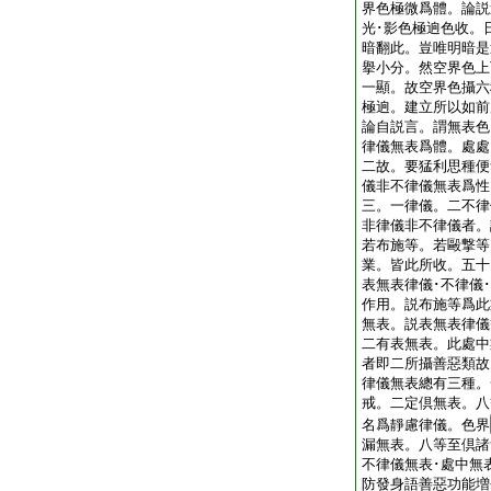
界色極微爲體。論説
光･影色極逈色收。
暗翻此。豈唯明暗是
擧小分。然空界色上
一顯。故空界色攝六
極逈。建立所以如前
論自説言。謂無表色
律儀無表爲體。處處
二故。要猛利思種便
儀非不律儀無表爲性
三。一律儀。二不律
非律儀非不律儀者。
若布施等。若毆撃等
業。皆此所收。五十
表無表律儀･不律儀
作用。説布施等爲此
無表。説表無表律儀
二有表無表。此處中
者即二所攝善惡類故
律儀無表總有三種。
戒。二定倶無表。八
名爲靜慮律儀。色界
漏無表。八等至倶諸
不律儀無表･處中無
防發身語善惡功能増