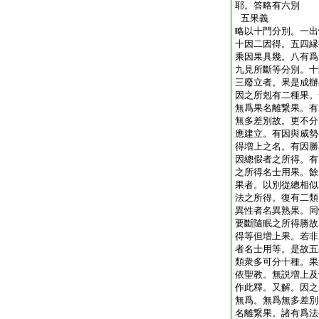
耶。答略有六別
五果義
略以十門分別。一出
十因二因得。五四縁
乘因果具幾。八有爲
九見所斷等分別。十
三廢立者。果是成辦
因之所剋有二種果。
無爲果名離繋果。有
無多差別故。更不分
應建立。有因與威勢
得増上之名。有因勝
因總假者之所得。有
之所得名士用果。餘
果者。以別從總相似
法之所得。復有二類
異性者名異熟果。同
要斷隨眠之所得勝故
得等但増上果。若非
者名士用等。是故五
類衆多可分十種。果
依聖教。無説増上及
作此釋。又解。因之
無爲。無爲無多差別
名離繋果。諸有爲法