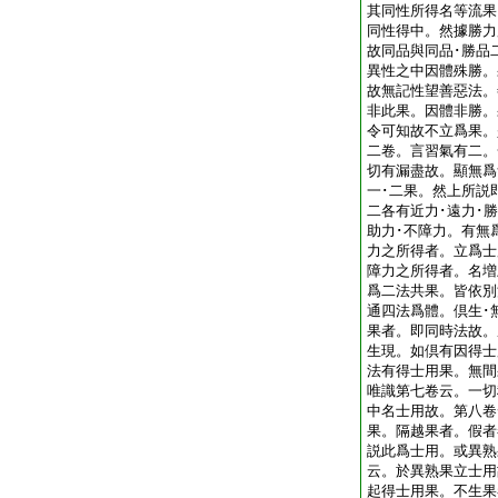
其同性所得名等流果
同性得中。然據勝力
故同品與同品･勝品
異性之中因體殊勝。
故無記性望善惡法。
非此果。因體非勝。
令可知故不立爲果。
二卷。言習氣有二。
切有漏盡故。顯無爲
一･二果。然上所説
二各有近力･遠力･勝
助力･不障力。有無
力之所得者。立爲士
障力之所得者。名増
爲二法共果。皆依別
通四法爲體。倶生･
果者。即同時法故。
生現。如倶有因得士
法有得士用果。無間
唯識第七卷云。一切
中名士用故。第八卷
果。隔越果者。假者
説此爲士用。或異熟
云。於異熟果立士用
起得士用果。不生果