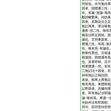
同前也。亦可無此釋
因者。因體通三性。
性。有漏･無漏･唯
斷證離繋果。何妨果
因者。若雜染法之定
無記爲果。果法唯無
通善･惡二性。唯有
雜染法即定異因。因
漏也。言同事因者。
體通三性。有爲･無
性。唯有爲･有漏也
狹果性寛也。言相違
相違因。因體通有爲
也。其果即狹。言不
狹果體通一切。若依
三無記法十因者。若
得有無記之隨説因。
表故。顯果上實無記
唯有爲也。果體唯無
記即因者。若據内聲
者。即有無記法即隨
漏･唯有爲。果通一
何妨外法有即因耶。
四句。若所受待所受