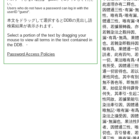
い。
此道理亦有二釋也。
Users who do not have a password can log in with the
因體通三性･有漏･
userID "guest".
性。唯有爲･唯有漏
本文をドラッグして選択するとDDBの見出し語
體通三性。唯有漏･
検索結果が表示されます。
得。若據展轉義。亦
若雜染法之觀待因。
Select a portion of the text by dragging your
漏･有爲･無爲。果
mouse to view all terms in the text contained in
也。若雜染即觀待因
the DDB. ・
唯有爲。果體通一切
Password Access Policies
説者。此有四句。若
一切。果法唯有爲･
有所受。因體通三性
通一切皆得也。若以
果性同也。其中有別
無不善色等。即無所
業。始從足骨待踝骨
何失。其牽引･生起
性同故。若據業能引
染法牽引因。因體通
唯無記･唯有漏･有
染法之攝受因。因體
漏･無漏也。果法性
者。因體通三性。唯
切也。言引發者。若
通三性。唯有漏･唯