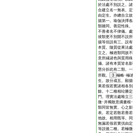
於法處不別説之。諸
合建立名一無表。定
由定生。亦總合立故
揚第一。瑜伽決擇各
類雖同。善惡性殊。
不善者名不律儀。處
彼類更不別開不説所
揚等但説有三。説有
本質。隨質從果法處
立之。極逈類同故不
意所縁諸色與質用殊
攝。諸有本質皆名影
慧分折此有二類。一
所觀。
3
極略･極
生。故分成五。顯揚
果若假若實諸相各別
餘。十二種相竝勝定
門。理實法處唯立三
微･并獨散意搆畫根
類同皆無實。心之影
表。若定若散若善若
他故。相用既等。同
無漏若假若實倶由定
等説後二種。若極微