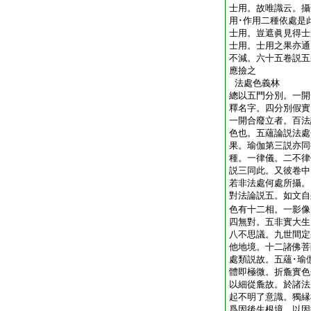
士用。故唯識云。攝
用･作用二種依處是
士用。豈遮眞見得士
士用。士用之果亦通
不減。六十五卷説五
應撿之
法處色義林
總以五門分別。一開
釋名字。四分別假實
一開合廢立者。百法
色也。五蘊論説法處
果。瑜伽第三説亦同
種。一律儀。二不律
説三同此。又彼卷中
若非法處何處所攝。
對法論説五。如文自
色有十二相。一影像
四無對。五非實大生
八不思議。九世間定
他地境。十二諸佛菩
處類説故。五蘊･瑜
體即極微。折麁實色
以細從麁故。於諸法
起不明了意識。獨縁
爲因後生根境。以因