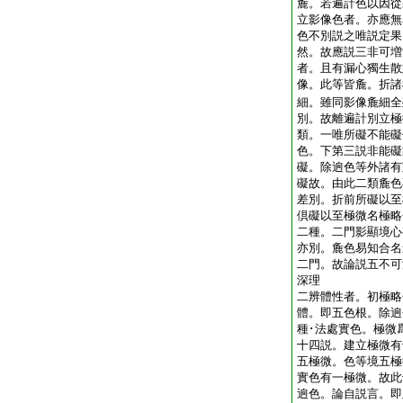
麁。若遍計色以因從
立影像色者。亦應無
色不別説之唯説定果
然。故應説三非可増
者。且有漏心獨生散
像。此等皆麁。折諸
細。雖同影像麁細全
別。故離遍計別立極
類。一唯所礙不能礙
色。下第三説非能礙
礙。除逈色等外諸有
礙故。由此二類麁色
差別。折前所礙以至
倶礙以至極微名極略
二種。二門影顯境心
亦別。麁色易知合名
二門。故論説五不可
深理
二辨體性者。初極略
體。即五色根。除逈
種･法處實色。極微
十四説。建立極微有
五極微。色等境五極
實色有一極微。故此
逈色。論自説言。即