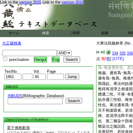
Link to the
version 2015
Link to the
version 2018
據
5
平等智
6
攝
有漏。有三性然。言
引發因。因體通有漏
以論言同類勝品引故
爲因。何妨三性倶能
有･無爲。定唯善性
ホーム
検索
ご挨拶
組織
利
有爲･無漏･善性。果
性也。言定異因者。
大正蔵検索
大乘法苑義林章 (No.
唯有爲･無漏･善性
淨法之定異因。因唯
334
335
336
者。若清淨法之同事
点:
無
/
有
]
[CITE]
punctuation
Hangul
Eng
無爲･有漏･無漏也
爲･唯是善性也。若
TextNo.
Vol.
Page
無漏。通有爲･無爲
通有爲･無爲。唯善
那識起。果法何妨通
INBUDS
唯得有清淨之相違因
體通二性。不善･有
INBUDS
(Bibliographic Database)
妨亦通三性耶。唯有
Search
性也。果法通有爲･
言不相違因者。若清
狹。若清淨法即不相
Digital Dictionary of Buddhism
也
第二雜染十因者
雜染法之隨説因。何
電子佛教辭典
非善惡性。若從表故
パスワードがない場合は「guest」でログインしてくださ