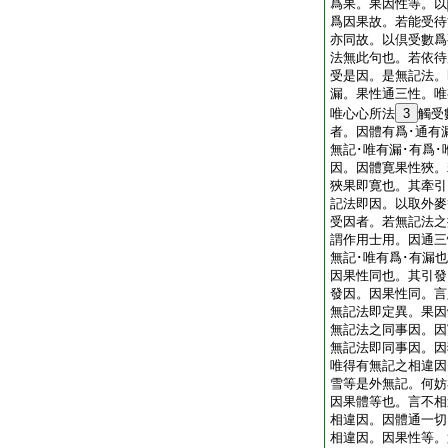
爲果。果因性等。以
爲因果故。若能受待
亦同故。以倶受數爲
法無此句也。若依待
受是因。是無記法。
漏。果性通三性。唯
唯心心所法
3
觸受
者。因體有爲･通有
無記･唯有漏･有爲
因。因體寛果性狹。
狹果即寛也。其牽引
記法即因。以取外麥
受因者。若無記法之
謂作用士用。因通三
無記･唯有爲･有漏
因果性同也。其引發
發因。因果性同。言
無記法即定異。果因
無記法之同事因。因
無記法即同事因。因
唯得有無記之相違因
雪等是外無記。何妨
因果體等也。言不相
相違因。因體通一切
相違因。因果性等。