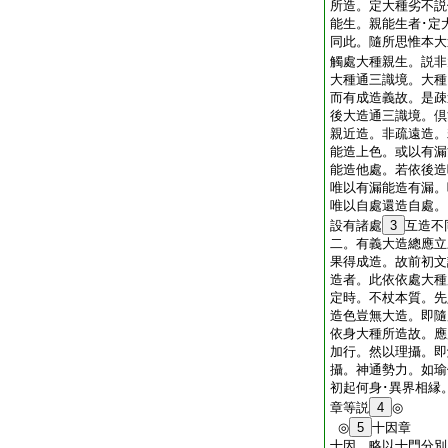
所造。定大種劣不説
能生。親能生者･定
同此。隨所思惟本大
觸處大種親生。説非
大種通三識境。大種
而有成造義故。是疎
後大造通三識境。倶
親近造。非疏遠造。
能造上色。或以有漏
能造他處。若依後造
唯以有漏能造有漏。
唯以自處還造自處。
設有諸處
3
互造不
二。有義大造總應立
果得成造。故前初文
造者。此依依處大種
定時。不杖本質。先
造色豈無大造。即隨
依身大種所造故。應
加行。然以理攝。即
攝。神通勢力。如瑜
初起何身･異界相縁
章等説
4
◎
◎
5
十因章
十因。略以十門分別