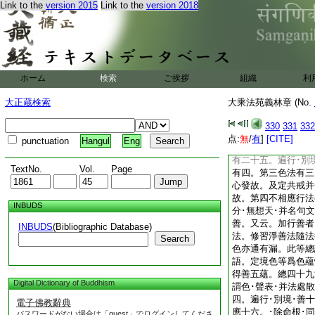
Link to the
version 2015
Link to the
version 2018
引。下皆准知。故五
法總有七十法通無漏
蘊性。第二心所法。
行五･別境五･善十
法有十一。謂五根五
戒･并定自在所生色
ホーム
検索
ご挨拶
組織
利
除無想定･無想事。
取異生性唯有漏。第
大正蔵検索
大乘法苑義林章 (No.
漏。以依眞如假立故
滅･勝義無記者。亦
330
331
332
有五十二法。心有六
点:
無
/
有
]
[CITE]
punctuation
Hangul
Eng
記故。至轉依位便無
有二十五。遍行･別
TextNo.
Vol.
Page
有四。第三色法有三
心發故。及定共戒并
故。第四不相應行法
INBUDS
分･無想天･并名句
善。又云。加行善者
INBUDS
(Bibliographic Database)
法。修習淨善法隨法
Search
色亦通有漏。此等總
語。定境色等爲色蘊
得善五蘊。總四十九
Digital Dictionary of Buddhism
謂色･聲表･并法處
四。遍行･別境･善
電子佛教辭典
應十六。･除命根･同
パスワードがない場合は「guest」でログインしてくださ