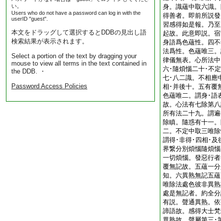
い。
身。識蘊中取六識。
Users who do not have a password can log in with the
得善者。即前所説發
userID "guest".
習感得如是報。乃至
本文をドラッグして選択するとDDBの見出し語
起故。此意即説。宿
検索結果が表示されます。
身語爲色蘊性。四不
法爲性。色蘊唯三。
Select a portion of the text by dragging your
律儀無表。心所法中
mouse to view all terms in the text contained in
六･隨煩惱二十･不
the DDB. ・
七･八二識。不相應
Password Access Policies
相･并後十。五有覆
色蘊唯二。謂身･語
故。心法有七除第八
所有法二十九。謂遍
除瞋。隨惑有十一。
二。不定中取三唯除
謂得･非得･四相･
界繋分別煩惱隨煩惱
一切煩惱。發惡行者
覆無記故。五蘊一分
知。六異熟無記五蘊
唯除法處色彼非異熟
處是無記者。約全分
有説。聲通異熟。依
諦語故。感得大士梵
異熟故。聲屬第三･