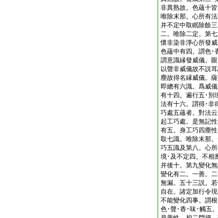
非異熟故。色蘊十皆
唯除末那。心所有法
并不定中取眠除餘三
二。唯除二定。第七
懷非染非淨心所發威
色蘊中有四。謂色･
謂意識縁發威儀。眼
以聲非威儀故不説耳
塵故得名縁威儀。薩
即總有六識。爲威儀
有十四。遍行五･別
法有十六。謂得･非
巧處五蘊者。對法云
起工巧處。是無記性
有五。身工巧四塵性
取七識。唯除末那。
巧五識及第八。心所
境･及不定四。不相
并後十。第九變化無
變化有二。一善。二
無漏。五十三説。若
自在。諸定加行令現
不能變化四事。謂根
色･聲･香･味･觸
是善性。初二門攝。