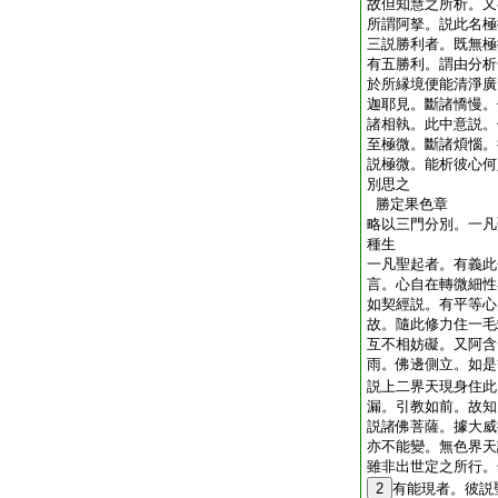
故但知慧之所析。又
所謂阿拏。説此名極
三説勝利者。既無極
有五勝利。謂由分析
於所縁境便能清淨廣
迦耶見。斷諸憍慢。
諸相執。此中意説。
至極微。斷諸煩惱。
説極微。能析彼心何
別思之
勝定果色章
略以三門分別。一凡
種生
一凡聖起者。有義此
言。心自在轉微細性
如契經説。有平等心
故。隨此修力住一毛
互不相妨礙。又阿含
雨。佛邊側立。如是
説上二界天現身住此
漏。引教如前。故知
説諸佛菩薩。據大威
亦不能變。無色界天
雖非出世定之所行。
2
有能現者。彼説