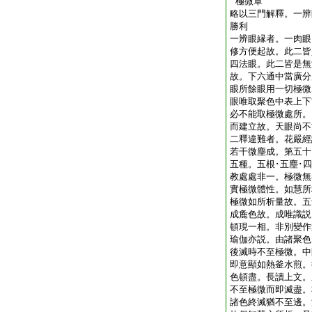
極微章
略以三門解釋。一辨
勝利
一辨眼縁者。一肉眼
修方便起故。此二皆
四法眼。此二皆是無
故。下六通中當廣分
眼所餘眼用一切極微
眼唯取聚色中表上下
必不能取極微處所。
而建立故。天眼尚不
二釋違難者。花嚴經
若干微塵成。第五十
五種。五根･五塵･
教處處非一。極微無
實極微體性。如慧所
極微如所析量故。五
成麁色故。成唯識説
頓現一相。非別變作
瑜伽亦説。由諸聚色
後滅時不至極微。中
即意顯如熱釜水煎。
色頓盡。長讀上文。
不至極微而即滅盡。
諸色終滅猶不至邊。