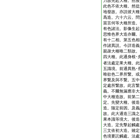
力故先起大種。然後
此色不依大種。然從
地發故。亦説彼大種
爲造。六十六云。問
當言何等大種所造。
有色諸法。影像生起
思惟色界大造亦爾。
有十二相。第五色相
作諸異説。今詳造義
親疎大種唯二類故。
四大種。此通身根･
者法處定果大種。此
五識境。前通異熟･
唯欲色二界所繋。或
界繋及與不繋。五中
定處所繋故。此言繋
義。不爾無漏應非大
中大種造故。前第二
定。先變大種。後造
造。隨定前因。及義
故。此大通造三識之
果本識等境大。後造
大造。定先撃起觸處
三文依初大造。雖定
色境要託觸處。法處