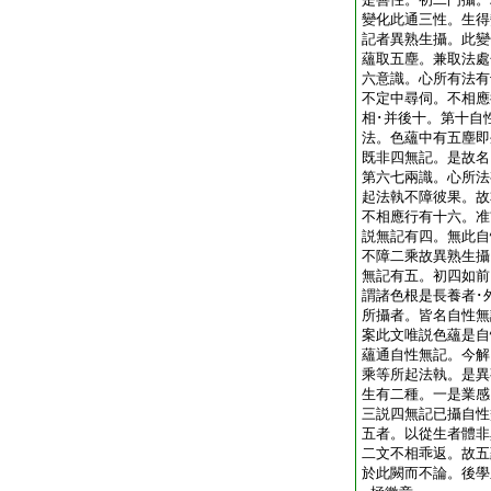
變化此通三性。生得
記者異熟生攝。此變
蘊取五塵。兼取法處
六意識。心所有法有
不定中尋伺。不相應
相･并後十。第十自
法。色蘊中有五塵即
既非四無記。是故名
第六七兩識。心所法
起法執不障彼果。故
不相應行有十六。准
説無記有四。無此自
不障二乘故異熟生攝
無記有五。初四如前
謂諸色根是長養者･
所攝者。皆名自性無
案此文唯説色蘊是自
蘊通自性無記。今解
乘等所起法執。是異
生有二種。一是業感
三説四無記已攝自性
五者。以從生者體非
二文不相乖返。故五
於此闕而不論。後學