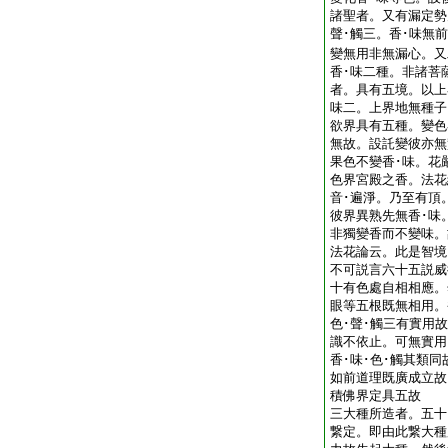
諸聖者。又有漏定勢
聲･觸三。香･味無
變無用非無漏心。又
香･味二種。非諸菩
者。具有五境。以上
味二。上界地無種子
欲界具有五種。變色
無故。設託變彼亦無
果色不變香･味。花
色界宮殿之香。法花
音･遍淨。乃至有頂
彼界異熟先無香･味
非獨變香而不變味。
法花論云。此是智境
不可説言六十五説威
十有色處自相相應。
眼等五根既無相用。
色･聲･觸三有實用
識不依止。可無實用
香･味･色･觸其類
如前道理既廣成立故
積佛界定具五故
三大種所造者。五十
繋定。即由此繋大種