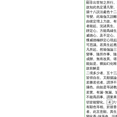
顯非出世智之所行。
故知此色定通凡聖。
揚十八説法處色十二
等變。此瑜伽又説離
由彼定増上力故。有
者能起。況諸異生。
靜定心。方能爲縁生
威徳心。及不定心。
獲威徳極靜定心現起
可思議。若異生起應
凡所起。然瑜伽論三
變事。隨所作事。隨
成辦。無有改異。堪
能如是。猶如幻化唯
故前解是
二境多少者。五十三
皆得自在。又顯揚論
若勝若劣者。謂淨不
攝色。由如是等諸教
若實。有漏･無漏。
不能爲四事。謂業果
切皆能變化。
4
六
有顯色等相。於彼香
者。此言意顯。異生
變化香･味等色。設