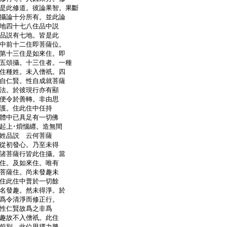
是此修道。彼論果智。果斷
攝論十分所有。並此論
地四十七八住品中説
品説有七地。皆是此
中前十二住即菩薩位。
第十三住是如來住。即
五頌攝。十三住者。一種
住種姓。未入僧祇。四
自仁賢。性自成就菩薩
法。於彼現行亦有顯
便令於善轉。非由思
護。住此住中任持
體中已具足有一切佛
起上･煩惱纒。造無間
姓品説 云何菩薩
從初發心。乃至未得
諸菩薩行皆此住攝。當
住。及如來住。唯有
菩薩住。尚未發趣未
住此住中普於一切餘
名發趣。然未得淨。於
爲令清淨而修正行。
性仁賢故爲之非爲
趣故不入僧祇。此住
前別。此位思擇力勝。