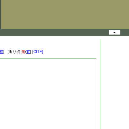
有
] [返り点:
無
/
有
]
[CITE]