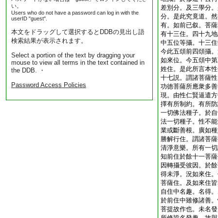
い。
差別分。及三學分。
Users who do not have a password can log in with the
分。是此究竟道。然
userID "guest".
有。如前已叙。菩薩
本文をドラッグして選択するとDDBの見出し語
有十三住。四十九地
検索結果が表示されます。
中五位等攝。十三住
今此五頌前四頌攝。
Select a portion of the text by dragging your
如來位。今五頌中第
mouse to view all terms in the text contained in
姓住。是此所言本性
the DDB. ・
十七説。謂諸菩薩性
Password Access Policies
功徳菩薩所應衆多善
現。由性仁賢逼遣方
擇有所制約。有所防
一切佛法種子。於自
法一切種子。性不能
業或斷善根。廣如種
勝解行住。謂諸菩薩
清淨意樂。所有一切
知前住於餘十一菩薩
因轉攝受彼因。於餘
得未淨。況如來住。
菩薩住。及如來住皆
自住中名趣。名得。
於前住中雖修諸善。
菩提故作也。未名發
所修皆名發趣。故與