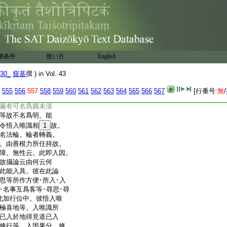
當知
達 述曰。方起無漏現
性故
餘障 述曰。十地行多
名數數修伏餘煩惱
雖亦修證餘行･餘法。
用条件
使い方
English
。故但言唯識
相性 述曰。全出二障
30_
窺基
撰 ) in Vol. 43
同小聖故名爲圓。
其福･智二清淨極勝
555
556
557
558
559
560
561
562
563
564
565
566
567
[行番号:
無
/
故名爲明。此簡菩
遍有可名爲圓未清
等故不名爲明。能
令悟入唯識相
1
故。
名法輪。輪者轉義。
。由善根力所任持故。
障。無性云。此即入因。
故攝論云由何云何
此能入具。彼在此論
思等所作方便･所入･入
･名事互爲客等･尋思･尋
此加行位中。彼悟入唯
極喜地等。入唯識所
已入於地得見道已入
修行等。入因果分。修