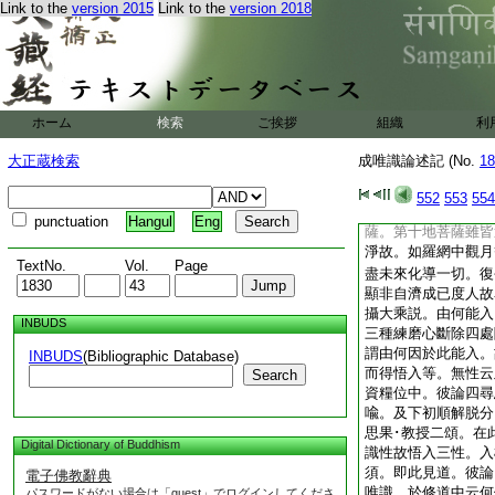
Link to the
version 2015
Link to the
version 2018
時別名除也。至下
論。在通達位如實通
行二智。證實相･
論。修習位中至伏斷
時劫長遠念念進習。
斷餘智障。此等位中
ホーム
検索
ご挨拶
組織
利
唯識爲本方修餘行
論。至究竟位至唯識
大正蔵検索
成唯識論述記 (No.
18
功徳智慧無不周備不
無闕少故簡二乘也。
552
553
554
無有能過。不迷不闇
punctuation
Hangul
Eng
薩。第十地菩薩雖皆
淨故。如羅網中觀月
TextNo.
Vol.
Page
盡未來化導一切。復
顯非自濟成已度人故
攝大乘説。由何能入
INBUDS
三種練磨心斷除四處
謂由何因於此能入。
INBUDS
(Bibliographic Database)
而得悟入等。無性云
Search
資糧位中。彼論四尋
喩。及下初順解脱分
思果･教授二頌。在
Digital Dictionary of Buddhism
識性故悟入三性。入
須。即此見道。彼論
電子佛教辭典
唯識。於修道中云何
パスワードがない場合は「guest」でログインしてくださ