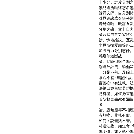
十少分。計度分別之
無見道所斷諸惑名無
縁邪友師。自分別諸
引見道諸惑名無分別
者見道斷。既許五識
分別之惑。然非自力
論云餘由意力皆容引
餘。佛地論説。五識
非見所攝愛恚等起二
加彼自力分別惑餘。
惑唯修道斷故
論。此障但與至無記
別遮外計門。瑜伽第
一分是不善。及餘上
唯通不善･無記性故
言善心中有法執。法
法第四亦言欲界煩惱
是有覆。如何乃言
若彼救言生死有漏皆
者
論。癡無癡等不相應
有無癡。此執有癡。
如何可説善與不善。
相違法故。如無貪･
無明倶。如人執心無