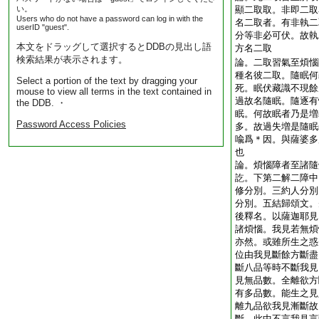
い。
顯二取取。非即二取
Users who do not have a password can log in with the
名二取者。有非執二
userID "guest".
分等非必可伏。故執
本文をドラッグして選択するとDDBの見出し語
方名二取
検索結果が表示されます。
論。二取習氣至煩惱
種名彼二取。隨眠何
Select a portion of the text by dragging your
死。眠伏藏識不現餘
mouse to view all terms in the text contained in
過故名隨眠。隨逐有
the DDB. ・
眠。何故眠者乃是増
Password Access Policies
多。故過失増是隨眠
喩爲＊因。與薩婆多
也
論。煩惱障者至諸隨
訖。下第二解二障中
修分別。三約人分別
分別。五結歸頌文。
後釋名。以薩迦耶見
諸煩惱。我見若無煩
亦然。或雖所生之惑
位由我見斷餘方斷盡
斷八品等時不斷我見
見無品數。全離欲方
有多品數。能生之見
離九品欲我見漸斷故
斷。此中不言我見言