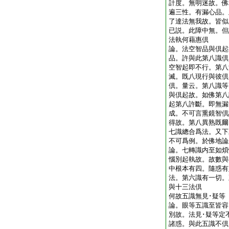
計度。無明迷故。佛
遍三性。有漏心品。
了達法無我故。皆似
已説。此障中無。但
法執何藉惠倶
論。法空智品與倶起
品。許與此第八識倶
空智起即不行。第八
滅。既八現行與彼倶
倶。量云。第八識等
與倶起故。如佛第八
起第八許斷。即無漏
成。不可言熏鏡智倶
得故。第八異熟既爾
七識總合爲法。又下
不可爲例。於佛地
論。七轉識内至如煩
惱別起執故。故數與
中根本有四。隨惑有
法。第六識有一切。
與十三法倶
何故五識無見･疑
論。眼等五識至皆容
別故。法見･疑等定
諸惑。與此五識不倶