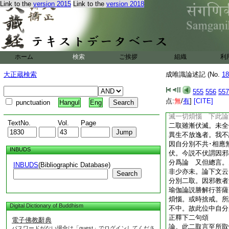
Link to the
version 2015
Link to the
version 2018
能行八相。然多起散
觀。名多住外門。不
也。亦不相違
論。故於二取至二取
二取現行爲能熏習所
伏滅此二隨眠之力令
ホーム
検索
ご挨拶
組織
利
問華嚴經第十卷解十
諸煩惱。永盡無有餘
大正蔵検索
成唯識論述記 (No.
18
正法。云何此言未伏
邪教･邪師所起不共
555
556
557
非盡一切自分別生煩
点:
無
/
有
]
[CITE]
punctuation
Hangul
Eng
説佛法功力能滅一切
滅一切煩惱 下此論
TextNo.
Vol.
Page
二取雖漸伏滅。未全
異生不放逸者。我不
因自分別不共･相應
INBUDS
伏。今説不伏謂因邪
分爲論 又但總言。
INBUDS
(Bibliographic Database)
非少亦未。論下文云
Search
分別二取。因邪教者
瑜伽論説勝解行菩薩
煩惱。或時捨戒。所
Digital Dictionary of Buddhism
不中。故此位中自
正釋下二句頌
電子佛教辭典
論。此二取言至所取
パスワードがない場合は「guest」でログインしてくださ