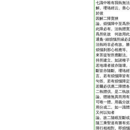
七識中唯有我執無法
解。瓔珞經云。善心
於彼
因解二障寛狹
論。煩惱障中至爲所
此障必有。法執體寛
爲所依故 何故用此
通麁･細煩惱所縁必
法執時非必有故。勝
煩惱刹那心相應等。
來菩提智所應斷法。
持所建立。如諸種子
若地壞者彼亦隨壞。
斷皆亦隨斷。瓔珞經
言。若有煩惱障皆有
句答。若有煩惱障
若爾必倶應二障體各
二執體倶。是二執故
論。體雖無異而用有
可唯一體。用義分故
用分成二。如一識
又何以知者
論。故二隨眠至斷或
隨三乘聖道有勝有劣
障行相相對。即煩惱