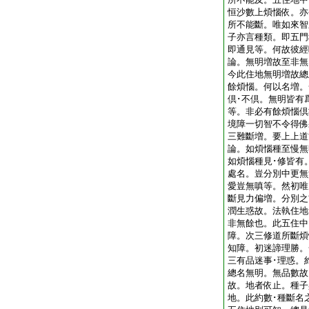
恒沙數上煩惱依。亦
所不能斷。唯如來智
子亦言種類。即五門
即通見等。何故彼經
論。無明増故至非無
今此住地無明増故總
餘煩惱。何以名増。
倶･不倶。無明皆有
等。非必有餘煩惱倶
境障一切智不令得佛
三難斷増。要上上道
論。如煩惱種至慢無
如煩惱種見･修皆有
處名。豈分別中更無
愛豈無嗔等。然初唯
斷見力偏増。分別之
潤生惑故。法執住地
非無餘也。此五住中
障。次三修道所斷煩
知障。初迷諦理勝。
三有品迷事･理惑。
總名無明。無品數故
故。地者依止。種子
地。此約數･種斷名