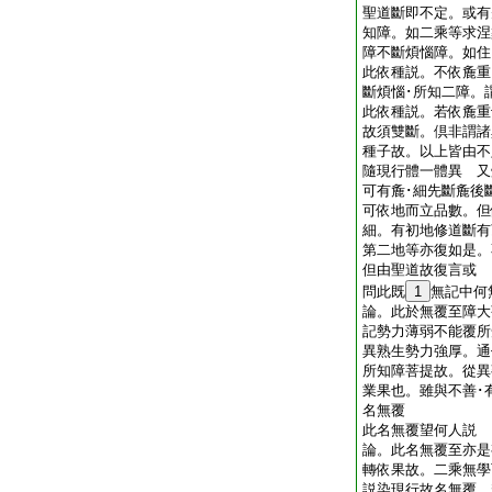
聖道斷即不定。或有
知障。如二乘等求涅
障不斷煩惱障。如住
此依種説。不依麁重
斷煩惱･所知二障。
此依種説。若依麁重
故須雙斷。倶非謂諸
種子故。以上皆由不
隨現行體一體異 又
可有麁･細先斷麁後
可依地而立品數。但
細。有初地修道斷有
第二地等亦復如是。
但由聖道故復言或
問此既
1
無記中
論。此於無覆至障大
記勢力薄弱不能覆所
異熟生勢力強厚。通
所知障菩提故。從異
業果也。雖與不善･
名無覆
此名無覆望何人説
論。此名無覆至亦是
轉依果故。二乘無學
説染現行故名無覆。