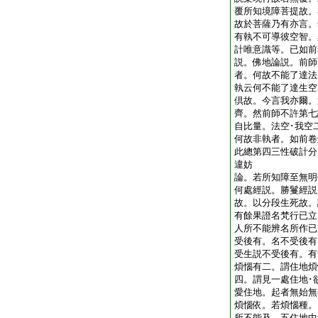
覆所知境障菩提故。
故於菩薩乃有亦言。
有執不可導彼空智。
計唯意識等。已如前
説。佛地論説。前師
者。何故不能了達法
執云何不能了達生空
倶故。今言我亦爾。
齊。然前師不許第七
自比量。法空･我空
何故非執者。如前
此總第四三性破計分
違妨
論。若所知障至無明
何處經説。勝鬘經説
故。以分段生死故。
有餘果證名梵行已立
人所不能辨名所作已
受後有。名不受後有
受生説不受後有。有
煩惱有二。謂住地煩
四。謂見一處住地･
愛住地。起者無始無
煩惱依。若煩惱種。
所不能及。五住地中