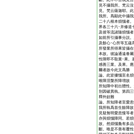
見不攝我所。梵云沒
見。梵云薩迦耶。此
我所。爲顯此中攝我
二十八根本煩惱者。
界各三十六･并修道
及彼等流諸隨煩惱者
如前所引攝事分説。
及餘心･心所等五蘊
所發業所得果皆攝在
本故。彼論通遠眷屬
性障即不取業･果。
感善三業。及果。應
爾者故今此文爲勝
論。此皆擾惱至名煩
唯障涅槃所障増故
所知障中初出體性。
別因破異執。第四三
釋外妨難
論。所知障者至愛恚
我所執爲首生餘障故
見疑無明愛恚慢等者
亦與煩惱障同。若煩
故。然煩惱麁有多品
斷。唯是不善有覆性