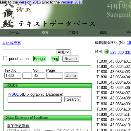
Link to the
version 2015
Link to the
version 2018
T1830_.43.0333c19
T1830_.43.0333c20
T1830_.43.0333c21
T1830_.43.0333c22
T1830_.43.0333c23
T1830_.43.0333c24
ホーム
検索
ご挨拶
組織
利
T1830_.43.0333c25
T1830_.43.0333c26
大正蔵検索
成唯識論述記 (No.
18
T1830_.43.0333c27
T1830_.43.0333c28
329
330
331
T1830_.43.0333c29
punctuation
Hangul
Eng
T1830_.43.0334a01
T1830_.43.0334a02
TextNo.
Vol.
Page
T1830_.43.0334a03
T1830_.43.0334a04
T1830_.43.0334a05
INBUDS
T1830_.43.0334a06
T1830_.43.0334a07
INBUDS
(Bibliographic Database)
T1830_.43.0334a08
Search
T1830_.43.0334a09
T1830_.43.0334a10
T1830_.43.0334a11
Digital Dictionary of Buddhism
T1830_.43.0334a12
T1830_.43.0334a13
電子佛教辭典
T1830_.43.0334a14
パスワードがない場合は「guest」でログインしてくださ