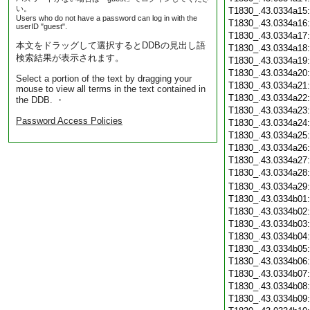
い。
T1830_.43.0334a15
Users who do not have a password can log in with the
T1830_.43.0334a16
userID "guest".
T1830_.43.0334a17
本文をドラッグして選択するとDDBの見出し語
T1830_.43.0334a18
検索結果が表示されます。
T1830_.43.0334a19
T1830_.43.0334a20
Select a portion of the text by dragging your
T1830_.43.0334a21
mouse to view all terms in the text contained in
T1830_.43.0334a22
the DDB. ・
T1830_.43.0334a23
Password Access Policies
T1830_.43.0334a24
T1830_.43.0334a25
T1830_.43.0334a26
T1830_.43.0334a27
T1830_.43.0334a28
T1830_.43.0334a29
T1830_.43.0334b01
T1830_.43.0334b02
T1830_.43.0334b03
T1830_.43.0334b04
T1830_.43.0334b05
T1830_.43.0334b06
T1830_.43.0334b07
T1830_.43.0334b08
T1830_.43.0334b09