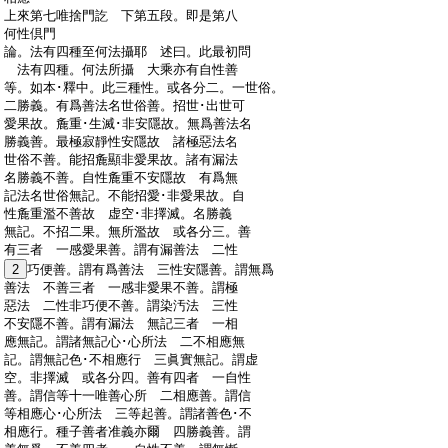
:
上來第七唯捨門訖 下第五段。即是第八
:
何性倶門
:
論。法有四種至何法攝耶 述曰。此最初問
:
法有四種。何法所攝 大乘亦有自性善
:
等。如本･釋中。此三種性。或各分二。一世俗。
:
二勝義。有爲善法名世俗善。招世･出世可
:
愛果故。麁重･生滅･非安隱故。無爲善法名
:
勝義善。最極寂靜性安隱故 諸極惡法名
:
世俗不善。能招麁顯非愛果故。諸有漏法
:
名勝義不善。自性麁重不安隱故 有爲無
:
記法名世俗無記。不能招愛･非愛果故。自
:
性麁重濫不善故 虚空･非擇滅。名勝義
:
無記。不招二果。無所濫故 或各分三。善
:
有三者 一感愛果善。謂有漏善法 二性
:
2
巧便善。謂有爲善法 三性安隱善。謂無爲
:
善法 不善三者 一感非愛果不善。謂極
:
惡法 二性非巧便不善。謂染汚法 三性
:
不安隱不善。謂有漏法 無記三者 一相
:
應無記。謂諸無記心･心所法 二不相應無
:
記。謂無記色･不相應行 三眞實無記。謂虚
:
空。非擇滅 或各分四。善有四者 一自性
:
善。謂信等十一唯善心所 二相應善。謂信
:
等相應心･心所法 三等起善。謂諸善色･不
:
相應行。種子善者准義亦爾 四勝義善。謂