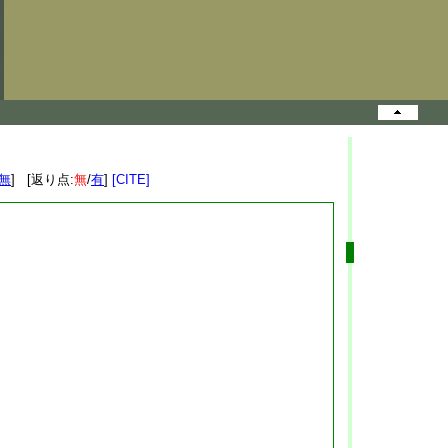
無
] [返り点:
無
/
有
]
[CITE]