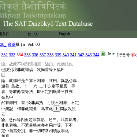
:
之境 不能明記曾所受境故無有念
:
論。定能令心至刹那別縁 述曰。定雖影像
:
相分刹那新起。其加行時所觀本質前後相
:
續。恒專注縁 此識任運不作加行專注
:
本質。恒縁現在影像所縁。但新新起 且定
:
行相。一･一刹那深取專注趣向所縁。此識浮
用条件
使い方
English
:
疎行相不爾。故非定倶 言任運者。是隨
:
業轉
30_
窺基
撰 ) in Vol. 00
:
論。惠唯簡擇至不能簡擇 述曰。徳等事者。
:
等失･倶非。餘文可解 此之別簡。行相周
332
333
334
335
336
337
338
339
340
341
342
343
344
[行番号:
有
/
:
通。於佛起別境。於理亦無失
:
論。故此不與別境相應 述曰。此總結也
:
已説別境非此識倶 次簡善等不倶所
:
以
:
論。此識唯是至亦不相應 述曰。異熟必非
:
通善･染故。十一･六･二十亦定不相應 等
:
者。等取餘善等法。即不定四既通三性亦
:
在其中
:
然有難曰。善･染非異熟。可説不相應。不定
:
中無記。何非此識並 爲答此
1
問故次説
:
云
:
論。惡作等四至定非異熟 述曰。非異熟者。
:
非眞異熟。不遮異熟生亦有惡作等。下不
:
定中自當分別。非一切時常相續故非此
:
相應