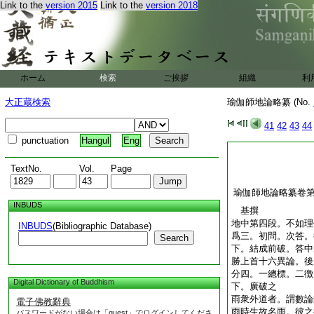
Link to the
version 2015
Link to the
version 2018
ホーム
検索
ご挨拶
組織
利
大正蔵検索
瑜伽師地論略纂 (No.
41
42
43
44
punctuation
Hangul
Eng
TextNo.
Vol.
Page
瑜伽師地論略纂卷
INBUDS
基撰
地中第四段。不如理
INBUDS
(Bibliographic Database)
爲三。初問。次答。
Search
下。結成前破。答中
勝上首十六異論。後
分四。一總標。二徴
Digital Dictionary of Buddhism
下。廣破之
雨衆外道者。謂數論
電子佛教辭典
雨時生故名雨。彼之
パスワードがない場合は「guest」でログインしてくださ