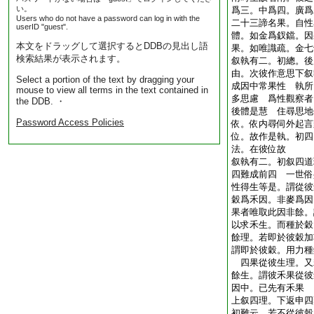
い。
爲三。中爲四。廣爲
Users who do not have a password can log in with the
二十三諦名果。自性
userID "guest".
體。如金爲釵鐺。因
本文をドラッグして選択するとDDBの見出し語
果。如唯識疏。金七
検索結果が表示されます。
叙執有二。初總。後
由。次彼作意思下叙
Select a portion of the text by dragging your
成因中常果性 執所
mouse to view all terms in the text contained in
多思慮 爲性觀察者
the DDB. ・
後體是慧 住尋思地
Password Access Policies
依。依内尋伺外起言
位。故作是執。初四
法。在彼位故
叙執有二。初叙四道
四難成前四 一世俗
性得生等是。謂從彼
穀爲禾因。非麥爲因
果者唯取此因非餘。
以求禾生。而種於穀
餘理。若即於彼穀加
謂即於彼穀。用力種
四果從彼生理。又
餘生。謂彼禾果從彼
因中。已先有禾果
上叙四理。下返申四
初難云。若不從彼穀