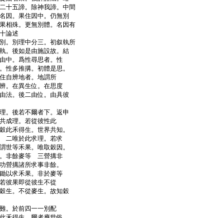
二十五諦。除神我諦。中間
名因。果住因中。仍無別
果相殊。更無別體。名因有
十論述
別。別理中分三。初叙執所
執。後如是由施設故。結
由中。爲性尋思者。性
。性多推搆。初體是思。
住自辨地者。地謂所
辨。在異生位。在思度
由法。後二由位。由具彼
理。後若不爾者下。返申
共成理。若從彼性此
穀此禾得生。世界共知。
 二唯於此求理。若求
謂世等禾果。唯取穀因。
。非餘麥等 三營搆非
功營搆諸所求事非餘。
鋤以求禾果。非於麥等
若彼果即從彼生不從
穀生。不從麥生。故知穀
難。於前四一一別配
此禾得生。爾者應世俗