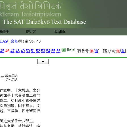
用条件
使い方
English
1829_
窺基
撰 ) in Vol. 43
45
46
47
48
49
50
51
52
53
54
55
56
[行番号:
無
/
有
] [返り点:
無
/
有
]
論本第六
第三
第七第八
作意中。十六異論。文分
後如是十六異論由二種門
爲二。初列叙小乘外道強
次第別破。因中有果。文
起。三叙執。四應審問彼
師之大弟子十八部主。
徒黨名衆。彼計諸法。略