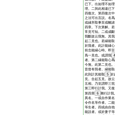
已下。出如理不如理
理。二與此相違已下
四復次。第四復次中
之法可出言説。名爲
或縁所取事至或離諸
四章。下次第解。若
常見可知。二或成斷
我斷故云我無。其我
起二見也。若縁能取
於我者。此計能縁心
前念能縁心時。即言
爲一見也。或謂我
者。第二縁能取心爲
今無。此第二見也。
昔曾有我者。縁能取
此則計其能取
5
於
見。合起五見。故云
五相。乃至謂即三世
第三即行計我。又復
第四章
6
雜行計我
異名。一或自作業名
令作名等作者。二能
等生者。四或由自他
能説者。或於妻子等