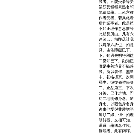
説者。五能受者等受
業領受種種異熟名領
能續餘蘊。上來六種
作者受者。若異此者
所作業事者。此是第
不如正理作意思惟等
此起見所由。凡有六
達師云。前即蘊計我
我爲第六故也。如是
見。由能障礙已下。
下。翻過失明得利益
二當知已下。勸知正
唯是生善境界不攝善
説。所以者何。無量
中。初略標宗。次開
釋中。彼復修習修身
二。止品第三。下次
分善。已作辨地。即
約二地明修身念。隨
身念。以觀色身名身
復由他愛與非愛増語
違順二縁。但生如理
明於觀。文相可知。
還縁五蘊四念住境。
鋸喩者。此有兩釋。