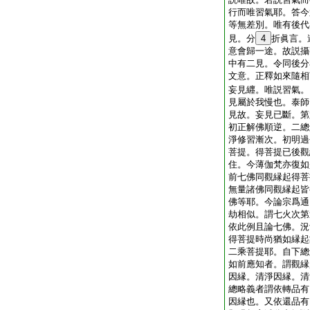
行而唯習氣耶。答今
等無差別。唯有後代
見。分
4
折眞言。
意會歸一途。故説攝
中有二見。令同後分
文意。正釋如來隨相
妄見纒。唯説習氣。
見屬於我慢也。泰師
見故。妄見已斷。第
初正解佛順逆。二總
淨修習漸次。初明過
菩提。得菩提已後觀
住。今薄伽梵亦復如
前七佛同觀縁起得菩
無量諸佛同觀縁起皆
佛等耶。今論宗爲通
劫相似。謂七火次第
依此例且論七佛。況
得菩提時尚猶如縁起
二乘菩提耶。自下總
如前應知者。謂觀縁
因縁。清淨因縁。清
總略義者謂依轉品有
因縁也。又依還品有