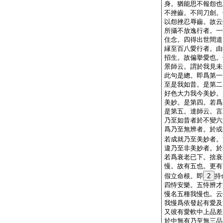
身。猶能思不報怨也
不挫齒。不同刀劍。
以怨挫忍辱齒。故云
所攝不放逸行者。一
住念。四得出世間道
縁至百八愛行者。由
招生。故偏擧愛也。
景師云。謂於我見未
此句是總。即爲第一
至是我如昔。是第二
好色大力我今美妙。
美妙。是第四。若爲
是第五。達師云。言
乃至如昔者於不變六
爲乃至無辨者。於或
若成就乃至美妙者。
違乃至非美妙者。於
若爲衰老已下。捨衰
慢。故有五也。更有
假立命根。即
2
持
四恃安樂。五恃辨才
慢名五種我慢也。云
我慢爲依發起有愛及
又彼有愛軟中上品差
於中無有乃至無三品