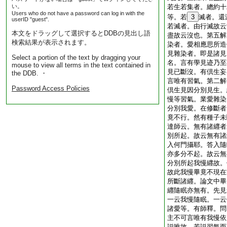
い。
若生若集者。總約十
Users who do not have a password can log in with the
等。若
3
滅者。還
userID "guest".
若滅者。由行滅故云
本文をドラッグして選択するとDDBの見出し語
盡故云沒也。第五解
検索結果が表示されます。
染者。愛相應思所造
見雜染者。即是諸見
Select a portion of the text by dragging your
名。言有學見迹乃至
mouse to view all terms in the text contained in
見已斷沒。有倶生妄
the DDB. ・
言唯有習氣。第二解
Password Access Policies
倶生見因分別見生。
慢等習氣。業愛雜染
分別我愛。在修斷者
竟不行。然有種子未
達師云。無有諸纒者
別所起。故云無有諸
入何門攝耶。答入隨
亦多分不起。故云無
分別所起我慢纒故。
故此我慢畢竟不現在
所斷諸纒。論文中畢
纒隨眠亦無有。先見
一云我慢隨眠。一云
諸愛等。有師釋。問
主不可言唯有我慢依
説唯故。若説習氣而