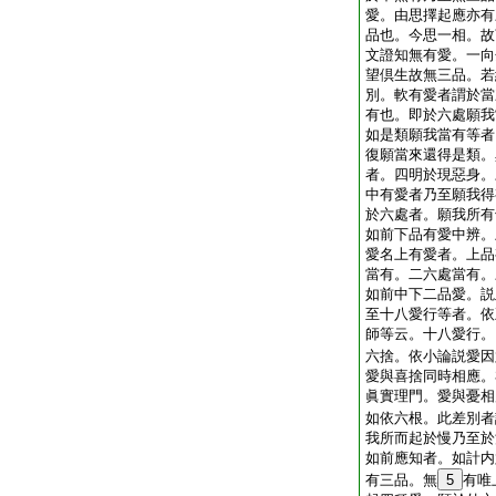
愛。由思擇起應亦有
品也。今思一相。故
文證知無有愛。一向
望倶生故無三品。若
別。軟有愛者謂於當
有也。即於六處願我
如是類願我當有等者
復願當來還得是類。
者。四明於現惡身。
中有愛者乃至願我得
於六處者。願我所有
如前下品有愛中辨。
愛名上有愛者。上品
當有。二六處當有。
如前中下二品愛。説
至十八愛行等者。依
師等云。十八愛行。
六捨。依小論説愛因
愛與喜捨同時相應。
眞實理門。愛與憂相
如依六根。此差別者
我所而起於慢乃至於
如前應知者。如計内
有三品。無
5
有唯