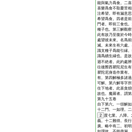
能與氣力爲食。二喜
喜樂爲食不取憂苦相
注希望。即有漏意思
希望爲食。四者是前
門者。即前三食也。
種子也。第三解觀察
此有故乃至復於今時
處望彼未來。名爲前
滅。未來生有六處。
識支種子爲能引縁。
識爲續生縁也。是故
迴不絶者。此約處辨
往後際西瞿陀尼生有
瞿陀尼身造作業有。
有。第四解極多諸過
可解。第六解等字所
住下地者。此喜貪煩
故也。魔羅者。謂第
第九十五卷
自下第六。一頌解如
十二門。一如理。二
2
度七業。八障。
義。十二難得。長行
廣。略中有二。初明
如理故。不能盡漏。