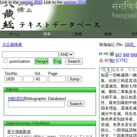
Link to the
version 2015
Link to the
version 2018
明。是名無始有輪也
不觀。故唯四十四智
觀也。過去已生縁老
在今生縁老死。言如
別故。此審因觀也。
復有三智添前爲六。
ホーム
検索
ご挨拶
組織
利
無常性有差別故者。
生。皆是無常。故成
大正蔵検索
瑜伽論記 (No.
1828_
有七智。故有七十七
行相從此無間入諦現
847
848
849
作此行也。第四解流
点:
有
/
無
]
[CITE]
punctuation
Hangul
Eng
者。前七引因也。二
増
1
益集者。引生
TextNo.
Vol.
Page
如是一切略攝爲一總
集。結前三相是其流
此還滅也。翻前七増
INBUDS
滅。翻前二果集故名
法相不違。故云如是
INBUDS
(Bibliographic Database)
性。復有別義初中後
Search
因名増益。還滅名滅
滅分中名減。現在名
無色界差別故等者。
Digital Dictionary of Buddhism
若減。色界名若生若
師云。一因増益謂無
電子佛教辭典
死支。三因果増益謂
パスワードがない場合は「guest」でログインしてくださ