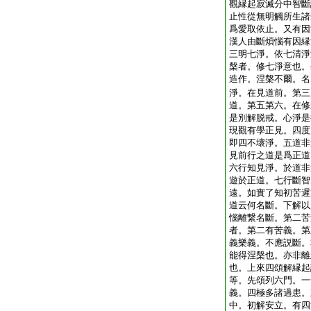
觀縁起寂滅分中智斷
止性從無明觸所生諸
爲愛取依止。又有因
漢人由斷煩惱有因縁
三明七淨。依七清淨
槃者。修七淨意也。
造作。涅槃不爾。名
淨。在見道前。第三
道。第五第六。在修
是別解脱戒。心淨是
現觀有學正見。四度
即四不壞淨。五道非
見前行之道是爲正道
六行知見淨。於道非
遊於正道。七行斷智
遠。如實了知初苦遲
道云何名斷。下解以
惱離繋名斷。第二苦
者。第二有苦義。第
義樂義。不應説斷。
能得涅槃也。亦非離
也。上來四頌解縁起
等。先頌列六門。一
義。四極多諸過患。
中。初解安立。有四