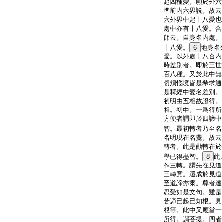
起四種愛。願於外六
準前内六界説。故云
六外界中起十八愛也
處中亦有十八愛。合
師云。自身名内處。
十八愛。
6
地身名
愛。以外處十八合内
時差別者。即於三世
百八種。又於此中無
切煩惱境皆是希求通
是釋經中愛名差別。
初明由五相故證得。
相。初中。一爲得所
方便者謂即於四諦中
智。最初轉者乃至名
名明現在名覺。故云
轉者。此是勸轉在於
學已得盡智。
8
此
作三轉。謂先在見道
三轉竟。還成於見道
至道諦亦爾。尊者達
忍受如是文句。雖是
苦諦已起已知根。見
根等。此中又應當一
所得。謂菩提。四者