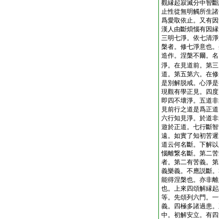
觀縁起寂滅分中智斷
止性從無明觸所生諸
爲愛取依止。又有因
漢人由斷煩惱有因縁
三明七淨。依七清淨
槃者。修七淨意也。
造作。涅槃不爾。名
淨。在見道前。第三
道。第五第六。在修
是別解脱戒。心淨是
現觀有學正見。四度
即四不壞淨。五道非
見前行之道是爲正道
六行知見淨。於道非
遊於正道。七行斷智
遠。如實了知初苦遲
道云何名斷。下解以
惱離繋名斷。第二苦
者。第二有苦義。第
義樂義。不應説斷。
能得涅槃也。亦非離
也。上來四頌解縁起
等。先頌列六門。一
義。四極多諸過患。
中。初解安立。有四