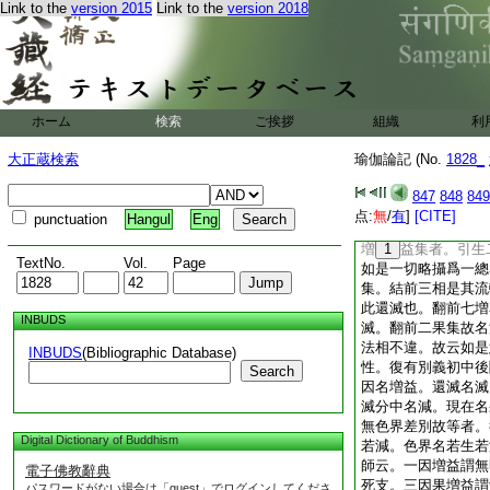
Link to the
version 2015
Link to the
version 2018
明。是名無始有輪也
不觀。故唯四十四智
觀也。過去已生縁老
在今生縁老死。言如
別故。此審因觀也。
復有三智添前爲六。
ホーム
検索
ご挨拶
組織
利
無常性有差別故者。
生。皆是無常。故成
大正蔵検索
瑜伽論記 (No.
1828_
有七智。故有七十七
行相從此無間入諦現
847
848
849
作此行也。第四解流
点:
無
/
有
]
[CITE]
punctuation
Hangul
Eng
者。前七引因也。二
増
1
益集者。引生
TextNo.
Vol.
Page
如是一切略攝爲一總
集。結前三相是其流
此還滅也。翻前七増
INBUDS
滅。翻前二果集故名
法相不違。故云如是
INBUDS
(Bibliographic Database)
性。復有別義初中後
Search
因名増益。還滅名滅
滅分中名減。現在名
無色界差別故等者。
Digital Dictionary of Buddhism
若減。色界名若生若
師云。一因増益謂無
電子佛教辭典
死支。三因果増益謂
パスワードがない場合は「guest」でログインしてくださ