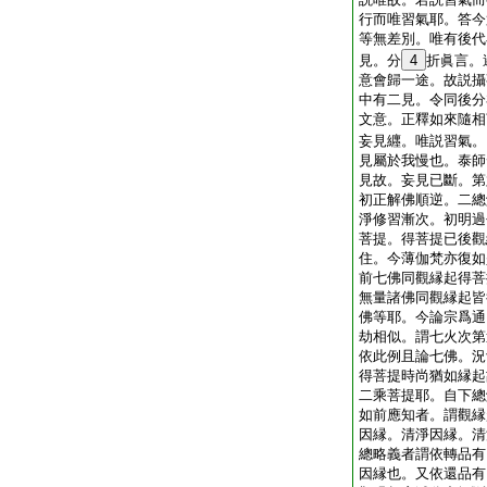
行而唯習氣耶。答今
等無差別。唯有後代
見。分
4
折眞言。
意會歸一途。故説攝
中有二見。令同後分
文意。正釋如來隨相
妄見纒。唯説習氣。
見屬於我慢也。泰師
見故。妄見已斷。第
初正解佛順逆。二總
淨修習漸次。初明過
菩提。得菩提已後觀
住。今薄伽梵亦復如
前七佛同觀縁起得菩
無量諸佛同觀縁起皆
佛等耶。今論宗爲通
劫相似。謂七火次第
依此例且論七佛。況
得菩提時尚猶如縁起
二乘菩提耶。自下總
如前應知者。謂觀縁
因縁。清淨因縁。清
總略義者謂依轉品有
因縁也。又依還品有