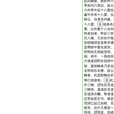
起四種愛。願於外六
準前内六界説。故云
六外界中起十八愛也
處中亦有十八愛。合
師云。自身名内處。
十八愛。
6
地身名
愛。以外處十八合内
時差別者。即於三世
百八種。又於此中無
切煩惱境皆是希求通
是釋經中愛名差別。
初明由五相故證得。
相。初中。一爲得所
方便者謂即於四諦中
智。最初轉者乃至名
名明現在名覺。故云
轉者。此是勸轉在於
學已得盡智。
8
此
作三轉。謂先在見道
三轉竟。還成於見道
至道諦亦爾。尊者達
忍受如是文句。雖是
苦諦已起已知根。見
根等。此中又應當一
所得。謂菩提。四者