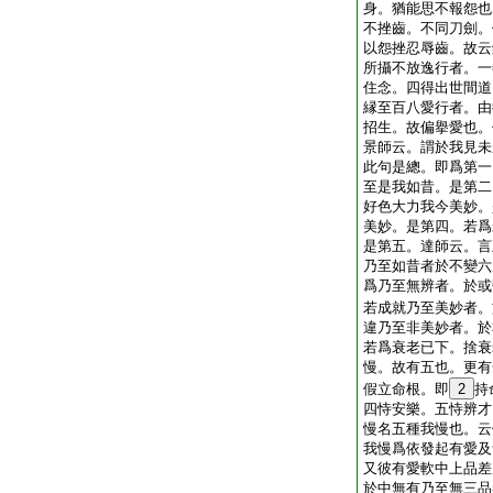
身。猶能思不報怨也
不挫齒。不同刀劍。
以怨挫忍辱齒。故云
所攝不放逸行者。一
住念。四得出世間道
縁至百八愛行者。由
招生。故偏擧愛也。
景師云。謂於我見未
此句是總。即爲第一
至是我如昔。是第二
好色大力我今美妙。
美妙。是第四。若爲
是第五。達師云。言
乃至如昔者於不變六
爲乃至無辨者。於或
若成就乃至美妙者。
違乃至非美妙者。於
若爲衰老已下。捨衰
慢。故有五也。更有
假立命根。即
2
持
四恃安樂。五恃辨才
慢名五種我慢也。云
我慢爲依發起有愛及
又彼有愛軟中上品差
於中無有乃至無三品