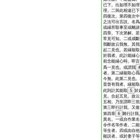
已下。出如理不如理
理。二與此相違已下
四復次。第四復次中
之法可出言説。名爲
或縁所取事至或離諸
四章。下次第解。若
常見可知。二或成斷
我斷故云我無。其我
起二見也。若縁能取
於我者。此計能縁心
前念能縁心時。即言
爲一見也。或謂我
者。第二縁能取心爲
今無。此第二見也。
昔曾有我者。縁能取
此則計其能取
5
於
見。合起五見。故云
五相。乃至謂即三世
第三即行計我。又復
第四章
6
雜行計我
異名。一或自作業名
令作名等作者。二能
等生者。四或由自他
能説者。或於妻子等