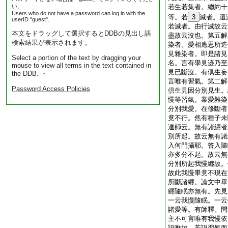
い。
若生若集者。總約十
Users who do not have a password can log in with the
等。若
3
滅者。還
userID "guest".
若滅者。由行滅故云
本文をドラッグして選択するとDDBの見出し語
盡故云沒也。第五解
検索結果が表示されます。
染者。愛相應思所造
見雜染者。即是諸見
Select a portion of the text by dragging your
名。言有學見迹乃至
mouse to view all terms in the text contained in
見已斷沒。有倶生妄
the DDB. ・
言唯有習氣。第二解
Password Access Policies
倶生見因分別見生。
慢等習氣。業愛雜染
分別我愛。在修斷者
竟不行。然有種子未
達師云。無有諸纒者
別所起。故云無有諸
入何門攝耶。答入隨
亦多分不起。故云無
分別所起我慢纒故。
故此我慢畢竟不現在
所斷諸纒。論文中畢
纒隨眠亦無有。先見
一云我慢隨眠。一云
諸愛等。有師釋。問
主不可言唯有我慢依
説唯故。若説習氣而