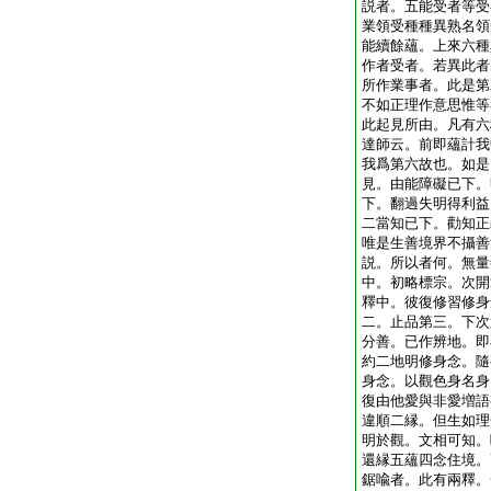
説者。五能受者等受
業領受種種異熟名領
能續餘蘊。上來六種
作者受者。若異此者
所作業事者。此是第
不如正理作意思惟等
此起見所由。凡有六
達師云。前即蘊計我
我爲第六故也。如是
見。由能障礙已下。
下。翻過失明得利益
二當知已下。勸知正
唯是生善境界不攝善
説。所以者何。無量
中。初略標宗。次開
釋中。彼復修習修身
二。止品第三。下次
分善。已作辨地。即
約二地明修身念。隨
身念。以觀色身名身
復由他愛與非愛増語
違順二縁。但生如理
明於觀。文相可知。
還縁五蘊四念住境。
鋸喩者。此有兩釋。