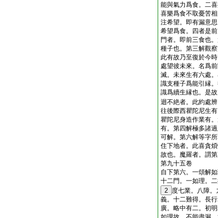
能與氣力爲食。二喜
喜樂爲食不取憂苦相
注希望。即有漏意思
希望爲食。四者是前
門者。即前三食也。
種子也。第三解觀察
此有故乃至復於今時
處望彼未來。名爲前
滅。未來生有六處。
識支種子爲能引縁。
識爲續生縁也。是故
迴不絶者。此約處辨
往後際西瞿陀尼生有
瞿陀尼身造作業有。
有。第四解極多諸過
可解。第六解等字所
住下地者。此喜貪煩
故也。魔羅者。謂第
第九十五卷
自下第六。一頌解如
十二門。一如理。二
2
度七業。八障。
義。十二難得。長行
廣。略中有二。初明
如理故。不能盡漏。