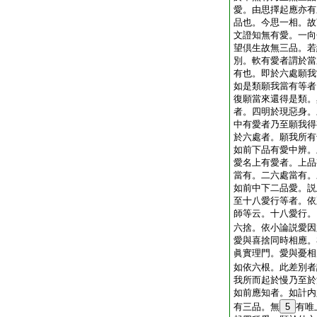
愛。由思擇起應亦有
品也。今思一相。故
文證知無有愛。一向
望倶生故無三品。若
別。軟有愛者謂於當
有也。即於六處願我
如是類願我當有等者
復願當來還得是類。
者。四明於現惡身。
中有愛者乃至願我得
於六處者。願我所有
如前下品有愛中辨。
愛名上有愛者。上品
當有。二六處當有。
如前中下二品愛。説
至十八愛行等者。依
師等云。十八愛行。
六捨。依小論説愛因
愛與喜捨同時相應。
眞實理門。愛與憂相
如依六根。此差別者
我所而起於慢乃至於
如前應知者。如計内
有三品。無
5
有唯