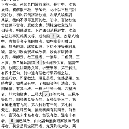
:
下有一頌。列其九門辨前廣説。長行中。次第
:
廣釋。初解欲三種。景師云。此中以三種門訶
:
責於欲。初約四倒訶諸欲過。次擧八喩重訶
:
其欲。後約不淨等重訶其欲。初中。言諸欲無
:
常虚僞不實者。牒經文也。謂於諸欲宣説顛
:
倒等者。明佛説意。下約四倒消釋經文。次擧
:
妄法幻事誑惑愚夫等。成前四
3
例。次擧八喩
:
中。喩枯骨者令無飽故者。如狗囓骨但噉口
:
面。無所飽滿。諸欲似彼。下約不淨等重訶臭
:
穢。諸受用飮食變壞成故者。段食在腹變壞
:
方資。泰師云。欲三種者。一無常。二虚僞。三
:
不實。第二解延請謂
4
徼延施設供養。請謂啓
:
請。欲聞説法斷除貪等。求聖果等。第三解法。
:
有四十五句。於中通有理教行果四種之法。
:
文義巧妙。即是教法。現見是理。無熱是果。無
:
時亦是。如理諸有智。了知四諦等行法寶。第
:
四解僧。有其五段。一釋正行等五句。六堅法
:
者。即六和敬也。二釋大
5
師等六句。三釋序
:
等四句。四釋善見等五句。五釋聖等三句。第
:
五解惠施有九句。第六解厭有三句。第七解
:
梵志。初散釋五句。後總料簡有其兩番。前番
:
中。言現在未來名有者。當現有故。過名非有
:
者。
6
滿已滅故。由此諸句無倒觀察波羅門相
:
等者。初云是爲波羅門者。究竟到彼岸故。蠲