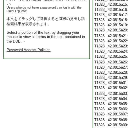
い。
T1828_.42.0815a15
Users who do not have a password can log in with the
T1828_.42.0815a16
userID "guest".
T1828_.42.0815a17
本文をドラッグして選択するとDDBの見出し語
T1828_.42.0815a18
検索結果が表示されます。
T1828_.42.0815a19
T1828_.42.0815a20
Select a portion of the text by dragging your
T1828_.42.0815a21
mouse to view all terms in the text contained in
T1828_.42.0815a22
the DDB. ・
T1828_.42.0815a23
Password Access Policies
T1828_.42.0815a24
T1828_.42.0815a25
T1828_.42.0815a26
T1828_.42.0815a27
T1828_.42.0815a28
T1828_.42.0815a29
T1828_.42.0815b01
T1828_.42.0815b02
T1828_.42.0815b03
T1828_.42.0815b04
T1828_.42.0815b05
T1828_.42.0815b06
T1828_.42.0815b07
T1828_.42.0815b08
T1828_.42.0815b09