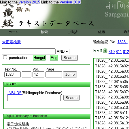
Link to the
version 2015
Link to the
version 2018
T1828_.42.0814c19
T1828_.42.0814c20
T1828_.42.0814c21
T1828_.42.0814c22
T1828_.42.0814c23
T1828_.42.0814c24
ホーム
検索
ご挨拶
組織
利
T1828_.42.0814c25
T1828_.42.0814c26
大正蔵検索
瑜伽論記 (No.
1828_
T1828_.42.0814c27
T1828_.42.0814c28
810
811
812
T1828_.42.0814c29
punctuation
Hangul
Eng
T1828_.42.0815a01
T1828_.42.0815a02
TextNo.
Vol.
Page
T1828_.42.0815a03
T1828_.42.0815a04
T1828_.42.0815a05
INBUDS
T1828_.42.0815a06
T1828_.42.0815a07
INBUDS
(Bibliographic Database)
T1828_.42.0815a08
Search
T1828_.42.0815a09
T1828_.42.0815a10
T1828_.42.0815a11
Digital Dictionary of Buddhism
T1828_.42.0815a12
T1828_.42.0815a13
電子佛教辭典
T1828_.42.0815a14
パスワードがない場合は「guest」でログインしてくださ