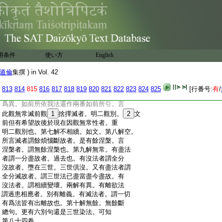
:
有者。牒經文。或是佛法假我。或是外道計
:
有實我。我所當不有等謂約未來世至希求
:
不生故者。於未來自蘊云我何當不有名希
:
求不生。於未來外器世等我所何當不有名
:
希求不生。又復顯示希求依止不生故者。色
:
是希求依止故。於未來所依色蘊之上言我
用条件
使い方
English
:
何當不有。言及希求依彼受不生故者。於未
:
來受蘊上言我所何當不有故言希求不生。
遁倫
集撰 ) in Vol. 42
:
我當不有我所當
11
如有者謂約現在世説者。
:
前云我何。當不有我所何當不有。今不言何
813
814
815
816
817
818
819
820
821
822
823
824
825
[行番号:
有
/
:
直云我當不有我所當不有。但言約現在世
:
爲異。如前所依我法還作兩番如前所引。言
:
此觀無常滅前觀
1
捨擇滅者。明二觀別。
2
文
:
前但有希望故後於現在因觀無常性者。重
:
明二觀別也。第七解不相續。如文。第八解空。
:
所言滅者謂餘煩惱斷故者。是有餘涅槃。言
:
涅槃者。謂無餘涅槃也。第九解無常。有盡法
:
者謂一分盡故者。過去也。有沒法者謂全分
:
沒故者。墮在三世。三世倶沒。又有盡法者謂
:
全分滅故者。謂三世法已盡當盡今盡故。有
:
沒法者。謂相續變壞。兩解有異。有離欲法
:
謂過患相應者。別有離義。有滅法者。謂一切
:
有爲法皆有出離故也。第十解無餘。無餘斷
:
總句。更有六別句還是三世染法。可知
:
第八十四卷