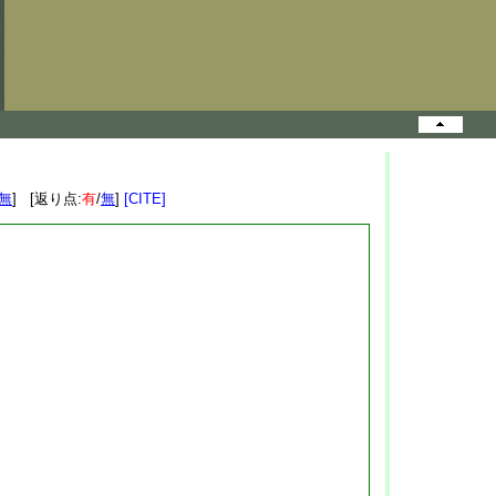
無
] [返り点:
有
/
無
]
[CITE]