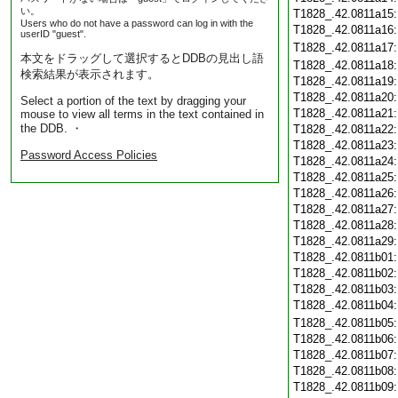
い。
T1828_.42.0811a15
Users who do not have a password can log in with the
T1828_.42.0811a16
userID "guest".
T1828_.42.0811a17
本文をドラッグして選択するとDDBの見出し語
T1828_.42.0811a18
検索結果が表示されます。
T1828_.42.0811a19
T1828_.42.0811a20
Select a portion of the text by dragging your
T1828_.42.0811a21
mouse to view all terms in the text contained in
the DDB. ・
T1828_.42.0811a22
T1828_.42.0811a23
Password Access Policies
T1828_.42.0811a24
T1828_.42.0811a25
T1828_.42.0811a26
T1828_.42.0811a27
T1828_.42.0811a28
T1828_.42.0811a29
T1828_.42.0811b01
T1828_.42.0811b02
T1828_.42.0811b03
T1828_.42.0811b04
T1828_.42.0811b05
T1828_.42.0811b06
T1828_.42.0811b07
T1828_.42.0811b08
T1828_.42.0811b09