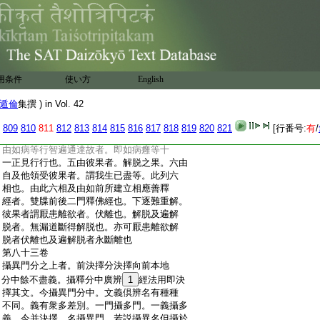
:
不能斷結不得無爲故。自下第五約次第以
:
辨。於次第中先應住比丘尸羅。次應聽受如
:
來正法。是聞慧。應如理作意思惟。是思慧。如
:
是行者乃至漸圓滿故者。前卷説次第有三。
:
一者圓滿次第。二者解釋次第。三者能成次
:
第。此即第一圓滿次第也。能成次第可知。解
用条件
使い方
English
:
釋次第者。謂善教誡聲聞弟子一切應作不應
:
作事故名。大師者。汎擧大師等經文解釋。上
遁倫
集撰 ) in Vol. 42
:
來正解有二段中初廣明七義竟。自下第二
:
略依六相解釋佛經。一遍知事謂蘊界處等。
809
810
811
812
813
814
815
816
817
818
819
820
821
[行番号:
有
/
:
二捨離惡行及諸煩惱惑也。三受學善行。四
:
由如病等行智遍通達故者。即如病癰等十
:
一正見行行也。五由彼果者。解脱之果。六由
:
自及他領受彼果者。謂我生已盡等。此列六
:
相也。由此六相及由如前所建立相應善釋
:
經者。雙牒前後二門釋佛經也。下逐難重解。
:
彼果者謂厭患離欲者。伏離也。解脱及遍解
:
脱者。無漏道斷得解脱也。亦可厭患離欲解
:
脱者伏離也及遍解脱者永斷離也
:
第八十三卷
:
攝異門分之上者。前決擇分決擇向前本地
:
分中餘不盡義。攝釋分中廣辨
1
經法用即決
:
擇其文。今攝異門分中。文義倶辨名有種種
:
不同。義有衆多差別。一門攝多門。一義攝多
:
義。今并決擇。名攝異門。若説攝異名但攝於