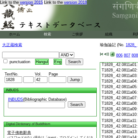
Link to the
version 2015
Link to the
version 2018
T1828_.42.0810c19
T1828_.42.0810c20
T1828_.42.0810c21
T1828_.42.0810c22
T1828_.42.0810c23
T1828_.42.0810c24
ホーム
検索
ご挨拶
組織
利
T1828_.42.0810c25
T1828_.42.0810c26
大正蔵検索
瑜伽論記 (No.
1828_
T1828_.42.0810c27
T1828_.42.0810c28
806
807
808
T1828_.42.0810c29
punctuation
Hangul
Eng
T1828_.42.0811a01
T1828_.42.0811a02
TextNo.
Vol.
Page
T1828_.42.0811a03
T1828_.42.0811a04
T1828_.42.0811a05
INBUDS
T1828_.42.0811a06
T1828_.42.0811a07
INBUDS
(Bibliographic Database)
T1828_.42.0811a08
Search
T1828_.42.0811a09
T1828_.42.0811a10
T1828_.42.0811a11
Digital Dictionary of Buddhism
T1828_.42.0811a12
T1828_.42.0811a13
電子佛教辭典
T1828_.42.0811a14
パスワードがない場合は「guest」でログインしてくださ