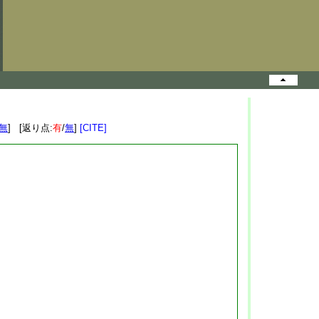
無
] [返り点:
有
/
無
]
[CITE]