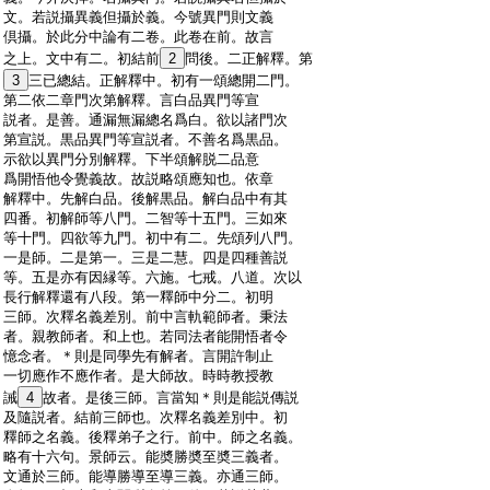
:
文。若説攝異義但攝於義。今號異門則文義
:
倶攝。於此分中論有二卷。此卷在前。故言
:
之上。文中有二。初結前
2
問後。二正解釋。第
:
3
三已總結。正解釋中。初有一頌總開二門。
:
第二依二章門次第解釋。言白品異門等宣
:
説者。是善。通漏無漏總名爲白。欲以諸門次
:
第宣説。黒品異門等宣説者。不善名爲黒品。
:
示欲以異門分別解釋。下半頌解脱二品意
:
爲開悟他令覺義故。故説略頌應知也。依章
:
解釋中。先解白品。後解黒品。解白品中有其
:
四番。初解師等八門。二智等十五門。三如來
:
等十門。四欲等九門。初中有二。先頌列八門。
:
一是師。二是第一。三是二慧。四是四種善説
:
等。五是亦有因縁等。六施。七戒。八道。次以
:
長行解釋還有八段。第一釋師中分二。初明
:
三師。次釋名義差別。前中言軌範師者。秉法
:
者。親教師者。和上也。若同法者能開悟者令
:
憶念者。＊則是同學先有解者。言開許制止
:
一切應作不應作者。是大師故。時時教授教
:
誡
4
故者。是後三師。言當知＊則是能説傳説
:
及隨説者。結前三師也。次釋名義差別中。初
:
釋師之名義。後釋弟子之行。前中。師之名義。
:
略有十六句。景師云。能奬勝奬至奬三義者。
:
文通於三師。能導勝導至導三義。亦通三師。