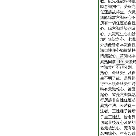
教。以先在欲界時數
時意識獨生。受報之
任運起故得生。六識
無餘縁故六識報心不
所有一切任運起自性
心。除六識善染汚及
心。六識報生心由餘
加行無記之心。七識
外所餘皆名本識自性
識自性住心猶故隨轉
四無記心。當知此本
異熟同前
10
未欲
本識常行不須分別。
熟心。命終受生及自
生不明了故。是異熟
行中不説命終受生時
時有意識報心。從受
起心。皆是六識異熟
行所起非自性任運起
異熟生法。云若從一
法者。三性種子從所
子生三性法。皆名異
切處最後沒心及隨初
名最後沒心。死有沒
名初續心。生有起續