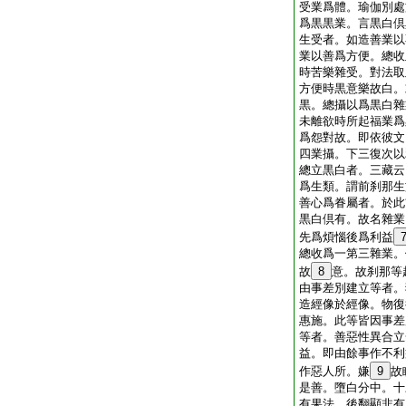
受業爲體。瑜伽別處
爲黒黒業。言黒白倶
生受者。如造善業以
業以善爲方便。總收
時苦樂雜受。對法取
方便時黒意樂故白。
黒。總攝以爲黒白雜
未離欲時所起福業爲
爲怨對故。即依彼文
四業攝。下三復次以
總立黒白者。三藏云
爲生類。謂前刹那生
善心爲眷屬者。於此
黒白倶有。故名雜業
先爲煩惱後爲利益
總收爲一第三雜業。
故
8
意。故刹那等
由事差別建立等者。
造經像於經像。物復
惠施。此等皆因事差
等者。善惡性異合立
益。即由餘事作不利
作惡人所。嫌
9
故
是善。墮白分中。十
有果法。後翻顯非有