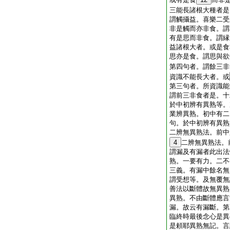
三能長諸根大種者是
謂觸攝益。喜樂二受
非是觸而亦非食。謂
有是思而非食。謂縁
益諸根大者。或是食
思亦是食。謂思與欲
第四句者。謂餘三非
資識不能長大者。或
第三句者。所資識能
謂前三非食者是。十
於中初辨有異熟等。
業辨異熟。初中有二
句。於中初辨有異熟
二辨無異熟法。前中
4
二辨無異熟法。
謂漏及有漏者此出法
熟。一要有力。二不
三義。有漏中餘名無
謂受想等。及無覆無
善法以斷體故無異熟
異熟。不由斷體應言
漏。故云有漏斷。第
臨終時最後念心是異
是頼耶異熟無記。言