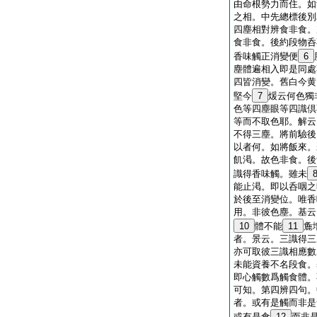
由命根勢力而住。如
之相。中先總標後別
四塵相對辨食非食。
食非食。後約段物呑
香味觸正消變便
6
塵體遍相入即是同處
四皆消變。舊白今黄
堅今
7
煖云何色獨
色等四塵眼等四識倶
等而不取色耶。解云
不得三塵。將前驗後
以者何。如將飯來。
飢渇。故色非食。後
識得香味觸。雖未
能止渇。即以呑咽之
於後至消變位。唯香
用。非彼色塵。基云
10
體不能
11
麁
者。景云。三識得三
亦可取彼三識相應數
未能資養不名段食。
即心觸數爲觸食體。
可知。第四辨四句。
者。或有是觸而非是
或有是食
12
而非