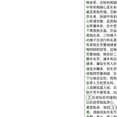
唯捨受。言除初相續
中有初相續心及生有
處是異熟所攝。言餘
所生者。除彼中有初
心即通苦樂。是異熟
去即屬本有。於中更
下釋異熟生義。言如
異熟生者。三性種子
此種子生現行時名異
有異熟生苦憂相續者
唯阿頼耶捨受。從無
苦憂相續。唯前於二
憂亦名苦。據本有説
續者。據從生有入於
迦至亦爾者。初生苦
捨無間苦憂相續。言
下出無決定想。異熟
欲界人天初受生時。
入喜樂或還入捨。言
熟不苦不樂受者。此
2
生當知至所攝受
以此捨受能益身心。
愛異熟者。第四
3
應。感報現前亦名可
喜樂。泰云。第二相