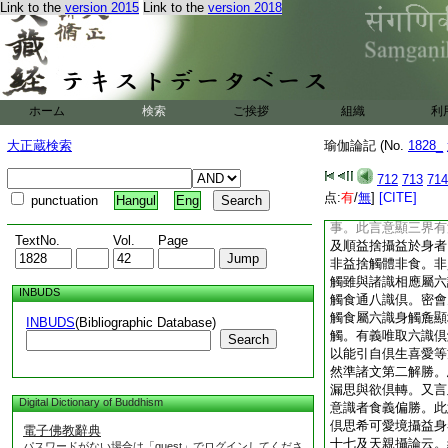
Link to the
version 2015
Link to the
version 2018
立諸聖諦相。廣即無
示五取蘊苦者。八苦
死。乃至五取蘊苦行
二壞苦。後一行苦最
法。於中分四。初辨
三辨段食之相。四辨
ホーム
検索
ご挨拶
組織
利
標列。二約趣辨有無
當言香味觸處所攝。
大正蔵検索
瑜伽論記 (No.
1828_
味觸三。此言意顯唯
壞時有資養者説名爲
712
713
714
四云。諸有漏觸能與
点:
有
/
無
]
[CITE]
punctuation
Hangul
Eng
有漏纔取境時攝受喜
事。此言意顯三界有
TextNo.
Vol.
Page
及順益捨攝益於身者
非益捨觸體非食。非
觸雖與諸識相應屬六
INBUDS
觸食通八識倶。密會
觸食屬六識身觸麁顯
INBUDS
(Bibliographic Database)
觸。有義唯取六識倶
Search
以能引自倶生喜愛等
然準諸文第二解勝。
漏思與欲倶轉。又言
Digital Dictionary of Buddhism
意識者食義偏勝。此
倶思希可愛境攝益身
電子佛教辭典
十七及天親攝論云。
パスワードがない場合は「guest」でログインしてくださ