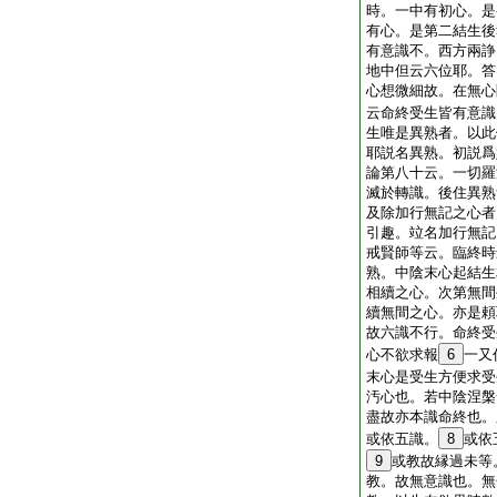
時。一中有初心。是
有心。是第二結生後
有意識不。西方兩諍
地中但云六位耶。答
心想微細故。在無心
云命終受生皆有意識
生唯是異熟者。以此
耶説名異熟。初説爲
論第八十云。一切羅
滅於轉識。後住異熟
及除加行無記之心者
引趣。竝名加行無記
戒賢師等云。臨終時
熟。中陰末心起結生
相續之心。次第無間
續無間之心。亦是頼
故六識不行。命終受
心不欲求報
6
一又
末心是受生方便求受
汚心也。若中陰涅槃
盡故亦本識命終也。
或依五識。
8
或依
9
或教故縁過未等
教。故無意識也。無