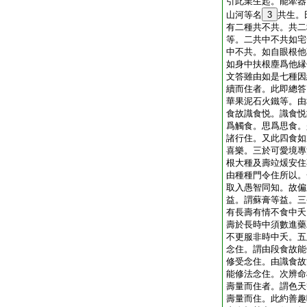
引此業生起。能牽器
山河等名
3
共生。
有二種共不共。共二
等。二共中不共如宅
中不共。如自眼根他
如身中扶根塵爲他縁
文答雖由如是七種因
續而住者。此即總答
華果泥石火鐵等。由
食故識食悦。識食悦
爲觸食。思爲思食。
諸行住。又此四食如
喜樂。三於可愛境專
根大種及壽竝煖安住
由種種門令住所以。
取入愚智同知。故偏
益。謂蘇膏等益。三
有長壽有情不食中夭
壽於長時中須數進藥
不更服非時中夭。五
念住。謂由段食故能
修受念住。由識食故
能修法念住。次辨命
壽量而住者。謂色天
壽量而住。此約善趣