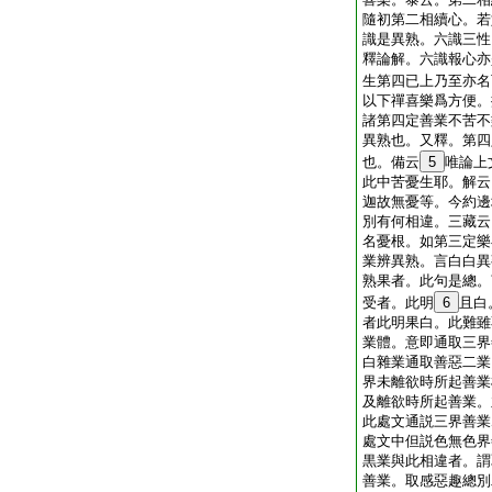
隨初第二相續心。若
識是異熟。六識三性
釋論解。六識報心亦
生第四已上乃至亦名
以下禪喜樂爲方便。
諸第四定善業不苦不
異熟也。又釋。第四
也。備云
5
唯論上
此中苦憂生耶。解云
迦故無憂等。今約邊
別有何相違。三藏云
名憂根。如第三定樂
業辨異熟。言白白異
熟果者。此句是總。
受者。此明
6
且白
者此明果白。此難雖
業體。意即通取三界
白雜業通取善惡二業
界未離欲時所起善業
及離欲時所起善業。
此處文通説三界善業
處文中但説色無色界
黒業與此相違者。謂
善業。取感惡趣總別