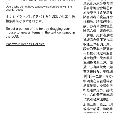
い。
爲思食意思於境希望
Users who do not have a password can log in with the
若在意地能會境思名
userID "guest".
所愛境專注希望爲食
本文をドラッグして選択するとDDBの見出し語
諸有漏者希境益身皆
検索結果が表示されます。
行相故。諸處但説倶
故。亦有希望現境思
Select a portion of the text by dragging your
唯第六倶。諸處但説
mouse to view all terms in the text contained in
二解勝。識食者成唯
the DDB. ・
通諸識自體而第八識
Password Access Policies
取通三界有漏八識。
段食乃至非大那落者
一野獨小地獄有麁食
據大地獄中受苦極故
麁細麁者遍五趣。如
落中亦有細段食。如
有微細段食。謂微細
第
1
一二辨＊癈立
中四由心自在通等者
感壽業勢力令増命得
即是邊際定力。延彼
住。六由善不善無記
作意引發六識數起不
所感五塵。基云。謂
或感一劫等。造此業