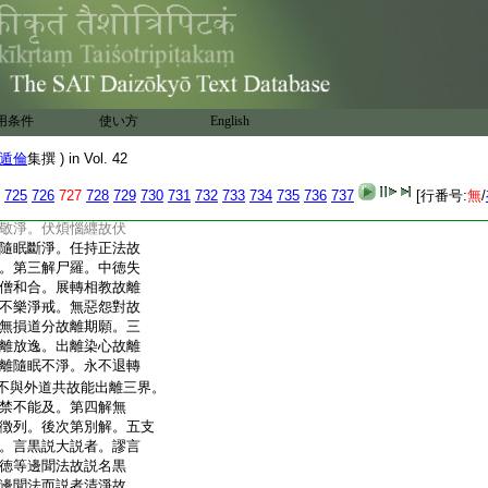
名爲出罪。第二解制立。
者。諸佛制戒有深所以。
得沙門果。三攝受清
清淨者不招議謗。五内
具分清淨者性戒遮戒
。復有差別下復有十種
用条件
使い方
English
因縁如來制立學處。故有
受五欲果時離過分欲
遁倫
集撰 ) in Vol. 42
苦行邊故攝受清淨。具
中離惡故名外清淨。離
725
726
727
728
729
730
731
732
733
734
735
736
737
[行番号:
無
/
内道法共住故具分離。
敬淨。伏煩惱纒故伏
隨眠斷淨。任持正法故
。第三解尸羅。中徳失
僧和合。展轉相教故離
不樂淨戒。無惡怨對故
無損道分故離期願。三
離放逸。出離染心故離
離隨眠不淨。永不退轉
不與外道共故能出離三界。
禁不能及。第四解無
徴列。後次第別解。五支
。言黒説大説者。謬言
徳等邊聞法故説名黒
邊聞法而説者清淨故