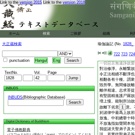
Link to the
version 2015
Link to the
version 2018
惡業種子不増長。故
中景云。一道理清淨
二果清淨者依戒修行
淨者攝受行人。四外
清淨者調伏諸根。六
皆悉具足。後四可解
ホーム
検索
ご挨拶
組織
利
清淨如文。泰云。有
因縁是初道理清淨。
大正蔵検索
瑜伽論記 (No.
1828_
樂邊故是果清淨。離
身口業勝行。於外事
722
723
724
邪命故内命淨也。同
punctuation
Hangul
Eng
一切惡言無違諍故愛
對治修淨。永離繋故
TextNo.
Vol.
Page
令正法相續不斷淨也
相翻各有十種。謂衆
毀所學。無間修故離
INBUDS
離伴相違。志求菩提
有堅固精進護尸羅故
INBUDS
(Bibliographic Database)
増上慢。能制所治故
Search
故離下劣意
1
意。
於諸律中最爲上故邪
放逸。中初總擧十時
Digital Dictionary of Buddhism
不放逸指如聲聞本地
我從諸天聖弟子及大
電子佛教辭典
説。若實從聖弟子等
パスワードがない場合は「guest」でログインしてくださ