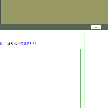
有
] [返り点:
有
/
無
]
[CITE]