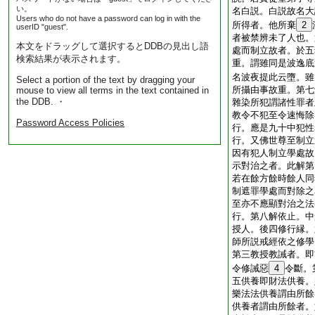
い。
名白説。白説故名大
Users who do not have a password can log in with the
所得者。他所棄
2
userID "guest".
者被禁辨未了人也。
本文をドラッグして選択するとDDBの見出し語
處而制立故者。於五
検索結果が表示されます。
重。謂雖同是波逸底
名波夜提此云墮。雖
Select a portion of the text by dragging your
所攝由事故重。第七
mouse to view all terms in the text contained in
the DDB. ・
雜染所犯謂諸性罪者
教令不犯至令速悔除
Password Access Policies
行。應是九十中犯性
行。又佛世尊至制立
因有犯人制立學處故
示對治之者。此解第
若在餘方餘時餘人同
制遮罪學處而對除之
至亦不應顯對治之法
行。第八解依止。中
授人。後四修行縁。
師所説戒經依之修學
第三教授教誡者。即
令修誡惡
4
令斷。
五供養即財法供養。
樂法法供養謂由所餘
供養者謂由所餘者。