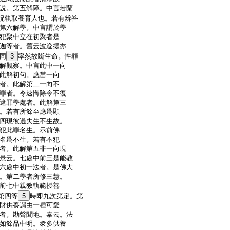
説。第五解障。中言若蘭
況執取養育人也。若有辨答
第六解學。中言謂於學
犯聚中立在初聚者是
迦等者。舊云波逸提亦
同
3
率然故斷生命。性罪
解觀察。中言此中一向
此解初句。應當一向
者。此解第二一向不
罪者。令速悔除令不復
遮罪學處者。此解第三
。若有所餘至應爲顯
四現彼過失生不生故。
犯此罪名生。示前佛
名爲不生。若有不犯
者。此解第五非一向現
景云。七處中前三是能教
六處中初一法者。是佛大
。第二學者所修三慧。
前七中親教軌範授善
第四等
5
時即九次第定。第
財供養謂由一種可愛
者。勘聲聞地。泰云。法
如餘品中明。衆多供養