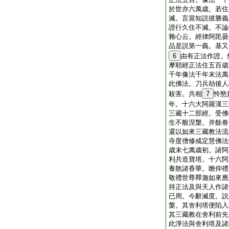
於世亦六萬歳。若住
滅。言當知説彼勝義
證行久住不滅。不論
雜心云。經律阿毘曇
品是説第一義。基又
6
由有正法作證。
摩耶經正法住五百歳
千年像法千年末法萬
此佛法。刀兵劫後人
殺害。共相
7
怜愍
年。十六大阿羅漢三
三藏十二部經。受佛
生不般涅槃。并餘眷
還以如來三藏教法流
寺度僧修戒定慧佛法
歳末七萬歳初。諸阿
利共造寶塔。十六阿
養散諸香華。瞻仰禮
敬禮世尊釋迦如來應
持正法及與天人作諸
已周。今辭滅度。説
槃。其舍利塔便陷入
其三藏教在舍利前先
此淨法與舍利塔及諸