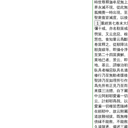
時世尊釋迦牟尼無上
界永滅不現。從此無
胝獨覺一時出現。至
聖衆復皆滅度。以後
1
重經第七卷末大
彌十戒。亦名勒策戒
勞策。又云息惡。根
慧也。食知量云爲斷
卷當釋之。從順障法
順貪瞋等。即攝令淨
至第二十四當廣解。
業地已者。景云。即
地。基云。謂修治初
臥具者極惡臥具名邊
修行乃至無動者牒後
聖諦乃至如理所引作
爲先所有正見乃至而
來牒三法體。自下屬
中云阿頼耶愛遍一切
云。計頼耶爲我。以
愛遍一切種皆悉隨縛
在頼耶中。故云附屬
道故難傾拔。既無種
傍縁不能救。不能救
久遠隨逐。備述三藏