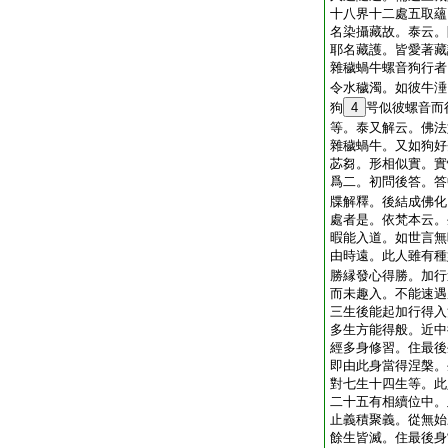
十八界十二處五取蘊
名染攝藏故。泰云。
耶名藏護。皆愛著藏
雜穢蝸牛螺音狗行者
令水穢濁。如彼牛涶
狗
4
咢似彼螺音而
等。泰又解云。佛法
雜穢蝸牛。又如狗好
苾芻。形相似實。實
爲二。初問後答。答
牒解釋。後結成佛化
處者是。依梵本云。
暇能入道。如世言無
由時遠。此人雖有種
勝縁發心得勝。加行
而未趣入。不能速遇
三生後能起加行得入
多生方能得般。近中
經多身修習。住最後
即由此身當得涅槃。
對七生十四生等。此
二十五有相續位中。
止義積聚義。從無始
餘生皆滅。住最後身