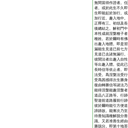
無間當得作證者。住
者。或於此生不久即
生即能起於加行。或
加行近。趣入地中。
正釋有三。初頌及長
後總結之。解初門中
本性成就涅槃種子者
種姓。若於爾時有佛
出趣入地體。即是習
漏能生見道已前七方
見道已去諸無漏行。
彼聞法者出趣入自性
等出趣入體。從此已
長時信等依止者。即
法受。爲涅槃法受行
受爲因感得次生勝身
復由轉勝信等諸法乃
能得涅槃能趣涅槃者
道品八正路等。行跡
聖遊前道路履前行跡
彼於爾時能引方便道
諦跡故。能漸次乃至
待善知識種解脱分善
識。又若准善生經由
勝脱分。即第十地菩