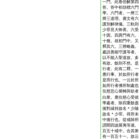
一門。此卷但解第四
答。答中初頌標六門
學。六門者。一辨三
辨三道理。廣文有六
護別解律儀。三軌則
少罪見大怖畏。六受
十因。四異門有六。
十種。就初門中。又
釋其六。三辨略義。
處説善能守護等者。
以不能入聖道故。多
有故。餘則不然。是
行者。此有二釋。一
應行事。於如所行者
是而行也。一云於所
如所行者佛所制處也
住慈悲心展轉與欲者
白衆。應住慈心受彼
學處者。除四重餘盡
後對縁持故名＊少隨
故名＊少罪。得所未
中後行也。從戒師所
謂聞四波羅夷等過。
百五十戒中。合其衆
有一百五十一。故云