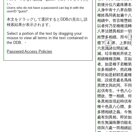
い。
前後分位六處殊勝名
Users who do not have a password can log in with the
人身中有十八界自類
userID "guest".
種姓爲同眞如遍十八
本文をドラッグして選択するとDDBの見出し語
相續中。答言唯墮頼
検索結果が表示されます。
以者何乃至種種流轉
八界法體異相於一切
Select a portion of the text by dragging your
姓墮多相續。而今
mouse to view all terms in the text contained in
the DDB. ・
塵下
4
界。上界則
六意識諸位間起滅。
Password Access Policies
滅。竝非種姓所依之
相續種種流轉。言如
者。如是種子若離第
在多相續中。然此種
即於如是頼耶意處種
能。説彼意處名爲殊
異體文與此同。不同
起倶有生。十色八心
體故。墮一相續。何
各異相並現起時倶有
種十色及八心體。多
多體相續之義。今無
處有別異相。即於如
有生無漏殊勝功能名
得與六處一而相續起