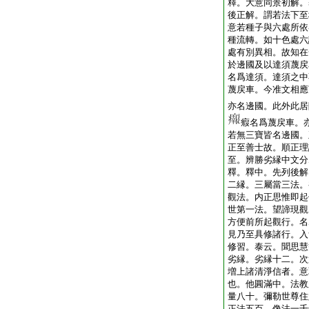
釋。大意同景初解。
後正解。謂若法下至
意若種子與六處所依
種流轉。如十色處六
處有別異相。故知在
於邊國及以達須蔑戻
名爲達須。達須之中
蔑戻車。今准文相應
亦名邊國。此外此居
瘕名爲蔑戻車。
若無三寶皆名邊國。
正至善士故。順正理
至。辨勝劣縁中文分
釋。釋中。先列後解
二縁。三屬當三法。
觀法。内正思惟即起
世第一法。望諦現觀
方便前所起觀行。名
見乃至具修諸行。入
修習。泰云。聞思慧
劣縁。劣縁十二。次
増上諸清淨信者。意
也。他圓滿中。法教
量八十。彌勒世尊住
正法五百。像法一千