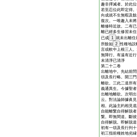
趣非擇滅者。於此位
若至忍位此即定得。
向成就不生無暇及餘
復次。一唯趣入未將
離修時近故。二有已
離已經多生修習未住
已成
1
就未出離住
所餘如
2
性種地説
言或軟中上根三人。
無障行。有遠有近行
未清淨已清淨
第二十二卷
出離地中。先結前問
頌及長行略。開三門
離欲。三此二道所有
義通異生。今據聖者
出離地離欲。次明出
云。對法論師據眞見
相。此論主約相見道
自能離繋自得解脱者
繋。即無間道。斷彼
自得解脱。即解脱道
初有一頌及長行列十
初三指前種姓地劣縁