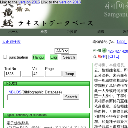
Link to the
version 2015
Link to the
version 2018
細等者。景云。種姓
未増。微隱名細。但
已與果時。已習成果
雖舊種。増長已去即
習種。今種姓地意明
種也。又性種姓有二
ホーム
検索
ご挨拶
組織
利
生見道前七方便行。
去無漏。習種姓時亦
大正蔵検索
瑜伽論記 (No.
1828_
漏種子遇縁引發増長
習種生起見道已去無
426
427
428
種。備云。法爾種子
点:
無
/
有
]
[CITE]
punctuation
Hangul
Eng
現行所熏長。以未習
行却熏。本種増長。
TextNo.
Vol.
Page
云。性種姓名細。即
五分法身。未有而有
墮一相續墮多相續等
INBUDS
聲聞種姓爲始終恒在
此一人身或時同在彼
INBUDS
(Bibliographic Database)
墮一人身中。下釋中
Search
異相倶有而轉乃至種
依身處定。若彼種姓
時而轉。可便得言或
Digital Dictionary of Buddhism
別體故不得有此身種
釋。如是種子非於六
電子佛教辭典
種子非異六處有別異
パスワードがない場合は「guest」でログインしてくださ