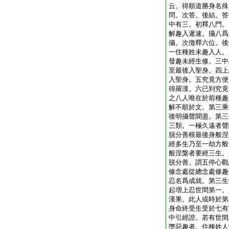
云。得順道勝身名殊
問。次答。後結。答
中有三。初釋八門。
解趣入遲速。攝八爲
攝。次徴釋六位。後
一住種姓未趣入人。
發趣未經生修。三中
至最後入聖身。四上
入聖身。五究竟方便
得羅漢。六已到究竟
之八人唯在於前種趣
解不順於文。第三乘
後明攝聲聞盡。第三
三類。一極久遠者聲
脱分善根最後身般涅
經多生乃至一劫方般
般涅槃者要經三生。
脱分善。謂五停心觀
修念處從總念處修趣
忍名爲成就。第三生
起増上忍世間第一。
漢果。此人或時於第
身命終受生受於七有
中引經證。若有世間
墮惡趣者。住種姓人