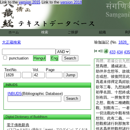
Link to the
version 2015
Link to the
version 2018
釋遁倫集撰
論本卷第二十五
於世出世二道資糧有
善友性。於中初廣次
善友具足八支。後明
中。初列八支。後次
ホーム
検索
ご挨拶
組織
利
持。通語業意業。言
尋思見善通
8
利。
大正蔵検索
瑜伽論記 (No.
1828_
七。初證二十想。案
無常想乃至不淨想是
433
434
435
察空想是名九想。如
punctuation
Hangul
Eng
爲體。若遠公云九想
慧爲體。通縁諸法。
TextNo.
Vol.
Page
助伴并念想等。故彼
念或想。彼復問言此
爲遮未得禪定爲婬欲
INBUDS
欲等三毒。九想如縛
初學名因。十想終成
INBUDS
(Bibliographic Database)
別有四。一辨無常苦
Search
之想。觀有二種總觀
觀。別觀有二。一者
一切法觀此中觀有情
Digital Dictionary of Buddhism
想別。此有二義。一
想觀察諸行刹那無常
電子佛教辭典
何名爲死想觀想諸行
パスワードがない場合は「guest」でログインしてくださ