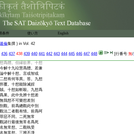
十四法中自下第九解
略後結。廣中又二。初明
由具八支成五善作。前
第解。解具多聞中。能善受
用条件
使い方
English
善通利者。語業自在。意善
明意業自在。解所證中有
遁倫
集撰 ) in Vol. 42
智度論有十想及九想。從
名十想。從青瘀想至觀
436
437
438
439
440
441
442
443
444
445
446
447
448
[行番号:
無
/
是合有十九想。以何法
想爲體。但縁欲界。十想
今解十九竝慧爲體。若兼
論中解十想。言或智或
二想有何等異。答。九想
所覆。十想能除滅婬
賊。十想如斬殺。九想爲
爲果。此中先辨十想差
無我想不可樂想差別
別觀。前爲總觀此中別
觀法二者觀有情。前爲呵
罪惡不同。二死無常
觀諸行最後無常名爲死
名無常想。二觀執受
名無常想。三辨不淨