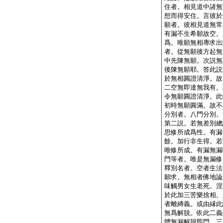
住者。相見道中諸無
想而得安住。言彼於
願者。彼相見道無常
有漏不生希願故空。
爲。唯願無相專求出
者。從無願後方起無
中先陳無願。次説無
後陳無願耶。答此説
於無相圓證清淨。故
二空無即達無我有。
令無願圓證清淨。此
初時無願圓滿。故不
分別者。八門分別。
第二説。若無差別總
思修所成爲性。有漏
餘。加行非生得。若
唯修所成。有漏無漏
門等者。唯是無漏修
釋別名者。空者生法
願求。無相者佛地論
味觸男女生老死。涅
於此加三苦樂捨相。
者離縛義。或由縁此
無爲解脱。依此二義
體無漏解脱即門。三