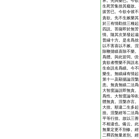
界。先與樂已。今欲
生死苦集捨其癡故。
拔苦已。今欲令彼不
貪欲。先不生嫉樂其
於三有情勸捨三種起
四説。菩薩即於無苦
情。隨其次第發起遠
普縁十方。是名爲捨
以不害喜以不嫉。涅
除鞭撻瞋喜除不樂。
爲體。與此皆同。倶
貪欲者慳樂不與説名
生命説名爲瞋。今不
樂生。無瞋縁有情起
第十一及顯揚論涅槃
恚。無貪無瞋二法爲
大智度論説即無貪。
爲性。大智度論等依
體無貪。涅槃亦言。
大捨。順違二生多起
捨。涅槃經等二法爲
平等行捨。故以三善
不相違也。備云。此
無量定更不別修。經
二釋四無量差別。經