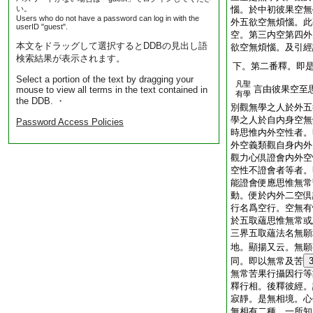
い。
惱。於中初彼果空無
Users who do not have a password can log in with the
外五欲空無煩惱。此
userID "guest".
空。第三内空第四外
本文をドラッグして選択するとDDBの見出し語
欲空無煩惱。及引經
検索結果が表示されます。
下。第二番釋。即
Select a portion of the text by dragging your
凡聖
言由彼果空至
mouse to view all terms in the text contained in
有學
the DDB. ・
別觀無學之人於外五
學之人於自内身空無
Password Access Policies
時思惟内外空性者。
外空義類觀自身内外
觀力心倶證會内外空
空性不證會者等者。
能證會便應思惟無常
動。便於内外二空倶
行名爲空行。空無有
於五取蘊思惟無常或
三界五取蘊法名無願
地。顯揚又云。無願
同。即以無常及苦
無常苦果行攝因行等
釋行相。後釋彼經。
寂靜。是無相境。心
無相有二種。一所知