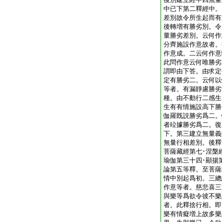
中已下第二釋經中。
差別故令所生起而有
後轉増有勝劣別。令
量勝劣差別。云何作
分齊施設作意故者。
作意成。二云何作意
此問作意云何唯勝劣
謂即由下答。由求定
定有勝劣二。云何以
等者。有漏靜慮勝劣
種。由不動行二感生
生有有情施設高下勝
伽羅既説勝劣爲二。
者竝據勝劣爲二。復
下。第三建立無量義
無量行相差別。後釋
菩薩藏經第七･涅槃
瑜伽第三十四･顯揚
論第五等釋。至菩薩
情中別起爲初。三總
作意等者。慈悲喜三
與樂等爲欲令彼不樂
者。此釋捨行相。即
樂有情癡増上故多樂