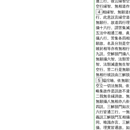
通三行。彼云縁智空
空行縁智。無相道作
4
相縁智。無願道
行。此意説言縁空道
無願行。故道四行理
攝十六行。謂苦集滅
五法中相通三種。眞
攝八行。苦集各四相
願故。名及分別是空
雖於相等亦有無相行
九説。空解脱門攝八
無願攝六智。法類苦
智。法類滅盡無生智
空行。苦二行是無願
無相行彼説由三解脱
5
嗢拕喃。依無願
空立一切法無我。依
略集故作是説故不違
二我無非縁諦故。無
無願攝八無相亦八依
四説。三解脱門如次
六行皆通三行。一無
義説三解脱門互相攝
同。唯識亦言。三解
攝。理實皆通故。如