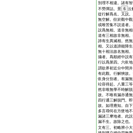
別理不相違。諸有智
不勞彈詰。景
6
云
從行解爲名。又説。
無空解。但於觀中觀
或唯苦集不説道者。
説爲無相。道非無相
道有三相故非無相。
諦有生異滅相。然無
相。又以道諦能障生
無十相法故名無相。
攝者。爲順經中説有
行以爲第四。六依地
謂欲界初近分中間并
有此觀。行解狹故。
依身分別者。有漏無
竝容得起。八重三等
然非唯無學不時解脱
故。不唯有漏亦通無
四行通三解脱門。即
故。如理應知。自下
多言尋伺在方便地不
漏諸三摩地者。此説
漏不生。故除之也。
文有三。初略辨小大
後別建立經中四無量