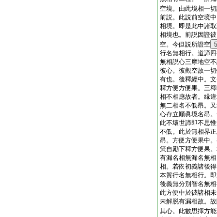
空境。由此境相一切
前説。此説前空境中
相境。即是此中諸取
相境也。前説因證彼
空。今但説所證空
行名無相行。道諦四
無相説心三摩地空不
彼心。彼觀空故一切
有也。後釋經中。文
釋方便方便果。三釋
相不相應故者。縁違
無二相名不低昂。又
心存立順眞境名昂。
此不壞世諦即不思惟
不低。此於無相界正
昂。方便方便果中。
策自勵下釋方便果。
有漏名相無漏名無相
相。若依初義諸後得
本質行名無相行。即
後義無分別智名無相
此方便中於彼諸相未
未解脱有漏相故。故
其心。此數思擇方能