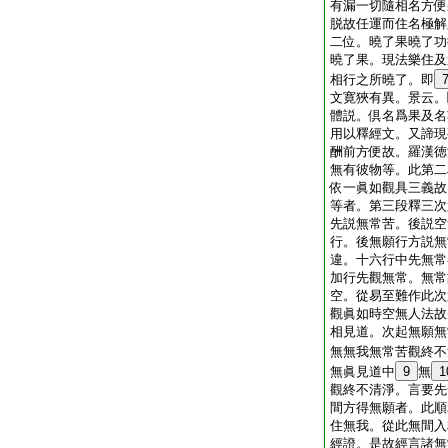
有漏一切隨相名方便
脱故任運而住名極解
二位。曉了果曉了功
曉了果。現法樂住及
相行之所曉了。即
文寛狹有異。景云。
體説。倶名爲果及名
用以釋經文。又諦現
酬前方便故。羅漢徳
無有彼物等。此第二
依一眞如觀具三義故
等者。第三段釋三次
先説無常苦。後説空
行。後無願行方説無
違。十六行中先無常
加行先觀無常。無常
空。從易至難作此次
觀眞如時空無人法故
相見道。次起無願無
無無我無常苦觀終不
無眞見道中
9
無
1
觀終不清淨。言要先
間方得無願者。此順
住無我。從此無間入
經證。是故經言諸無