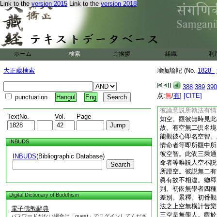
Link to the
version 2015
Link to the
version 2018
有十一。下解十門。
摩地中文分爲三。初
次明三摩地行別境同
難。初之一門安立諦
初之一門別相行。次
別。就初文中初標空
ホーム
検索
ご挨拶
組織
利
略有四種下。總釋空
空有二種。一所知二
大正蔵検索
瑜伽論記 (No.
1828_
遍計所執性中此二無
性。於諸法中所執性
388
389
390
性有即是所執性無。
点:
無
/
有
]
[CITE]
punctuation
Hangul
Eng
之性名所知空。空智
彼論意説所執法有情
TextNo.
Vol.
Page
知空。觀彼無時見此
故。有空無二倶名境
能觀彼心即名空智。
INBUDS
情命者等即所觀中所
彼空智。此依三乘通
INBUDS
(Bibliographic Database)
命者等唯説人空不説
Search
所證空。彼説無二有
眞有故不相違。總釋
判。初依無學者四種
Digital Dictionary of Buddhism
差別。景釋。初番觀
法之上空無横計苦樂
電子佛教辭典
三空是無學人。觀於
パスワードがない場合は「guest」でログインしてくださ