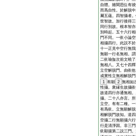
自體。雖聞思位有彼
而爲自性。於解脱中
屬五蘊。四智攝者。
世智故。加行後得三
同行別故。根本智亦
別時起。五十六行相
門不同。一依小論空
相攝四行。此説不於
十一正見中空行無我
無願一行名無相。謂
二依瑜伽次前文曉了
無相八。又七十四釋
立空解脱門。由依他
成實性立無相解脱門
1
有願
2
無相如
性攝。衆縁生故攝依
故道四行亦通無相。
攝。二十八亦言。所
立空。有有二種。一
有爲依。立無願解脱
相解脱門故知。道四
空攝二行無願攝六行
行是清淨因。非三門
依顯揚第二説三門。