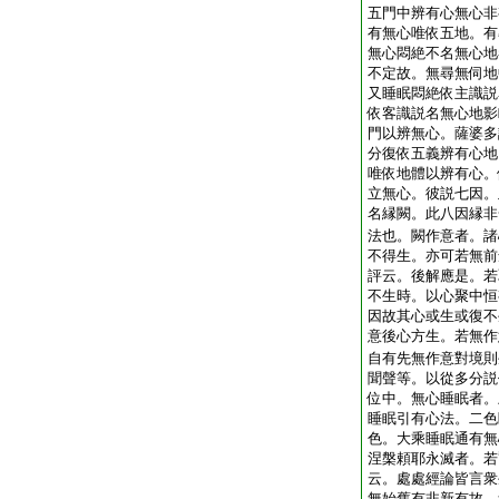
五門中辨有心無心非
有無心唯依五地。有
無心悶絶不名無心地
不定故。無尋無伺地
又睡眠悶絶依主識説
依客識説名無心地影
門以辨無心。薩婆多
分復依五義辨有心地
唯依地體以辨有心。
立無心。彼説七因。
名縁闕。此八因縁非
法也。闕作意者。諸
不得生。亦可若無前
評云。後解應是。若
不生時。以心聚中恒
因故其心或生或復不
意後心方生。若無作
自有先無作意對境則
聞聲等。以從多分説
位中。無心睡眠者。
睡眠引有心法。二色
色。大乘睡眠通有無
涅槃頼耶永滅者。若
云。處處經論皆言衆
無始舊有非新有故。