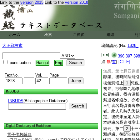
受想者尚不受六境之
Link to the
version 2015
Link to the
version 2018
受彼無想也。下云無
不受自相釋都不領受
想。言由厭壞故威勢
謂無
11
漏數厭壞
諦諸理
12
想起。
ホーム
検索
ご挨拶
組織
利
受。由不思惟一切＊
故於滅盡眞如理中思
大正蔵検索
瑜伽論記 (No.
1828_
諸
13
想相名無想
樂等相亦皆離。
14
396
397
398
相想名爲無想。又説
点:
無
/
有
]
[CITE]
punctuation
Hangul
Eng
彼滅定諸想所生。釋
無想。第七釋四趣道
TextNo.
Vol.
Page
靜慮。後時聞法能引
彼無漏増上
1
想也
初果。欲頓斷九地修
INBUDS
欲界修惑。得有漏根
漏退名修道故。亦名
INBUDS
(Bibliographic Database)
三行者名爲倶得奢摩
Search
者。此人凡時先伏欲
定。後依未至定入諦
本靜慮名爲進引増上
Digital Dictionary of Buddhism
結云。第二
2
十三
漏靜慮。後聞法故得
電子佛教辭典
パスワードがない場合は「guest」でログインしてくださ
修道。如是邊斷所餘