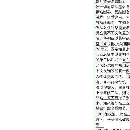
斷見惑盡名爲斷界。
餘一切有漏法盡名爲
斷名斷界。受結斷名
滅界。無乖諍者。大
故所説義同。文句不
佛法久住利樂處廣名
見立義不同文句差別
名。擧初後以貫中故
至
14
則以此句而
等潤洽。景泰備基所
五百苾芻中以此初句
問第二比丘乃至五百
乃名師弟義句無
15
下文反顯設於初一依
人依蘊無常而問。
者。便不得名於第一
論引契經云。慶喜往
上座答修二法。則得
問名上座五百弟子別
來。如來答如名上座
離諸行故名爲離界。
18
如彼論。此名
喜問。平等潤洽教義
諍