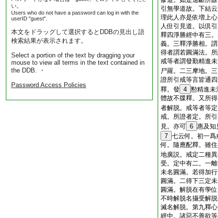
い。
引無學道故。下結云
Users who do not have a password can log in with the
理此人亦是依増上心
userID "guest".
人但引見道。以倶引
本文をドラッグして選択するとDDBの見出し語
釋四淨勝經中有三。
検索結果が表示されます。
義。三釋淨勝相。謂
得者謂若圓滿法。所
Select a portion of the text by dragging your
戒等者謂發勤精進未
mouse to view all terms in the text contained in
the DDB. ・
尸羅。二三摩地。三
證所引戒等言皆通四
Password Access Policies
釋。發
4
懃精進未
體故不牒釋。又所得
者解脱。戒等者等定
戒。所證者定。所引
見。亦可
6
惠及知
7
七云何。初一爲
何。隨應配釋。雖住
地廣説。戒定二種異
受。定中有二。一離
未名圓滿。若得加行
圓滿。二得下三定未
圓滿。解脱在有學位
不時解脱名攝受解脱
滅名解脱。第九釋心
經中。諸惡不善欲等