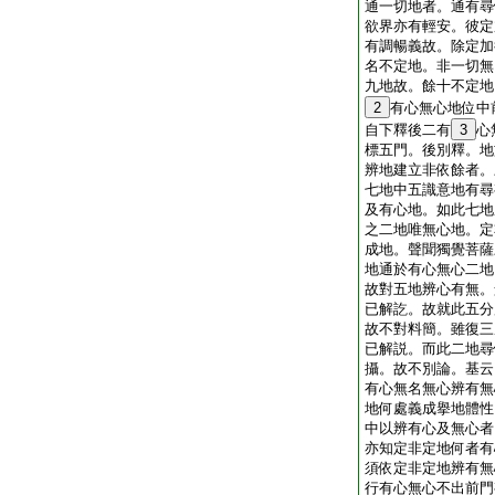
通一切地者。通有尋
欲界亦有輕安。彼定
有調暢義故。除定加
名不定地。非一切無
九地故。餘十不定地
2
有心無心地位中
自下釋後二有
3
心
標五門。後別釋。地
辨地建立非依餘者。
七地中五識意地有尋
及有心地。如此七地
之二地唯無心地。定
成地。聲聞獨覺菩薩
地通於有心無心二地
故對五地辨心有無。
已解訖。故就此五分
故不對料簡。雖復三
已解説。而此二地尋
攝。故不別論。基云
有心無名無心辨有無
地何處義成擧地體性
中以辨有心及無心者
亦知定非定地何者有
須依定非定地辨有無
行有心無心不出前門