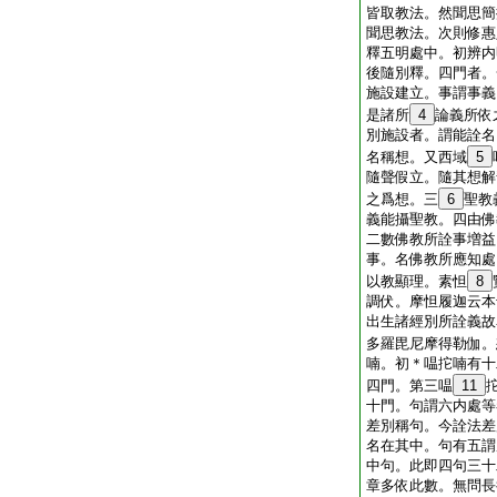
皆取教法。然聞思簡
聞思教法。次則修惠
釋五明處中。初辨内
後隨別釋。四門者。
施設建立。事謂事義
是諸所
4
論義所依
別施設者。謂能詮名
名稱想。又西域
5
隨聲假立。隨其想解
之爲想。三
6
聖教
義能攝聖教。四由佛
二數佛教所詮事増益
事。名佛教所應知處
以教顯理。素怛
8
調伏。摩怛履迦云本
出生諸經別所詮義故
多羅毘尼摩得勒伽。
喃。初＊嗢拕喃有十
四門。第三嗢
11
十門。句謂六内處等
差別稱句。今詮法差
名在其中。句有五謂
中句。此即四句三十
章多依此數。無問長