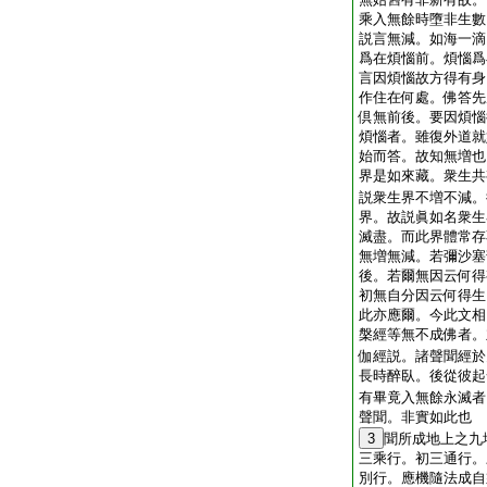
乘入無餘時墮非生數
説言無減。如海一滴
爲在煩惱前。煩惱爲
言因煩惱故方得有身
作住在何處。佛答先
倶無前後。要因煩惱
煩惱者。雖復外道就
始而答。故知無増也
界是如來藏。衆生共
説衆生界不増不減。
界。故説眞如名衆生
滅盡。而此界體常存
無増無減。若彌沙塞
後。若爾無因云何得
初無自分因云何得生
此亦應爾。今此文相
槃經等無不成佛者。
伽經説。諸聲聞經於
長時醉臥。後從彼起
有畢竟入無餘永滅者
聲聞。非實如此也
3
聞所成地上之九
三乘行。初三通行。
別行。應機隨法成自