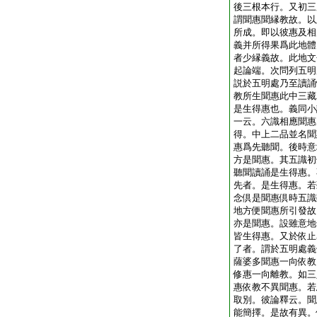
後三根本行。又初三
謂聞惠聞縁教故。以
所成。即以彼惠及相
義并所得果爲此地體
者少縁義故。此地文
起論端。次問列五明
説於五明處乃至讀誦
教所生聞惠此中三藏
是生得惠也。義同小
一云。六識相應聞惠
得。中上二品並名聞
惠爲先聽聞。後時意
方是聞惠。其五識初
聽聞讀誦是生得惠。
先者。是生得惠。若
念倶是聞惠倶時五識
地方便聞惠所引發故
亦是聞惠。設雖意地
皆生得惠。又於依止
了者。謂於五明處義
薩婆多聞惠一向依教
修惠一向離教。如三
惠依教不異聞惠。若
取別。彼論釋云。聞
能簡擇。是故有異。