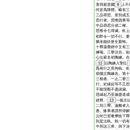
害尋親里國
9
上不
伺皆爲障體。略有三
三品尋思。差別成五
思行者。思惟因果等
中品尋思分成二種。
思惟令七尋滅。依上
初即令一切不行。要
猶未能伏便生厭怖。
十釋蕩塵經中文有三
練喩。三擧法合。如
心出家名初陶練。在
11
以陶練入聖位
爲有行之所拘執。依
煩惱立陶練名。第十
三相者。一止二擧三
行。於縁起等不正思
不能現觀不盡諸漏。
思縁起乃至漏盡道成
經釋。
13
一復次
二別三釋。遠離者入
惠。修果者謂所得解
云何已習奢摩他下釋
則是法執。執一切有
中所説三界。與下決