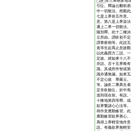
19
非三摩呬多地
引位。釋論云翻前易
中一切散法。然觀此
七是上界前五作意。
意。第八是上界染法
通上二界一切散法。
隨別釋。此十二種決
立所由。謂依初不定
謂青瘀相等。此説五
貪等生起爲止息故觀
以此義西方二説。一
定故。經如來十八不
亦説。言十五界唯有
識。其成所作智或第
識亦通無漏。如來五
不定心故 華嚴云。
等。論依二乘異生者
定非依餘位。於中有
道則現在前。有説。
十佛地第四等釋。或
欲界繋諸心心法等。
得作意應勤修習。此
應勤修習欲界善心。
爲得上界輕安地作意
説。有義欲界無輕安