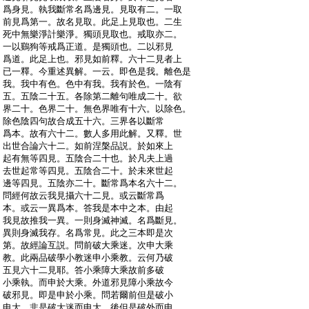
:
爲身見。執我斷常名爲邊見。見取有二。一取
:
前見爲第一。故名見取。此足上見取也。二生
:
死中無樂淨計樂淨。獨頭見取也。戒取亦二。
:
一以鷄狗等戒爲正道。是獨頭也。二以邪見
:
爲道。此足上也。邪見如前釋。六十二見者上
:
已一釋。今重述異解。一云。即色是我。離色是
:
我。我中有色。色中有我。我有於色。一陰有
:
五。五陰二十五。各除第二離句唯成二十。欲
:
界二十。色界二十。無色界唯有十六。以除色。
:
除色陰四句故合成五十六。三界各以斷常
:
爲本。故有六十二。數人多用此解。又釋。世
:
出世合論六十二。如前涅槃品説。於如來上
:
起有無等四見。五陰合二十也。於凡夫上過
:
去世起常等四見。五陰合二十。於未來世起
:
邊等四見。五陰亦二十。斷常爲本名六十二。
:
問經何故云我見攝六十二見。或云斷常爲
:
本。或云一異爲本。答我是本中之本。由起
:
我見故推我一異。一則身滅神滅。名爲斷見。
:
異則身滅我存。名爲常見。此之三本即是次
:
第。故經論互説。問前破大乘迷。次申大乘
:
教。此兩品破學小教迷申小乘教。云何乃破
:
五見六十二見耶。答小乘障大乘故前多破
:
小乘執。而申於大乘。外道邪見障小乘故今
:
破邪見。即是申於小乘。問若爾前但是破小
:
申大。非是破大迷而申大。後但是破外而申