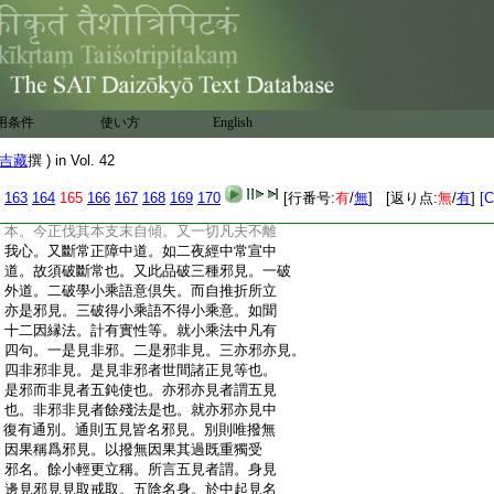
:
下結云。此是決定義。決定有二種。一者決
:
定無即離二我。二者決定有於假名之我也。
:
問論主何故唱決定耶。答有二種義。一者令
:
衆生決定破我心。二者諸部邪亂。今欲整理
:
小乘義。故須唱決定也。問整理何部。答犢
:
子計我薩婆多計定法。今決定破此二。故明
用条件
使い方
English
:
無我無法。問破我有文。破法出何文也。答
:
下偈破生死無始破常法。又破無常亦常亦
吉藏
撰 ) in Vol. 42
:
無常非常非無常。此四句法並破。故知。明
:
決定無法也。問此品何故破我及斷常。答我
163
164
165
166
167
168
169
170
[行番号:
有
/
無
] [返り点:
無
/
有
]
[C
:
是六十二本中之本。斷常是邊見。是六十二
:
本。今正伐其本支末自傾。又一切凡夫不離
:
我心。又斷常正障中道。如二夜經中常宣中
:
道。故須破斷常也。又此品破三種邪見。一破
:
外道。二破學小乘語意倶失。而自推折所立
:
亦是邪見。三破得小乘語不得小乘意。如聞
:
十二因縁法。計有實性等。就小乘法中凡有
:
四句。一是見非邪。二是邪非見。三亦邪亦見。
:
四非邪非見。是見非邪者世間諸正見等也。
:
是邪而非見者五鈍使也。亦邪亦見者謂五見
:
也。非邪非見者餘殘法是也。就亦邪亦見中
:
復有通別。通則五見皆名邪見。別則唯撥無
:
因果稱爲邪見。以撥無因果其過既重獨受
:
邪名。餘小輕更立稱。所言五見者謂。身見
:
邊見邪見見取戒取。五陰名身。於中起見名