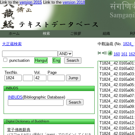
Link to the
version 2015
Link to the
version 2018
T1824_.42.0164c19
T1824_.42.0164c20
T1824_.42.0164c21
T1824_.42.0164c22
T1824_.42.0164c23
T1824_.42.0164c24
ホーム
検索
ご挨拶
組織
利
T1824_.42.0164c25
T1824_.42.0164c26
大正蔵検索
中觀論疏 (No.
1824_
T1824_.42.0164c27
T1824_.42.0164c28
160
161
162
T1824_.42.0164c29
punctuation
Hangul
Eng
T1824_.42.0165a01
T1824_.42.0165a02
TextNo.
Vol.
Page
T1824_.42.0165a03
T1824_.42.0165a04
T1824_.42.0165a05
INBUDS
T1824_.42.0165a06
T1824_.42.0165a07
INBUDS
(Bibliographic Database)
T1824_.42.0165a08
Search
T1824_.42.0165a09
T1824_.42.0165a10
T1824_.42.0165a11
Digital Dictionary of Buddhism
T1824_.42.0165a12
T1824_.42.0165a13
電子佛教辭典
T1824_.42.0165a14
パスワードがない場合は「guest」でログインしてくださ