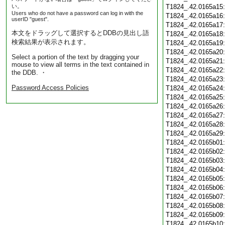
い。
T1824_.42.0165a15
Users who do not have a password can log in with the
T1824_.42.0165a16
userID "guest".
T1824_.42.0165a17
本文をドラッグして選択するとDDBの見出し語
T1824_.42.0165a18
検索結果が表示されます。
T1824_.42.0165a19
T1824_.42.0165a20
Select a portion of the text by dragging your
T1824_.42.0165a21
mouse to view all terms in the text contained in
T1824_.42.0165a22
the DDB. ・
T1824_.42.0165a23
Password Access Policies
T1824_.42.0165a24
T1824_.42.0165a25
T1824_.42.0165a26
T1824_.42.0165a27
T1824_.42.0165a28
T1824_.42.0165a29
T1824_.42.0165b01
T1824_.42.0165b02
T1824_.42.0165b03
T1824_.42.0165b04
T1824_.42.0165b05
T1824_.42.0165b06
T1824_.42.0165b07
T1824_.42.0165b08
T1824_.42.0165b09
T1824_.42.0165b10