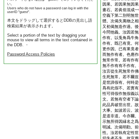
い。
因果。若因果無因果
Users who do not have a password can log in with the
畫石。若眞俗混成一
userID "guest".
空義下第二別明無世
本文をドラッグして選択するとDDBの見出し語
體。次偈失萬物之相
検索結果が表示されます。
又初偈無造作過。後
今問他義。汝因若無
Select a portion of the text by dragging your
作有。以兎角爲牛角
mouse to view all terms in the text contained in
作有。既已有竟。何
the DDB. ・
更作因。已有果竟者
Password Access Policies
而無作有者。色應作
無常作常。若有作有
無不作有有不作有。
汝言從生死無常作佛
生死無常。若不爾豈
是世諦假有。何時是
爲有此假不。若實有
性可得假作無假義以
文。若無有空者下論
此品具破世出世。故
大事。如波若云。波
是道非道。今亦爾。
示無所得因縁名之爲
明誡。次偈明勸。前
性。汝若執有定性世
切失者不失。故宜應