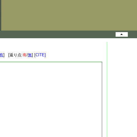
有
] [返り点:
有
/
無
]
[CITE]