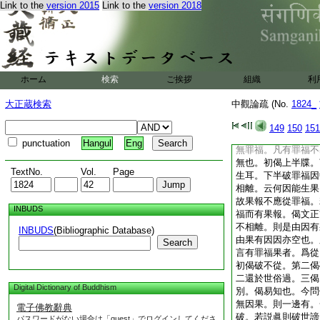
Link to the
version 2015
Link to the
version 2018
恒非佛性。云何成佛
其無罪福過。又開爲
二明無世俗法。還對
明無造罪福之人。次
論罪福不出人法。既
空則無人能殺。亦無
ホーム
検索
ご挨拶
組織
利
亦無能施所施人。亦
定性能殺所殺及刀杖
大正蔵検索
中觀論疏 (No.
1824_
故無罪也。各住性不
罪福中下第二明無罪
149
150
151
初明因果相離無罪福
punctuation
Hangul
Eng
無罪福。凡有罪福不
無也。初偈上半牒。
TextNo.
Vol.
Page
生耳。下半破罪福因
相離。云何因能生果
故果報不應從罪福。
INBUDS
福而有果報。偈文正
不相離。則是由因有
INBUDS
(Bibliographic Database)
由果有因因亦空也。
Search
言有罪福果者。爲從
初偈破不從。第二偈
二還於世俗過。三偈
Digital Dictionary of Buddhism
別。偈易知也。今問
無因果。則一邊有。
電子佛教辭典
破。若説眞則破世諦
パスワードがない場合は「guest」でログインしてくださ