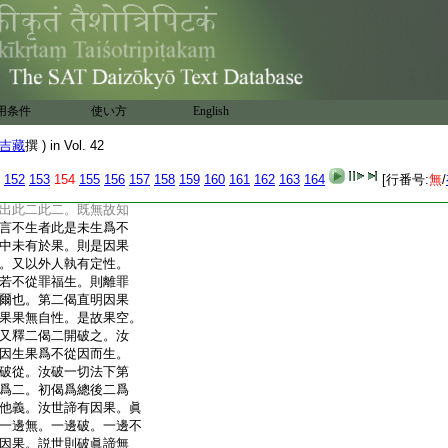
。若諸法不空下第二還
兩別。初明無罪福因果。
前二也。就初文二。前
兩偈明無罪福之法。夫
無何有罪福。汝云。我説
所殺亦無刀杖故無罪。
用条件
使い方
English
無物故無福。若汝今有
。各住自性不得動。
吉藏
撰 ) in Vol. 42
得施亦無福也。汝於
福之法。兩偈爲二。
152
153
154
155
156
157
158
159
160
161
162
163
164
[行番号:
無
/
。次明因果不相離亦
出此二此二。既無故知
言不生者此是未生爲不
中未有於果。則是因果
。又以外人執有定性。
若不從罪福生。則離罪
爾也。第二偈直明因果
果果無自性。是故果空。
又釋二偈二開破之。汝
因生果爲不從因而生。
破從。汝破一切法下第
爲二。初偈爲總後二爲
他義。汝世諦有因果。眞
一邊無。一邊破。一邊不
因果。説世則破眞諦無