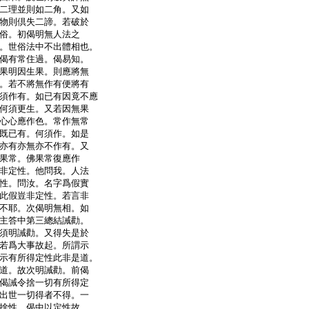
二理並則如二角。又如
物則倶失二諦。若破於
俗。初偈明無人法之
。世俗法中不出體相也。
偈有常住過。偈易知。
果明因生果。則應將無
。若不將無作有便將有
須作有。如已有因竟不應
何須更生。又若因無果
心心應作色。常作無常
既已有。何須作。如是
亦有亦無亦不作有。又
果常。佛果常復應作
非定性。他問我。人法
性。問汝。名字爲假實
此假豈非定性。若言非
不耶。次偈明無相。如
主答中第三總結誡勸。
須明誡勸。又得失是於
若爲大事故起。所謂示
示有所得定性此非是道。
道。故次明誡勸。前偈
偈誡令捨一切有所得定
出世一切得者不得。一
捨性。偈中以定性故。