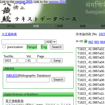
Link to the
version 2015
Link to the
version 2018
T1823_.41.0886c19
T1823_.41.0886c20
T1823_.41.0886c21
T1823_.41.0886c22
T1823_.41.0886c23
T1823_.41.0886c24
ホーム
検索
ご挨拶
組織
利
T1823_.41.0886c25
T1823_.41.0886c26
大正蔵検索
倶舍論頌疏 (No.
182
T1823_.41.0886c27
T1823_.41.0886c28
882
883
884
T1823_.41.0886c29
punctuation
Hangul
Eng
T1823_.41.0887a01
T1823_.41.0887a02
TextNo.
Vol.
Page
T1823_.41.0887a03
T1823_.41.0887a04
T1823_.41.0887a05
INBUDS
T1823_.41.0887a06
T1823_.41.0887a07
INBUDS
(Bibliographic Database)
Search
T1823_.41.0887a08
T1823_.41.0887a09
T1823_.41.0887a10
T1823_.41.0887a11
Digital Dictionary of Buddhism
T1823_.41.0887a12
電子佛教辭典
T1823_.41.0887a13
パスワードがない場合は「guest」でログインしてくださ