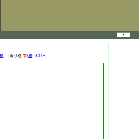
無
] [返り点:
有
/
無
]
[CITE]