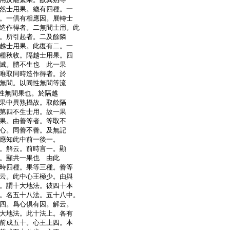
然士用果。總有四種。一
。一倶有相應因。展轉士
造作得者。二無間士用。此
。所引起者。二及餘隣
越士用果。此復有二。一
種秋收。隔越士用果。四
滅。體不生也 此一果
唯取同時造作得者。於
無間。以同性無間等流
性無間果也。於隔越
果中異熟攝故。取餘隔
第四不生士用。故一果
果。由善等者。等取不
心。同善不善。及無記
應知此中前一後一。
。解云。前時言一。顯
。顯共一果也 由此
時四種。果等三種。善等
云。此中心王極少。由與
。謂十大地法。彼四十本
。名五十八法。五十八中。
四。爲心倶有因。解云。
大地法。此十法上。各有
前成五十。心王上四。本