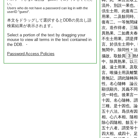
い。
流外。別説一果也。
Users who do not have a password can log in with the
倶生士用。此復有二
userID "guest".
用果。二及餘同時。
本文をドラッグして選択するとDDBの見出し語
復有二。一等無間縁
検索結果が表示されます。
次。造作得者。三隔
異熟果。二如農夫春
Select a portion of the text by dragging your
不生士用果。謂是擇
mouse to view all terms in the text contained in
言。於倶生士用中。
the DDB. ・
無間中。除同性＊法
Password Access Policies
攝故。取餘異
3
熟
中。除異熟果。以三
越。遠士用果。及取
言。唯攝士用及離繋
善無記。謂此隨轉與
性。名心隨轉 論云
顯倶顯共。其義不同
倶一時也。後果言一
十因。名心隨轉。謂
三種。是十因也。論
五十八法。爲倶有因
相。心八本相。隨相
除心四隨相。餘五十
五十八者。謂受等十
四大相。成四十。足