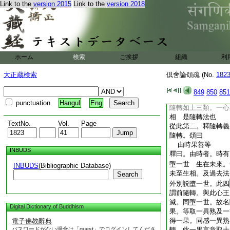
體。二明隨轉義。且
Link to the
version 2015
Link to the
version 2018
10
等名爲心隨轉
心所二律儀 彼
1
是心隨轉法
釋曰。前兩句辨體。
謂四十六心所是也。
ホーム
検索
ご挨拶
組織
利
漏。二種律儀 此二
則無。名心隨轉。彼
大正蔵検索
倶舍論頌疏 (No.
182
所。及二律儀。及心
等四相。及心王上生
849
850
851
諸相字通彼及心王上
punctuation
Hangul
Eng
隨轉如上三類。一心
相 是隨轉法也
TextNo.
Vol.
Page
從此第二。釋隨轉義
隨轉。頌曰
由時果善等
INBUDS
釋曰。由時者。時有
墮一世 生在未來。
INBUDS
(Bibliographic Database)
未至生相。及過去法
Search
外別説墮一世。此四
謂前隨轉。與此心王
滅。同墮一世。故名
Digital Dictionary of Buddhism
果。等取一異熟及一
得一果。同感一異熟
電子佛教辭典
パスワードがない場合は「guest」でログインしてくださ
轉。此一果言意取士