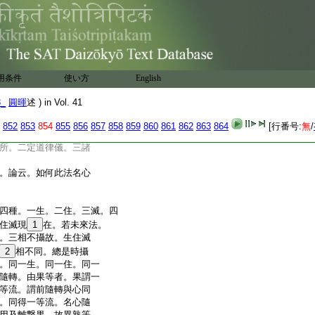
初明隨轉體者。論云。何
法。頌曰
1
及心諸相
第三句結成。言心所者。
言二律儀者。謂靜慮無
用条件
使い方
English
律儀。入定則有。出定
及心諸相者。彼謂彼前心
3_
圓暉
述 ) in Vol. 41
者謂心王也。取彼法上生
等四相。名
12
爲諸相。故
852
853
854
855
856
857
858
859
860
861
862
863
864
[行番号:
無
/
相也。此等諸法名心
所。二定道律儀。三諸
。論云。如何此法名心
四種。一生。二住。三滅。四
住滅現
1
在。若未來法。
。三相不攝故。生住滅
2
相不同。總是時攝
。同一生。同一住。同一
隨轉。由果等者。果謂一
等流。謂前隨轉與心同
。同得一等流。名心隨
用及離繋果。故異熟等