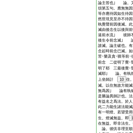
論主答也｣ 論。
頌第五句。應無無因
等亦應待因如生待
然世現見至亦不待
執覺聲前因後滅。此
滅由後念生以後與前
逼前水流｣ 彼師
後生令前念滅｣ 
誰滅。論主破也。有
念起時前念已滅。如
苦･樂及貪･嗔等前
前念 二從明了覺･
明了耶 三最後覺･
滅耶｣ 論。有執
上坐師計
10
住
滅。以住無故方能滅
無爲因｣ 論有執焔
是勝論異師計也。法
有益名之爲法。於人
此二力能生諸法能滅
有一明燈。若望受用
生。燈滅無益。即
在無益。即非法生。
論。彼倶非理至順