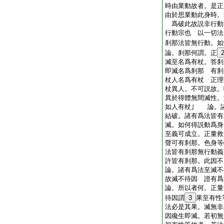
時由業動故者。是正
由於思業動此身時。
爲破此故説非行動
行動宗也 以一切法
刹那法皆無行動。如
論。刹那何謂。正
滅至名爲有杖。答刹
即滅名爲刹那 有刹
杖人名爲有杖 正理
杖異人。不可説故。
異於得體無間滅性。
如人有杖｣ 論。
結破。諸有爲法皆有
滅。如何得説動爲
至義可成立。正量救
聲可有刹那。色身等
法皆有刹那無行動義
許皆有刹那。此因不
論。諸有爲法至滅不
故滅不待因 證有爲
論。所以者何。正
待因謂
3
果至有性
法必是其果。滅無非
因纔生即滅。若初無