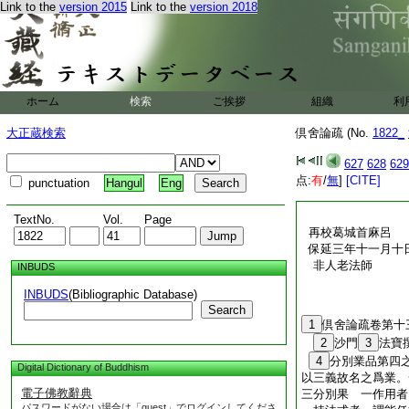
Link to the
version 2015
Link to the
version 2018
ホーム
検索
ご挨拶
組織
利
大正蔵検索
倶舍論疏 (No.
1822_
627
628
629
点:
有
/
無
]
[CITE]
punctuation
Hangul
Eng
TextNo.
Vol.
Page
再校葛城首麻呂
保延三年十一月十
非人老法師
INBUDS
INBUDS
(Bibliographic Database)
Search
1
倶舍論疏卷第十
2
沙門
3
法
4
分別業品第四
Digital Dictionary of Buddhism
以三義故名之爲業。
電子佛教辭典
三分別果 一作用者
パスワードがない場合は「guest」でログインしてくださ