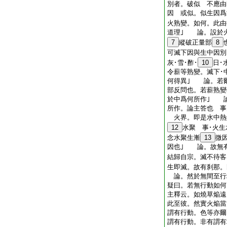
別者。破似 不應由
因 或似。似生因爲
火熟變。如何。此由
道理｣ 論。設於
7
縱破正量部
8
可滅下因與生中因別
灰･雪･酢･
10
日･
令薪等熟變。滅下･
何得異｣ 論。若
部反問也。若薪熟變
於中爲何所作｣ 
所作。論主答也 事
火界。即是水中熱
12
水聚 事･火
念水聚生漸
13
微
因也｣ 論。故無
結歸自宗。滅不待客
生即滅。故有刹那。
論。然於無間至行
疑曰。若無行動如何
主釋云。如燒草焔遠
此至彼。然實火焔當
謂有行動。色等亦爾
謂有行動。非有謂