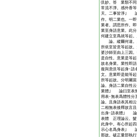
倶妙。答 業類不同
常流不淨。感外香等
天。二事皆淨｣ 
作。明二業也。一
業者。謂思所作。即
業至身語意業。此
何建立至爲就等起。
論。縱爾何違。
所依至皆意等起故
婆沙師至由上三因。
是自性。意業是等起
故名身業。業性即語
復與意倶等起身･語
文。意業即是能等
所等起故。分明屬當
論。身語二業自性云
業體｣ 論曰至表無
用表･無表爲體性分
論。且身語表其相云
二相無表後釋故言且
出身･語表體｣ 論
表體 正理論云。髮
此身中。有心所起四
示心名爲身表｣ 
那故。破正量部執行