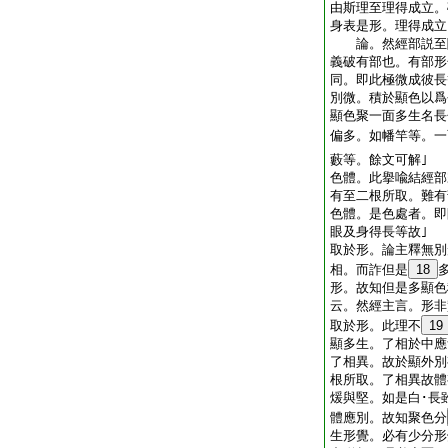
由斯理至理得成立
身表是形。理得成立
論。然經部説至隨
義破有部也。有部形
同。即此極微成彼長
別微。積於顯色以爲
顯色聚一面多生名長
偏多。如幡竿等。一
藪等。餘文可解｣
色體。此擧喩結經
有至二根所取。難有
色體。是色處者。即
眼及身得長等故｣
取於形。論主釋無別
相。而詐但是
18
形。故知但是多顯色
云。然經主言。形非
取於形。此理不
19
顯多生。了相於中應
了相異。故於顯外別
根所取。了相異故體
煖與堅。如是白･長
體應別。故知聚色分
生形覺。必有少分形