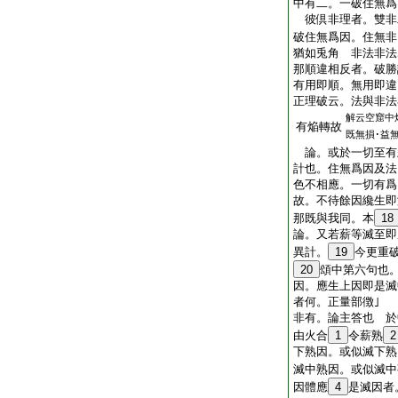
中有二。一破住無爲
彼倶非理者。雙非
破住無爲因。住無非
猶如兎角 非法非法
那順違相反者。破勝
有用即順。無用即違
正理破云。法與非法
解云空窟中
有焔轉故
既無損･益
論。或於一切至有
計也。住無爲因及法
色不相應。一切有爲
故。不待餘因纔生即
那既與我同。本
18
論。又若薪等滅至即
異計。
19
今更重
20
頌中第六句也
因。應生上因即是
者何。正量部徴｣
非有。論主答也 於
由火合
1
令薪熟
2
下熟因。或似滅下熟
滅中熟因。或似滅中
因體應
4
是滅因者