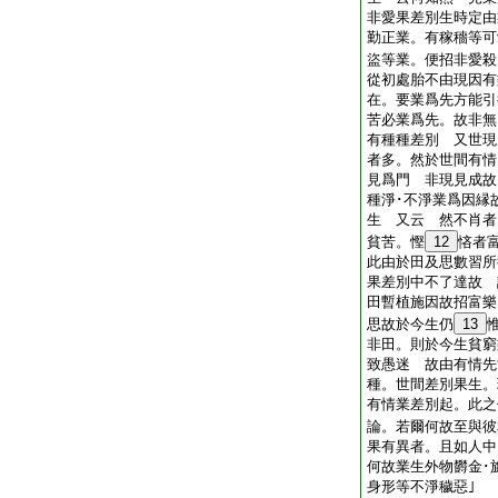
非愛果差別生時定由
勤正業。有稼穡等可
盜等業。便招非愛殺
從初處胎不由現因有
在。要業爲先方能引
苦必業爲先。故非無
有種種差別 又世現
者多。然於世間有情
見爲門 非現見成故
種淨･不淨業爲因縁
生 又云 然不肖者
貧苦。慳
12
悋者
此由於田及思數習所
果差別中不了達故 
田暫植施因故招富樂
思故於今生仍
13
非田。則於今生貧窮
致愚迷 故由有情先
種。世間差別果生。
有情業差別起。此之
論。若爾何故至與
果有異者。且如人中
何故業生外物欝金･
身形等不淨穢惡｣