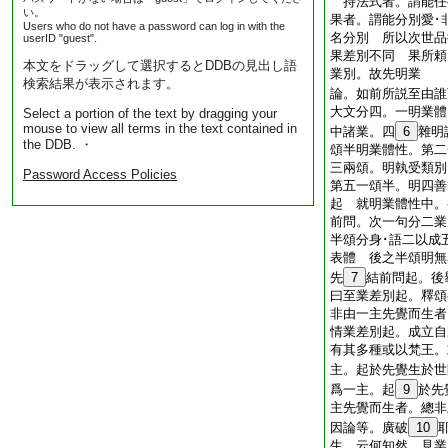
持法式者。謂能任
い。
果者。謂能分別愛･
Users who do not have a password can log in with the
名分別 所以次世品
userID "guest".
果差別不同 果所頼
本文をドラッグして選択するとDDBの見出し語
業別。故先明業
検索結果が表示されます。
論。如前所説至由誰
大文分四。一明業體
Select a portion of the text by dragging your
mouse to view all terms in the text contained in
中諸業。四
6
雜明
the DDB. ・
頌半明業體性。第二
三兩頌。明執受類別
Password Access Policies
第五一頌半。明四善
起 就明業體性中。
前問。次一句分二業
半頌分身･語二以成
表體 後之半頌明無
先
7
結前問起。後
曰至業差別起。釋
非由一主先覺而生者
情業差別起。成立自
有其多種或以梵王。
主。起於先覺生於世
爲一主。起
9
於先
主先覺而生者。總非
因論等。廣破
10
生 云何知然 見業