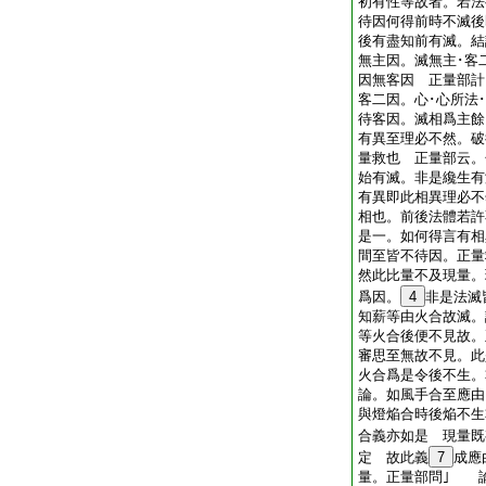
初有性等故者。若法
待因何得前時不滅
後有盡知前有滅。結
無主因。滅無主･客
因無客因 正量部計
客二因。心･心所法
待客因。滅相爲主
有異至理必不然。破
量救也 正量部云。
始有滅。非是纔生有
有異即此相異理必不
相也。前後法體若許
是一。如何得言有
間至皆不待因。正量
然此比量不及現量。
爲因。
4
非是法滅
知薪等由火合故滅
等火合後便不見故
審思至無故不見。此
火合爲是令後不生。
論。如風手合至應由
與燈焔合時後焔不生
合義亦如是 現量既
定 故此義
7
成應
量。正量部問｣ 