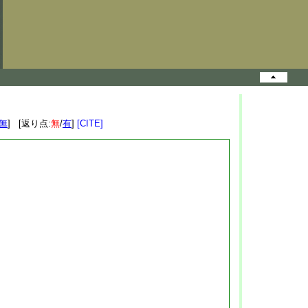
無
] [返り点:
無
/
有
]
[CITE]