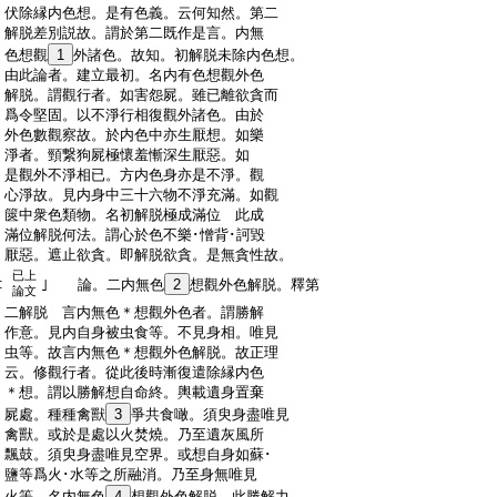
:
伏除縁内色想。是有色義。云何知然。第二
:
解脱差別説故。謂於第二既作是言。内無
:
色想觀
1
外諸色。故知。初解脱未除内色想。
:
由此論者。建立最初。名内有色想觀外色
:
解脱。謂觀行者。如害怨屍。雖已離欲貪而
:
爲令堅固。以不淨行相復觀外諸色。由於
:
外色數觀察故。於内色中亦生厭想。如樂
:
淨者。頸繋狗屍極懷羞慚深生厭惡。如
:
是觀外不淨相已。方内色身亦是不淨。觀
:
心淨故。見内身中三十六物不淨充滿。如觀
:
篋中衆色類物。名初解脱極成滿位 此成
:
滿位解脱何法。謂心於色不樂･憎背･訶毀
:
厭惡。遮止欲貪。即解脱欲貪。是無貪性故。
已上
:
｣ 論。二内無色
2
想觀外色解脱。釋第
論文
:
二解脱 言内無色＊想觀外色者。謂勝解
:
作意。見内自身被虫食等。不見身相。唯見
:
虫等。故言内無色＊想觀外色解脱。故正理
:
云。修觀行者。從此後時漸復遣除縁内色
:
＊想。謂以勝解想自命終。輿載遺身置棄
:
屍處。種種禽獸
3
爭共食噉。須臾身盡唯見
:
禽獸。或於是處以火焚燒。乃至遺灰風所
:
飄鼓。須臾身盡唯見空界。或想自身如蘇･
:
鹽等爲火･水等之所融消。乃至身無唯見
:
火等。名内無色
4
想觀外色解脱。此勝解力