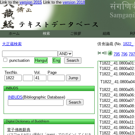
Link to the
version 2015
Link to the
version 2018
T1822_.41.0799c19
T1822_.41.0799c20
T1822_.41.0799c21
T1822_.41.0799c22
T1822_.41.0799c23
T1822_.41.0799c24
ホーム
検索
ご挨拶
組織
利
T1822_.41.0799c25
T1822_.41.0799c26
大正蔵検索
倶舍論疏 (No.
1822_
T1822_.41.0799c27
T1822_.41.0799c28
795
796
797
T1822_.41.0799c29
punctuation
Hangul
Eng
T1822_.41.0800a01
T1822_.41.0800a02
TextNo.
Vol.
Page
T1822_.41.0800a03
T1822_.41.0800a04
INBUDS
T1822_.41.0800a05
T1822_.41.0800a06
INBUDS
(Bibliographic Database)
T1822_.41.0800a07
Search
T1822_.41.0800a08
T1822_.41.0800a09
T1822_.41.0800a10
Digital Dictionary of Buddhism
T1822_.41.0800a11
T1822_.41.0800a12
電子佛教辭典
T1822_.41.0800a13
パスワードがない場合は「guest」でログインしてくださ