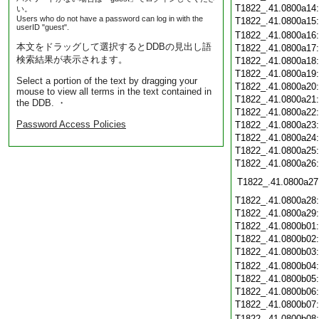
T1822_.41.0800a14
い。
Users who do not have a password can log in with the
T1822_.41.0800a15
userID "guest".
T1822_.41.0800a16
本文をドラッグして選択するとDDBの見出し語
T1822_.41.0800a17
検索結果が表示されます。
T1822_.41.0800a18
T1822_.41.0800a19
Select a portion of the text by dragging your
T1822_.41.0800a20
mouse to view all terms in the text contained in
T1822_.41.0800a21
the DDB. ・
T1822_.41.0800a22
Password Access Policies
T1822_.41.0800a23
T1822_.41.0800a24
T1822_.41.0800a25
T1822_.41.0800a26
T1822_.41.0800a27
T1822_.41.0800a28
T1822_.41.0800a29
T1822_.41.0800b01
T1822_.41.0800b02
T1822_.41.0800b03
T1822_.41.0800b04
T1822_.41.0800b05
T1822_.41.0800b06
T1822_.41.0800b07
T1822_.41.0800b08