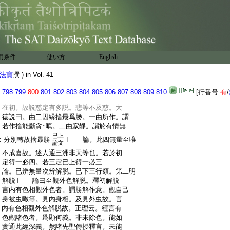
:
起上地無量速疾。猶如學書 問初定無
:
量無間。即能起第二定無量不。有説不能。
:
必修自地加行。引發方現前故。有説亦能。已
:
熟修者起一加行。或無加行能歴諸地。或
:
上或下起無量故 婆沙八十三云。＊如契
:
經説。住慈定者刀･毒･水･火皆不能害。必
用条件
使い方
English
:
無災横而致命終 問何故爾耶。尊者世友
:
作如是説。以慈是不害法故。有説慈勢力
法寶
撰 ) in Vol. 41
:
大故。有説慈爲饒益
14
他。諸天善神皆擁衞
:
故。大徳説曰。若住慈定。色界大種遍身分
798
799
800
801
802
803
804
805
806
807
808
809
810
[行番号:
有
/
:
生。令所依身堅密如石＊故不可害 慈定
:
在初。故説慈定有多説。悲等不及慈。大
:
徳説曰。由二因縁捨最爲勝。一由所作。謂
:
若作捨能斷貪･嗔。二由寂靜。謂於有情無
已上
:
分別轉故捨最勝
｣ 論。此四無量至唯
論文
:
不成喜故。述人通三洲非天等也。若於初
:
定得一必四。若三定已上得一必三
:
論。已辨無量次辨解脱。已下三行頌。第二明
:
解脱｣ 論曰至觀外色解脱。釋初解脱
:
言内有色相觀外色者。謂勝解作意。觀自己
:
身被虫噉等。見内身相。及見外虫故。言
:
内有色相觀外色解脱故。正理云。經言有
:
色觀諸色者。爲顯何義。非未除色。能如
:
實通此經深義。然諸先聖傳授釋言。未能