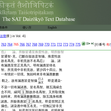
:
就前門中復分爲七。一明忍･智･見別。二
:
明十智相異三明建立十智。四明法･
26
智
:
斷別。五明十智行相。第六義門分別。第七廣
:
明修智。此一頌第一明忍･智･見別｣ 論
:
曰至推度性故。此明聖忍非智攝也。立以
:
聖名簡有漏
27
忍 自所斷疑者。簡異部疑
用条件
使い方
English
:
也。與疑得倶故不名智。正理論
28
云。或求見
:
境意樂止息。加行奢緩説名爲智。諸忍正起
法寶
撰 ) in Vol. 41
已上
:
推度意樂加行猛利故非智攝
｣ 論
論文
763
764
765
766
767
768
769
770
771
772
773
774
775
[行番号:
有
/
:
盡與無生至不推度故。明盡･無生非見性
:
也｣ 論。所餘皆通至推度性故。明所餘智
:
皆通智･見。已斷自疑故是智攝。推度性故
:
故名爲見。非初見故不名爲忍｣ 論。諸
:
有漏惠至世正見爲六。明有漏惠皆得名
:
智。所見境中非初見故。婆沙四十四云。無
:
一有情於一切境。無始時來非有漏惠數數
已上
:
觀之。故有漏惠皆是智攝
即是通染･
論文
:
不染一切有漏諸惠。皆名爲智。雖五識縁念
:
念不同。縁同
1
類故亦名爲智。又所取境無
:
始時來。用有漏惠數數觀故。除五識身相應
:
諸惠。所餘善惠皆
2
名爲見。即是世間正見
:
攝也。諸染惠中唯五名見。一切無記皆非見
:
也｣ 論。如是所説至竝惠性攝。此明有漏