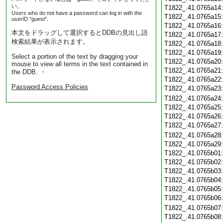
い。
T1822_.41.0765a14
Users who do not have a password can log in with the
T1822_.41.0765a15
userID "guest".
T1822_.41.0765a16
本文をドラッグして選択するとDDBの見出し語
T1822_.41.0765a17
検索結果が表示されます。
T1822_.41.0765a18
T1822_.41.0765a19
Select a portion of the text by dragging your
T1822_.41.0765a20
mouse to view all terms in the text contained in
T1822_.41.0765a21
the DDB. ・
T1822_.41.0765a22
Password Access Policies
T1822_.41.0765a23
T1822_.41.0765a24
T1822_.41.0765a25
T1822_.41.0765a26
T1822_.41.0765a27
T1822_.41.0765a28
T1822_.41.0765a29
T1822_.41.0765b01
T1822_.41.0765b02
T1822_.41.0765b03
T1822_.41.0765b04
T1822_.41.0765b05
T1822_.41.0765b06
T1822_.41.0765b07
T1822_.41.0765b08