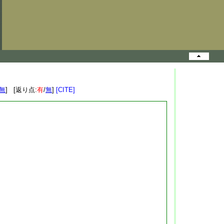
無
] [返り点:
有
/
無
]
[CITE]