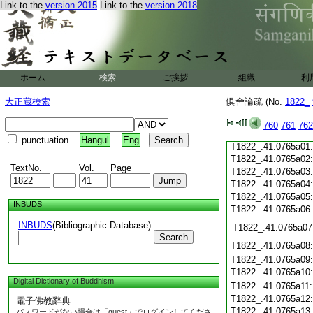
Link to the
version 2015
Link to the
version 2018
T1822_.41.0764c20
T1822_.41.0764c21
T1822_.41.0764c22
T1822_.41.0764c23
T1822_.41.0764c24
T1822_.41.0764c25
ホーム
検索
ご挨拶
組織
利
T1822_.41.0764c26
T1822_.41.0764c27
大正蔵検索
倶舍論疏 (No.
1822_
T1822_.41.0764c28
760
761
762
T1822_.41.0764c29
punctuation
Hangul
Eng
T1822_.41.0765a01
T1822_.41.0765a02
TextNo.
Vol.
Page
T1822_.41.0765a03
T1822_.41.0765a04
T1822_.41.0765a05
INBUDS
T1822_.41.0765a06
INBUDS
(Bibliographic Database)
T1822_.41.0765a07
Search
T1822_.41.0765a08
T1822_.41.0765a09
T1822_.41.0765a10
Digital Dictionary of Buddhism
T1822_.41.0765a11
T1822_.41.0765a12
電子佛教辭典
T1822_.41.0765a13
パスワードがない場合は「guest」でログインしてくださ