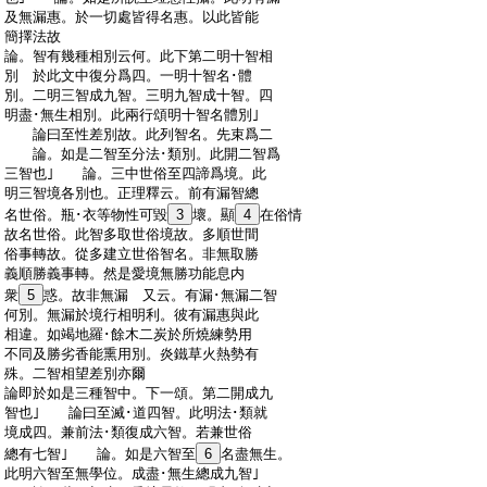
:
及無漏惠。於一切處皆得名惠。以此皆能
:
簡擇法故
:
論。智有幾種相別云何。此下第二明十智相
:
別 於此文中復分爲四。一明十智名･體
:
別。二明三智成九智。三明九智成十智。四
:
明盡･無生相別。此兩行頌明十智名體別｣
:
論曰至性差別故。此列智名。先束爲二
:
論。如是二智至分法･類別。此開二智爲
:
三智也｣ 論。三中世俗至四諦爲境。此
:
明三智境各別也。正理釋云。前有漏智總
:
名世俗。瓶･衣等物性可毀
3
壞。顯
4
在俗情
:
故名世俗。此智多取世俗境故。多順世間
:
俗事轉故。從多建立世俗智名。非無取勝
:
義順勝義事轉。然是愛境無勝功能息内
:
衆
5
惑。故非無漏 又云。有漏･無漏二智
:
何別。無漏於境行相明利。彼有漏惠與此
:
相違。如竭地羅･餘木二炭於所燒練勢用
:
不同及勝劣香能熏用別。炎鐵草火熱勢有
:
殊。二智相望差別亦爾
:
論即於如是三種智中。下一頌。第二開成九
:
智也｣ 論曰至滅･道四智。此明法･類就
:
境成四。兼前法･類復成六智。若兼世俗
:
總有七智｣ 論。如是六智至
6
名盡無生。
:
此明六智至無學位。成盡･無生總成九智｣