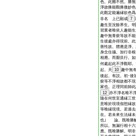
色。此難不然。勝無
淨故佛能觀佛微妙色
此觀定能遍縁欲色爲
非名 上已顯成
7
趣生至況餘界生。明
習業者唯依人趣能生
趣中無青瘀等故不能
生彼處亦得現前。此
善性故。體應是淨。
身念住攝。加行非根
相應。而厭倶行。如
何處起此不淨觀耶。
起。天
10
趣中無
後起。有説。初･後
瘀等不淨相故都不現
家也。正理同前師
12
亦不淨名唯不
隨在何世至通縁三世
意唯於現境假想縁故
等唯縁現境。若過去
在。若未來生法縁未
也｣ 論。既唯勝
所以。無漏行相十六
應。既唯勝解。明