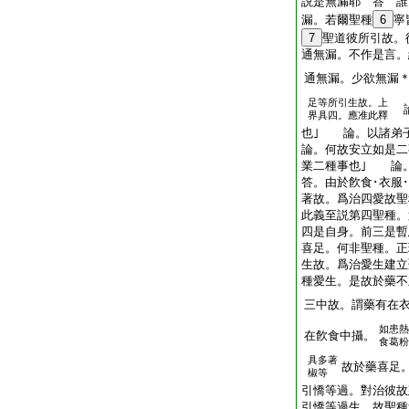
説是無漏耶 答 誰
漏。若爾聖種
6
寧
7
聖道彼所引故。
通無漏。不作是言。
通無漏。少欲無漏
足等所引生故。上
論
界具四。應准此釋
也｣ 論。以諸弟子
論。何故安立如是二
業二種事也｣ 論
答。由於飮食･衣服･
著故。爲治四愛故
此義至説第四聖種。
四是自身。前三是暫
喜足。何非聖種。正
生故。爲治愛生建立
種愛生。是故於藥不
三中故。謂藥有在
如患熱
在飮食中攝。
食葛粉
具多著
故於藥喜足
椒等
引憍等過。對治彼故
引憍等過生。故聖種