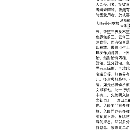
人皆受用者。於彼喜
者縛矩羅等。曾無有
時應受用者。於彼喜
縛矩羅
切時受用藥故
云薄
云。皆墮三界及不墮
色界無前三。云何三
無食等。而有彼喜足
四種故。展轉引生上
世友作如是説。上界
治。然對治有四種。
對治。遠分對治。色
界有三除斷。＊准此
名遠分等。無色界有
此。後道與無爲得。
論。如是已説修所依
文即有七。此一行頌
中有二。先總明入修
文初也｣ 論曰至
也。入修要門有多種
故。入修門亦有多種
謂多貪不淨。多瞋慈
尋伺持息。然就多分
持息念。故唯此二名