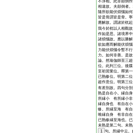
不淨相。此非顛倒作
相違故。夫顛倒者。
隨所欲能伏煩惱如何
皆是骨謂皆是骨。寧
應解故。謂諸於杌起
我今於杌以人相觀故
作如是思。諸境界中
諸煩惱故。應以勝解
欲如應而解能伏煩惱
力能伏煩惱令暫不行
力。如何非善。是故
論。然瑜伽師至三超
位。此列三位。後
至初習業位。釋第
已熟修位。明第二
超作意位。明第三
有差別故。四句分別
熟是自在小。縁自身
所縁小 有所縁小非
縁自身也 有自在小
修。所縁至海 有自
唯縁自身 有非自在
已熟修縁至海也。已
未熟是第二句。未熟
1
句。所縁中云。