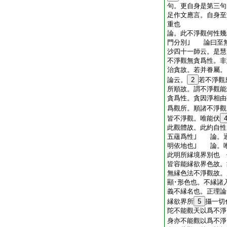
句。更自身是第三句
足作文應言。自身至
重也
論。此不淨觀何性幾
門分別｣ 論曰至
沙四十一師云。是慧
不淨觀無貪爲性。非
治貪故。若并眷屬。
論云。
2
若不淨觀
所順故。謂不淨觀能
貪爲性。貪因淨相由
爲觀所。順諸不淨觀
皆不淨觀。唯能伏
此觀體故。此約自性
五蘊爲性｣ 論。
明依地也｣ 論。
此明所縁境界別也 
皆容能縁欲界色故。
無縁色法不淨觀故。
顯･形色也。不縁諸
義不縁名也。正理論
縁欲界所
5
攝一切
陀不能觀天以爲不淨
身亦不能觀以爲不淨