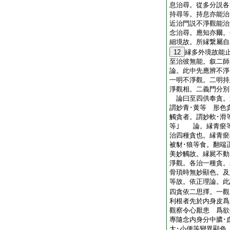
息治尋。從多分説各
持尋等。持息亦能治
近治門説不淨觀能治
念治尋。應知亦爾。
細境故。所縁繋屬自
12
縁多外境故能
至治彼無能。叙二師
論。此中先應辨不淨
一明不淨觀。二明持
淨觀相。二義門分別
論曰至四供奉貪。
謂妙青･黄等 形色
觸貪者。謂妙軟･滑
等｣ 論。縁青瘀
治四種貪也。縁青瘀
被豺･狼等食。翻端
美妙觸故。縁屍不動
淨觀。各治一種貪。
骨瑣時無妙顯色。及
等故。依正理論。此
四貪依二思擇。一觀
利根者先於内身皮爲
觀察令心厭患 爲欲
專隨念内身分中膿･血
大･小便等變異顯色