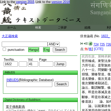
Link to the
version 2015
Link to the
version 2018
同。故正理論云。謂
欲。是欲界繋。二界
種唯欲界繋。以何證
治喜足･少欲。以現
色等引起時。所治二
現行増故｣ 論。
ホーム
検索
ご挨拶
組織
利
後因也。先釋聖種名
云。如無色中雖無怨
大正蔵検索
倶舍論疏 (No.
1822_
根。故無色中雖無衣
根。如彼不貪身。亦
724
725
726
具四聖種。受欲聖者
点:
無
/
有
]
[CITE]
punctuation
Hangul
Eng
而無加行衆聖種故。
此四生故。展轉承嗣
TextNo.
Vol.
Page
世所極成。衆聖法身
力所引起。是聖族姓
八十一云。問樂斷･
INBUDS
煩惱。樂修聖道。復
道名樂修。復次見道
INBUDS
(Bibliographic Database)
復次樂斷者顯諸忍。
Search
論云。斷謂離繋。修
慕。即是欣慕滅及道
斷修。即是欣慕滅之
Digital Dictionary of Buddhism
修道故｣ 論。如何
論。以能棄捨有欲
電子佛教辭典
豈不第四亦能治瞋等
パスワードがない場合は「guest」でログインしてくださ