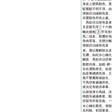
身皮上變異顯色。黄
駁黧黯不明不淨。由
便能伏治縁顯色貪。
非愛顯色所依止處。
爲欲伏治形色貪者
支是髮毛等三十六物
離此都無
3
手等形
爲二或多。散擲於地
骨肉零落。支體分離
便能伏治縁形色貪 
者。應以勝解除去皮
瓦礫。由此令心極生
觸貪 爲欲伏治供奉
觀察内身。如眠･醉･
自在運動身支。如老
如是事纒縛其身。又
無不繋屬衆縁故生。
可爲供奉威儀所依。
彼決定有能供奉事。
以彼彼身分爲縁。決
啼戲等威儀事業。觀
箜篌等所發音曲。一
令心極生厭患。便能
名利根。初習業者。