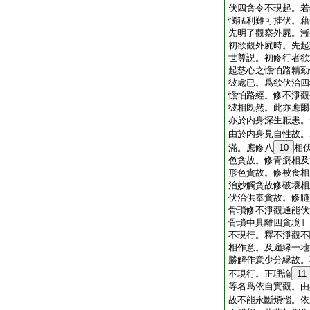
伏四貪令不現起。若
惱猛利難可摧伏。藉
先明了觀察外屍。漸
初欲觀外屍時。先起
世尊説。初修行者欲
起慈心之憺怕路精勤
彼處已。爲欲伏治四
憺怕路經。修不淨觀
彼相既然。此亦應爾
亦於内身深生厭患。
由於内身見自性故。
滿。應修八
10
相
色貪故。修青瘀相及
形色貪故。修被食相
治妙觸貪故修破壞相
伏治供奉貪故。修膖
骨瑣修不淨觀通能伏
骨瑣中具離四貪境
不現行。釋不淨觀不
相作意。及遍縁一地
勝解作意少分縁故。
不現行。正理論
11
等名爲依自實觀。由
故不能永斷煩惱。依