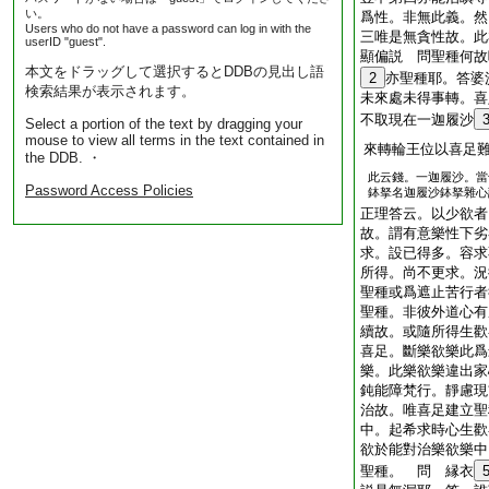
い。
爲性。非無此義。然
Users who do not have a password can log in with the
三唯是無貪性故。此
userID "guest".
顯偏説 問聖種何故
本文をドラッグして選択するとDDBの見出し語
2
亦聖種耶。答婆
検索結果が表示されます。
未來處未得事轉。喜
不取現在一迦履沙
Select a portion of the text by dragging your
mouse to view all terms in the text contained in
來轉輪王位以喜足
the DDB. ・
此云錢。一迦履沙。當
Password Access Policies
鉢拏名迦履沙鉢拏雜心
正理答云。以少欲者
故。謂有意樂性下劣
求。設已得多。容求
所得。尚不更求。況
聖種或爲遮止苦行者
聖種。非彼外道心有
續故。或隨所得生歡
喜足。斷樂欲樂此爲
樂。此樂欲樂違出家
鈍能障梵行。靜慮現
治故。唯喜足建立聖
中。起希求時心生歡
欲於能對治樂欲樂中
聖種。 問 縁衣