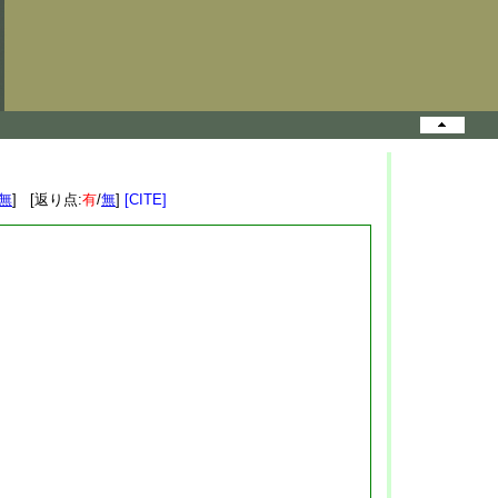
無
] [返り点:
有
/
無
]
[CITE]