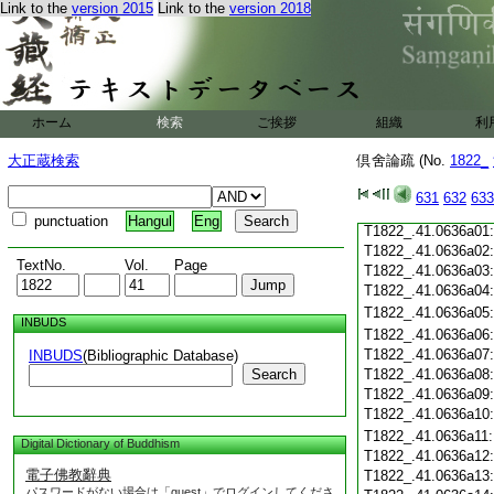
Link to the
version 2015
Link to the
version 2018
T1822_.41.0635c21
T1822_.41.0635c22
T1822_.41.0635c23
T1822_.41.0635c24
T1822_.41.0635c25
ホーム
検索
ご挨拶
T1822_.41.0635c26
組織
利
大正蔵検索
倶舍論疏 (No.
T1822_.41.0635c27
1822_
T1822_.41.0635c28
631
632
633
T1822_.41.0635c29
punctuation
Hangul
Eng
T1822_.41.0636a01
T1822_.41.0636a02
TextNo.
Vol.
Page
T1822_.41.0636a03
T1822_.41.0636a04
T1822_.41.0636a05
INBUDS
T1822_.41.0636a06
T1822_.41.0636a07
INBUDS
(Bibliographic Database)
Search
T1822_.41.0636a08
T1822_.41.0636a09
T1822_.41.0636a10
T1822_.41.0636a11
Digital Dictionary of Buddhism
T1822_.41.0636a12
電子佛教辭典
T1822_.41.0636a13
パスワードがない場合は「guest」でログインしてくださ