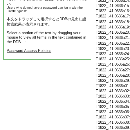
T1822_.41.0636a14
い。
T1822_.41.0636a15
Users who do not have a password can log in with the
T1822_.41.0636a16
userID "guest".
T1822_.41.0636a17
本文をドラッグして選択するとDDBの見出し語
T1822_.41.0636a18
検索結果が表示されます。
T1822_.41.0636a19
T1822_.41.0636a20
Select a portion of the text by dragging your
mouse to view all terms in the text contained in
T1822_.41.0636a21
the DDB. ・
T1822_.41.0636a22
T1822_.41.0636a23
Password Access Policies
T1822_.41.0636a24
T1822_.41.0636a25
T1822_.41.0636a26
T1822_.41.0636a27
T1822_.41.0636a28
T1822_.41.0636a29
T1822_.41.0636b01
T1822_.41.0636b02
T1822_.41.0636b03
T1822_.41.0636b04
T1822_.41.0636b05
T1822_.41.0636b06
T1822_.41.0636b07
T1822_.41.0636b08
T1822_.41.0636b09