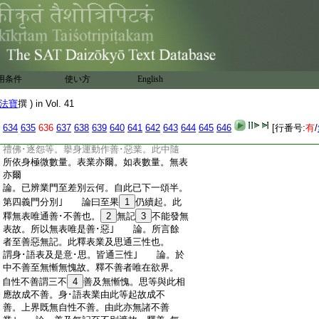
:
故不
11
増 婆沙一百三十四云。問欲界身中
:
先有間隙。色界大種來入中耶。答不爾。未
:
來欲界身自有二種。一唯欲界大種。二色界
:
大種雜。若時遇入色界定縁。彼唯欲界者
:
便滅。色界雜者便生。故不可言先有間隙
解云。若未至現在不可説言有間隙也。若
:
用条件
後來住中
使い方
English
現在世名間隙。復不可言來入中也。若來
入中即至後念。故在未
:
法寶
撰 ) in Vol. 41
又婆沙一百二十二云。然
來與下地色同時生也
:
表･無表
12
依身而起 有依一分。如彈指･擧
634
635
636
637
638
639
640
641
642
643
644
645
646
[行番号:
有
/
:
足等。一分動轉作善･惡業 有依具分。如
:
禮佛･逐怨等。擧身運動作善･惡業。此中隨
:
所依身極微數量。表業亦爾。如表數量。無表
:
亦爾
:
論。已辨業門至差別云何。自此已下一頌半。
:
第四義門分別｣ 論曰至果
1
仍續起。此
:
釋無表唯通善･不善也。
2
無記
3
不能發無
:
表故。所以無表唯是善･惡｣ 論。所言餘
:
者至善惡無記。此釋表業及思通三性也。
:
謂身･語表及是意･思。皆通三性｣ 論。於
:
中不善至無慚無愧故。釋不善者唯在欲界。
:
自性不善謂三不
4
善及無慚愧。思等與此相
:
應故成不善。身･語表業由此等起故成不
:
善。上界既無自性不善。由此亦無諸不善