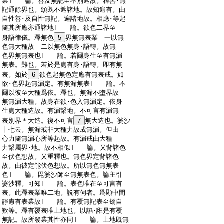
:
業｣ 論。善及無記至不別遮故。釋善･無
:
記通餘界也。頌既不遮諸地。故知遍有。由
:
自性善･及自性無記。遍諸地故。相應･等起
:
隨其所應亦通諸地｣ 論。欲色二界至
:
身語律儀。釋無色
5
界無無表業 一以無
:
色無大種故 二以無色無身･語轉。故無
:
色界無無表也｣ 論。若爾身生至有無漏
:
無表。難也。若於是處有身･語轉。即有無
:
表。如於
6
欲色起無色定應有無表戒。如
:
欲･色界起無漏定。有無漏無表｣ 論。不
:
爾以彼至大種爲依。釋也。無漏不墮界故
:
無無漏大種。故身在欲･色入無漏定。依身
:
生處大種造故。有漏繋地。不可言有漏無
:
表別界＊大造。復不可言
7
無大造也。婆沙
:
十七云。無漏戒非大種力故成無漏。但由
:
心力隨無漏心所等起故。有漏戒由大種
:
力繋屬界･地。故不相似｣ 論。又背諸色
:
至伏色想故。又重釋也。無色界定背諸色
:
故。由彼定能伏色想故。所以無色無無表
:
色｣ 論。毘婆沙師至無無表色。論主引
:
婆沙釋。可知｣ 論。表色唯在至可言有
:
表。此釋表業唯二地。説有伺者。爲顯中間
:
靜慮有表業故｣ 論。有覆無記表至矯自
:
歎等。釋有覆表唯上地也。以諂･誑是有覆
:
無記。故所發業其性亦同｣ 論。上地既無