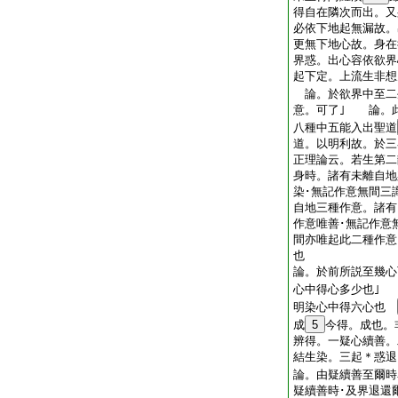
得自在隣次而出。又
必依下地起無漏故。
更無下地心故。身在
界惑。出心容依欲界
起下定。上流生非想
論。於欲界中至二
意。可了｣ 論。
八種中五能入出聖道
道。以明利故。於
正理論云。若生第二
身時。諸有未離自地
染･無記作意無間三
自地三種作意。諸有
作意唯善･無記作意
間亦唯起此二種作意
也
論。於前所説至幾心
心中得心多少也｣
明染心中得六心也
成
5
今得。成也。
辨得。一疑心續善。
結生染。三起＊惑退
論。由疑續善至爾時
疑續善時･及界退還