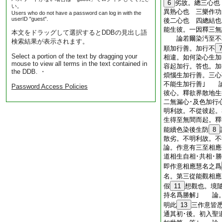
6
劣故。總三心也
い。
異熟心也 三樂作功
Users who do not have a password can log in with the
userID "guest".
後二心也 四總結
能生彼。一因釋三無
本文をドラッグして選択するとDDBの見出し語
論若爾染汚至不相
検索結果が表示されます。
順加行善。加行不
Select a portion of the text by dragging your
相違。如何染心生加
mouse to view all terms in the text contained in
容起加行。答也。加
the DDB. ・
煩惱生加行善。三心
不能生加行善｣ 
Password Access Policies
彼心。釋欲界散地生
二無漏心･及色加行
明利故。不從彼起
生得至無間而起。釋
能續色染後生防
8
散劣。不明利故。不
論。作意有三至相應
道相生自相･共相･
即作意相應慧名之爲
名。第三從能觀相應
假
11
想觀也。境
持名爲勝解｣ 論
明此
13
三作意皆
通其初･後。初入聖