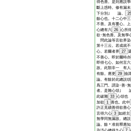
得色善。是則應説學
斷上惑時。修有漏未
下分別｣ 論。
2
餘心也。十二心中三
不善。及有覆心。上
心總有六
26
心所
欲･無色善。及無
問此論等言欲界染
第十三云。若成就不
心。若爾者界
27
不善心。即於爾時亦
即得七心。如何言六
故。此類非一 有人
有餘。應更
29
撿
論。有餘於此總説頌
爲三門。謂染･善･
者。是雜心頌｣ 
此破雜
33
心頌也
加欲
1
善也。此中
許正見續善得欲善心
言得六心
3
如經主
無學同無漏故。總説
論。餘＊准前釋應知
染汚心總得九心
7