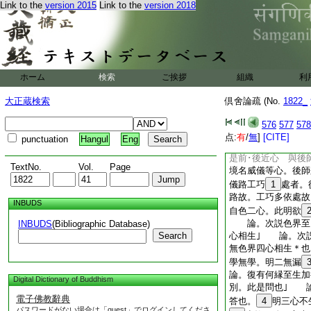
心爲二十心｣ 論
Link to the
version 2015
Link to the
version 2018
二爲二十心也。如
等至亦縁於聲。此明
語亦是工巧心故。
三心唯是意識 准此
三心唯是意識。非是
ホーム
検索
ご挨拶
組織
利
工巧者説加行也。此
化心説。明諸心相
大正蔵検索
倶舍論疏 (No.
1822_
餘師説至十二處境。
二説。與此論同。准
576
577
578
唯縁色。工巧兼聲。
点:
有
/
無
]
[CITE]
punctuation
Hangul
Eng
23
今前師言縁四
是前･後近心 與後
TextNo.
Vol.
Page
境名威儀等心。後師
儀路工巧
1
處者。
路故。工巧多依處
INBUDS
自色二心。此明欲
論。次説色界至自
INBUDS
(Bibliographic Database)
Search
心相生｣ 論。次
無色界四心相生＊
學無學。明二無漏
論。復有何縁至生加
Digital Dictionary of Buddhism
別。此是問也｣ 
電子佛教辭典
答也。
4
明三心不
パスワードがない場合は「guest」でログインしてくださ