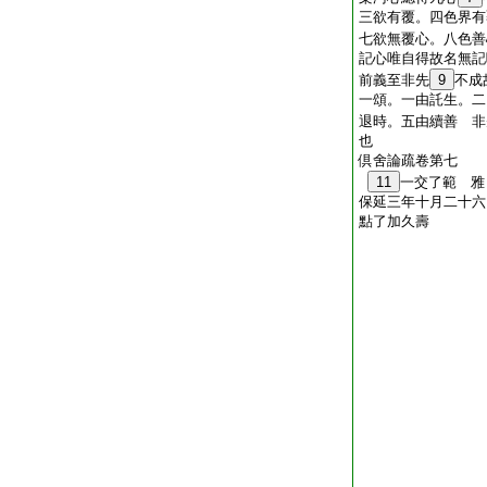
三欲有覆。四色界有
七欲無覆心。八色善
記心唯自得故名無
前義至非先
9
不成
一頌。一由託生。二
退時。五由續善 非
也
倶舍論疏卷第七
11
一交了
範 雅
保延三年十月二十六
點了
加久壽