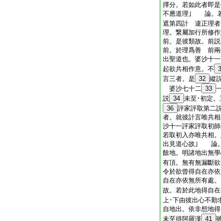
擇分。若如此者即是
不應道理｣ 論。
遮第四計 違正理者
理。繋屬加行所修作
前。是彼類故。前説
前。於理爲善 前兩
出聖道也。婆沙十一
起欲共相作意。不
言三者。是
32
縱
婆沙七十二
33
説
34
未至･初定。
36
評家評取第二
者。就彼計言唯共相
沙十一評家評取初師
若取初入亦唯共相。
出見道心故｣ 論
餘地。明諸地出無學
有頂。無有無漏斷欲
令於欲曾得自在亦依
自在亦依無所有處。
故。若於此地得自在
上･下由彼出心不勤
自地出。依非想地得
未至得阿羅漢
41