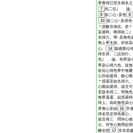
界善得已至生相名之
7
此二位｣ 論。
8
欲二心･及色
9
10
欲二心･及得色
＊惑數亦准此。若＊
染退時。唯得欲二
名得六。學･及無色
無上界生故。於欲染
心。
14
疑續善位
得生得。二説加行。
也｣ 論。色界染
界染心得六也。從無
欲化心得色界中無覆
心亦由退得。餘心
＊惑退至故名得六。
心唯由退得。諸文
至故名得二。明無色
無界退還。起惑退時
得上。由此無色染
界善心至由
16
升
得未至定得色善心。
故言得三 問何心後
云。何等心無間起煩
離非想
17
非非想