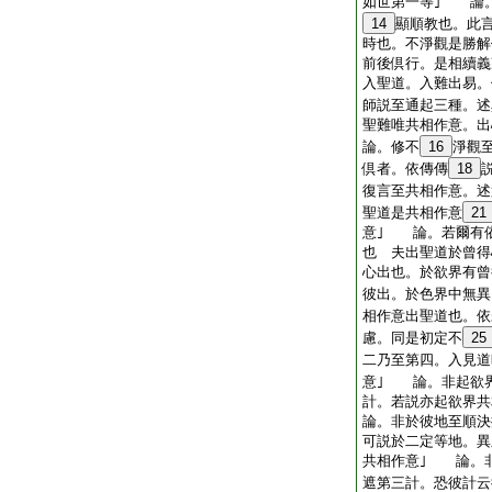
如世第一等｣ 論
14
顯順教也。此
時也。不淨觀是勝解
前後倶行。是相續義
入聖道。入難出易
師説至通起三種。述
聖難唯共相作意。出
論。修不
16
淨觀
倶者。依傳傳
18
復言至共相作意。述
聖道是共相作意
21
意｣ 論。若爾有
也 夫出聖道於曾得
心出也。於欲界有曾
彼出。於色界中無異
相作意出聖道也。依
慮。同是初定不
25
二乃至第四。入見道
意｣ 論。非起欲
計。若説亦起欲界共
論。非於彼地至順決
可説於二定等地。異
共相作意｣ 論。
遮第三計。恐彼計云