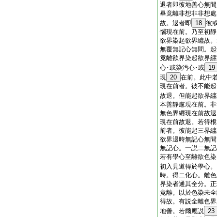
退者即彼地善心無間
畢竟離非想非非想處
故。退者即
18
彼
惱現在前。乃至初靜
欲界染起欲界纒故。
無覆無記心無間。起
竟離欲界染起欲界纒
心･或染汚心･或
19
現
20
在前。此中
現在前者。彼不能起
故退。但能起欲界纒
本善靜慮現在前。非
無色界纒現在前故退
現在前故退。若得根
前者。彼能起三界纒
欲界退時無記心無間
無記心。一説二無
若有學心至離欲色染
初入見道得於學心。
時。得二化心。離色
界染者通其全分。正
竟離。以於色染未全
得故。有説全離色界
地善。若爾應説
23