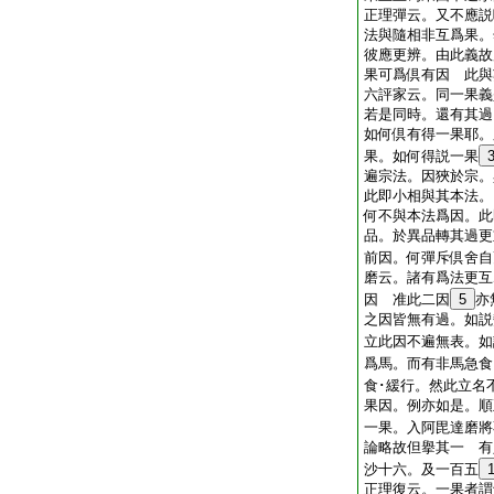
正理彈云。又不應説
法與隨相非互爲果。
彼應更辨。由此義故
果可爲倶有因 此與
六評家云。同一果義
若是同時。還有其過
如何倶有得一果耶。
果。如何得説一果
遍宗法。因狹於宗。
此即小相與其本法。
何不與本法爲因。此
品。於異品轉其過更
前因。何彈斥倶舍自
磨云。諸有爲法更互
因 准此二因
5
亦
之因皆無有過。如説
立此因不遍無表。如
爲馬。而有非馬急食
食･緩行。然此立名
果因。例亦如是。順
一果。入阿毘達磨將
論略故但擧其一 有
沙十六。及一百五
正理復云。一果者謂