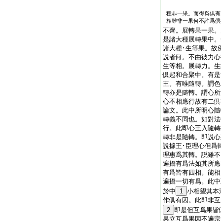
種非一果。而得爲倶有
相雖非一果何不許爲倶
不齊。展轉果一果。
是諸大種展轉果中。
諸大種･生等果。故
説者何。不由彼力心
生等相。展轉力。生
倶起和合聚中。有是
王。有唯隨轉。謂色
轉亦是隨轉。謂心所
心不相應行故有二倶
論文。此中所明心隨
轉義不同也。如對法
行。此即心王入隨轉
轉非是隨轉。即説心
説據王･臣理心但爲
理惠爲其轉。説雖
遍攝有爲法如其所應
有爲皆有四相。能相
遍攝一切有爲。此中
於中
1
小相望其本
作倶有因。此即非互
2
即是但互爲果皆
果立互爲果因不遍宗