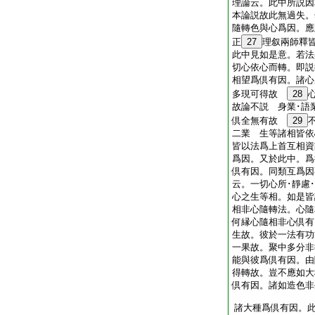
理論云。此中所説
本論説故此無過失。
隨轉色與心爲因。
正
27
理叙兩師釋
此中見如是意。若法
切心依心而轉。即説
相望爲倶有因。諸心
多現可得故
28
故論不説 身業･語
倶全無有故
29
二業 生等諸相皆依
皆以法爲上首互相資
爲因。又於此中。爲
倶有因。同類互爲因
云。一切心所･靜慮
心之生等相。如是皆
相非心隨轉法。心隨
何縁心隨相非心倶有
生故。彼於一法有功
一果故。聚中多分非
能與彼爲倶有因。由
得轉故。豈不應如大
倶有因。諸如造色非
諸大種爲倶有因。