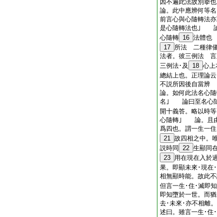
因不遍此法故別擧也
論。此中應辨何等名
前言心與心隨轉法亦
是心隨轉法也｣ 
心隨轉
16
法體也
17
所法 二種律
法者。彼三例法 言
三例法･及
18
心上
總結上也。正理論云
不説所因後自當辨
論。如何此法名心隨
名｣ 論曰至名心
開十義答。略以時等
心隨轉｣ 論。且
爲四也。謂一生一住
21
故四相之中。
説時同
22
生顯同
23
用在現在入於
果。即顯未來･現在
相無顯時能。故此不
但言一生･住･滅即
即知墮於一世。而猶
去･未來･亦不相離
述曰。雖言一生･住