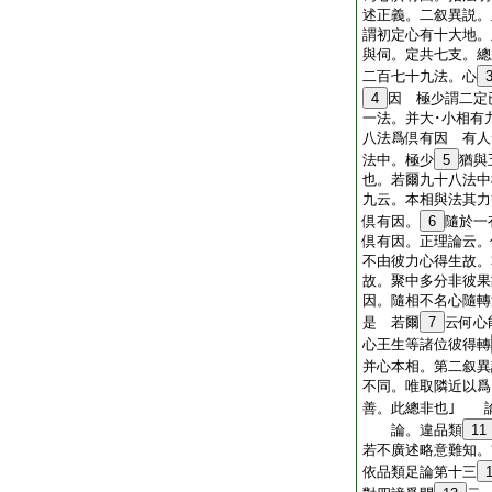
述正義。二叙異説。
謂初定心有十大地。
與伺。定共七支。總
二百七十九法。心
4
因 極少謂二定
一法。并大･小相有
八法爲倶有因 有人
法中。極少
5
猶與
也。若爾九十八法中
九云。本相與法其力
倶有因。
6
隨於一
倶有因。正理論云。
不由彼力心得生故。
故。聚中多分非彼果
因。隨相不名心隨轉
是 若爾
7
云何心
心王生等諸位彼得轉
并心本相。第二叙異
不同。唯取隣近以
善。此總非也｣ 
論。違品類
11
若不廣述略意難知。
依品類足論第十三