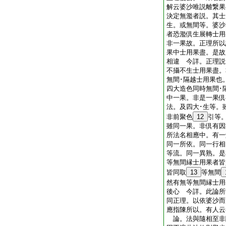
解云婆沙唯説離繋果
決定無濫者説。其士
生。或無間等。婆沙
者恐濫倶生展轉士用
非一果故。正理所以
果中士用果盡。是故
相違 今詳。正理説
不攝不生士用果盡。
無間･隔越士用果也
四大造色同時無間･
中一果。非是一果倶
法。及四大･生等。
非前聚色
12
引等
雖同一果。非倶有因
所法名相應中。有一
同一所依。同一行相
等流。同一異熟。是
等無間縁士用果者皆
皆同取
13
等無間
然有無等無間縁士用
後心 今詳。此論所
同正理。以依婆沙而
應指陳所以。有人云
論。法與隨相至非