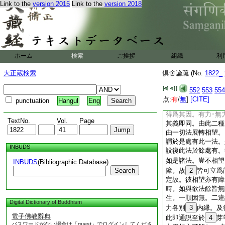
次下第二問答分別
Link to the
version 2015
Link to the
version 2018
此
18
生。至是能
障
19
覩星。漏生
光無障住。若爲
21
若於此生至可立爲因
不障可得是因。本無
ホーム
検索
ご挨拶
組織
利
得是因｣ 論。譬
喩可知｣ 論。且
大正蔵検索
倶舍論疏 (No.
1822_
22
事
23
難也。
今不爲障。何得是
552
553
554
亦得如前説。指事答
点:
有
/
無
]
[CITE]
punctuation
Hangul
Eng
障得爲其因。
24
得爲其因。有力･無
TextNo.
Vol.
Page
其義即同。由此二種
由一切法展轉相望。
謂於是處有此一法。
INBUDS
設復此法於餘處有。
如是諸法。豈不相望
INBUDS
(Bibliographic Database)
Search
障。故
2
皆可立爲
定故。彼相望亦有障
時。如與欲法餘皆無
生。一順因無。二違
Digital Dictionary of Buddhism
力各別
3
内縁。及
電子佛教辭典
此即通説至於
4
芽
パスワードがない場合は「guest」でログインしてくださ