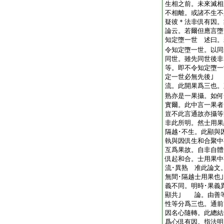
生相之前。未來滅相
不相離。或諸不生不
疑彼＊法非倶有因。
論云。若爾但應言墮
知定墮一世 述曰。
令知定墮一世。以同
同世。雖先同世後非
等。即不令知定墮一
定一世必無先後｣
流。此開果爲三也。
熟亦是一果攝。如何
實爾。此中言一果者
豈不此言通故亦攝等
非此所明。然士用果
隔越･不生。此顯與
執與因倶生和合聚中
互爲果故。自非自體
倶起和合。士用果中
流･異熟 准此論文
無間･隔越士用果也
義不同。明時･果義
顯共｣ 論。由善
性等分爲三也。通
因名心隨轉。此總
爲心倶有因。指法明