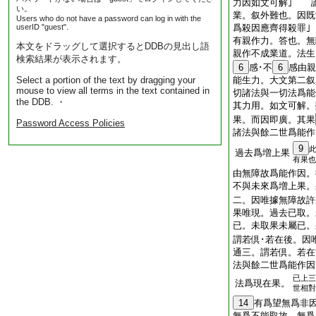
力因如文可解｣ 
い。
業。叙外難也。因既
Users who do not have a password can log in with the
userID "guest".
爲殺因應齊得殺罪
有親作力。答也。無
本文をドラッグして選択するとDDBの見出し語
親作不成業道。法生
検索結果が表示されます。
6
感･不
6
感由
Select a portion of the text by dragging your
能生力。大文第二叙
mouse to view all terms in the text contained in
切諸法與一切法爲能
the DDB. ・
其力用。如文可解。
果。而因即廣。其果
Password Access Policies
諸法與餘二世爲能作
9
過去爲増上果
有果也
由無障故爲能作因。
不與未來爲増上果。
二。因唯據無障故許
果唯現。過去已取。
已。未取果未屬已。
謂若倶･若在後。因
通三。謂若倶。若在
法與餘二世爲能作因
已上三
法爲現在果。
世相對
14
有爲望無爲非
無爲不能取故 無爲