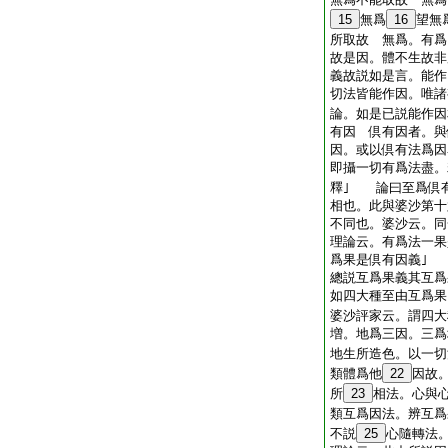
15
無爲
16
望無
所取故 無爲。有
故是因。體不生故非
義故説如是言。能作
切法皆能作因。唯諸
論。如是已説能作因
有因 倶有因者。與
因。或以倶有法爲因
即攝一切有爲法盡。
釋｣ 論曰至爲倶
相也。此與婆沙第十
不同也。婆沙云。同
理論云。有爲法一果
爲果是倶有因義｣
總説互爲果義其互
如四大種至由互爲果
婆沙評家云。謂四大
増。地爲三因。三爲
地生所造色。以一切
類體爲他
22
因故
所
23
相法。心與
類互爲因法。辨互爲
不説
25
心隨轉法