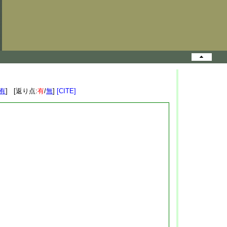
有
] [返り点:
有
/
無
]
[CITE]