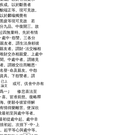
疾成。以於斷善者
貌端正等。現可見故。
以於麟喩獨覺有
黒疲等現可見故 若
分九品。中復開三。故
起四無量時。先於有情
･處中･怨讐。三各分
上親友者。謂生法身頼彼
親友者。謂財･法交極相
唯財交亦相親愛。上處中
聞。中處中者。謂雖見
者。謂雖交往而離恩･
名譽･命及親友。中怨
資具。下怨讐者。謂
已上
或可。倶舍中亦有
論文
合爲一｣ 修悲喜法至
･喜。皆准前慈。復略釋
海。便願令彼皆得解
有情得樂離苦。便深欣
捨最初至與處中等者。
最初從處中起。處中非
易捨初起。次捨下･中･上
親。起平等心與處中等。