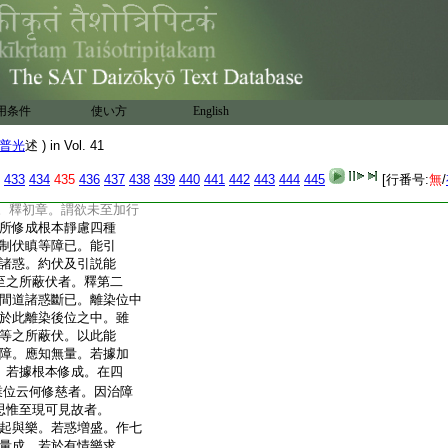
令諸惑得斷。有漏根
有近分攝者。且簡根
斷。有漏根本尚不斷
言。故不別簡。或影顯
意相應起故。眞實作
切有情境故。縁法作
用条件
使い方
English
加行位至能治四障者。
一此加行位制伏瞋
普光
述 ) in Vol. 41
更遠。由此二義故前
或通伏難。伏難意云若
433
434
435
436
437
438
439
440
441
442
443
444
445
[行番号:
無
/
治四障｣ 謂欲未
。釋初章。謂欲未至加行
所修成根本靜慮四種
制伏瞋等障已。能引
諸惑。約伏及引説能
至之所蔽伏者。釋第二
間道諸惑斷已。離染位中
於此離染後位之中。雖
等之所蔽伏。以此能
障。應知無量。若據加
。若據根本修成。在四
位云何修慈者。因治障
思惟至現可見故者。
起與樂。若惑増盛。作七
量成。若於有情樂求