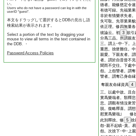
い。
徳者。能修慈定令速
Users who do not have a password can log in with the
有徳可録。先福業果
userID "guest".
非於有情樂求失者。
本文をドラッグして選択するとDDBの見出し語
失可取。先罪業果貌
検索結果が表示されます。
依正理。修四無量各
彼論云。初
3
欲引
Select a portion of the text by dragging your
分爲三品。所謂親友
mouse to view all terms in the text contained in
三。謂上･中･下。
the DDB. ・
重恩。捨便難住。中
Password Access Policies
親愛。下親友者。謂
者。謂於自昔曾不見
聞而不交往。下處中
怨。上怨讐者。謂奪
讐者。謂奪己身命縁
奪親友命縁資具
4
三。以處中故。且
實爲樂哉者。類釋悲
悲。謂觀有情沒衆苦
脱。復略釋喜。謂想
慰實爲樂哉｣ 修
此別釋捨。修
5
捨
怨･親不起瞋･貪。
怨。次捨下･中･上