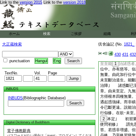
Link to the
version 2015
Link to the
version 2018
此能治四障。而不能
本靜慮攝故。雖復亦
本。以得根本下惑必
惑。中間不斷理在絶
彼中間不斷 勝解作
意方能斷惑 過縁一
ホーム
検索
ご挨拶
組織
利
意方能斷惑｣ 此
會釋前文開二章門。
大正蔵検索
倶舍論記 (No.
1821_
等。二或此能令已斷
説此能治四障
10
430
431
432
非斷惑如何前説能
punctuation
Hangul
Eng
至至能
1
治諸惑者
位中。亦有慈等。似
TextNo.
Vol.
Page
無量。由此加行位中
未至斷治道生。能斷
治障｣ 諸惑斷已
INBUDS
章。由未至定。九無
方得根本四種無量。
INBUDS
(Bibliographic Database)
遇起惑強縁。而非瞋
Search
令已斷更遠。説能治
行似修。在欲･未至
2
本定｣ 初習業
Digital Dictionary of Buddhism
便問初修｣ 謂先
答。若惑非増盛。但
電子佛教辭典
品修。乃至修習慈無
パスワードがない場合は「guest」でログインしてくださ