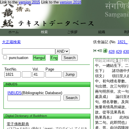
Link to the
version 2015
Link to the
version 2018
覺樹
一挍了
14
倶舍論記
15
ホーム
検索
ご挨拶
組織
利
16
沙門釋
17
分別定品第八之二
大正蔵検索
倶舍論記 (No.
1821_
如是已説至所起功徳
能依功徳。就中。一
428
429
430
三明八勝處。四明十
punctuation
Hangul
Eng
明起定縁此
1
下即
中。一總結生下。二
TextNo.
Vol.
Page
生下｣ 諸功徳中
頌文｣ 頌曰至人
中。初句標名擧數。
INBUDS
句出體。次三句明行
兩句明所依。次一句
INBUDS
(Bibliographic Database)
處及成｣ 論曰至
Search
句。標名擧數。及與
無量有情爲所縁故。
故。從等流果爲名 
Digital Dictionary of Buddhism
熟果爲名｣ 此何
第二句。此即問也
電子佛教辭典
者。答。由治四障
パスワードがない場合は「guest」でログインしてくださ