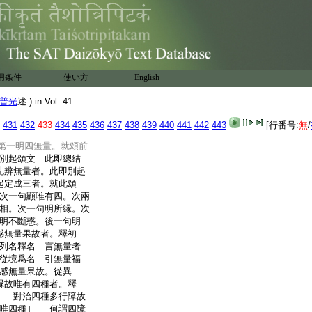
卷第二十九
用条件
使い方
English
光述
普光
述 ) in Vol. 41
者。此下大文第二明
明四無量。二明八解脱。
431
432
433
434
435
436
437
438
439
440
441
442
443
[行番号:
無
/
遍處。五明得依身。六
第一明四無量。就頌前
別起頌文 此即總結
先辨無量者。此即別起
起定成三者。就此頌
次一句顯唯有四。次兩
相。次一句明所縁。次
明不斷惑。後一句明
感無量果故者。釋初
列名釋名 言無量者
從境爲名 引無量福
感無量果故。從異
縁故唯有四種者。釋
｣ 對治四種多行障故
故唯四種｣ 何謂四障