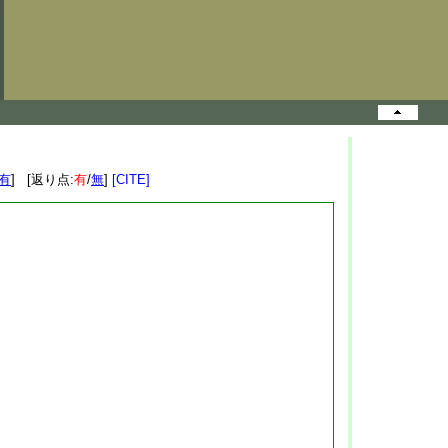
有
] [返り点:
有
/
無
]
[CITE]