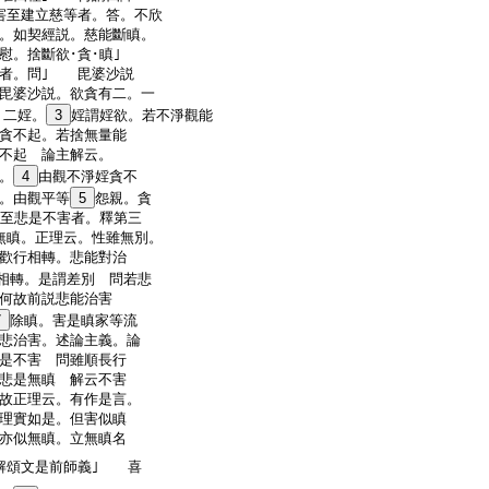
害至建立慈等者。答。不欣
。如契經説。慈能斷瞋。
慰。捨斷欲･貪･瞋｣
別者。問｣ 毘婆沙説
毘婆沙説。欲貪有二。一
。二婬。
3
婬謂婬欲。若不淨觀能
貪不起。若捨無量能
不起 論主解云。
。
4
由觀不淨婬貪不
。由觀平等
5
怨親。貪
至悲是不害者。釋第三
無瞋。正理云。性雖無別。
歡行相轉。悲能對治
相轉。是謂差別 問若悲
。何故前説悲能治害
7
除瞋。害是瞋家等流
悲治害。述論主義。論
是不害 問雖順長行
悲是無瞋 解云不害
故正理云。有作是言。
理實如是。但害似瞋
亦似無瞋。立無瞋名
頌文是前師義｣ 喜