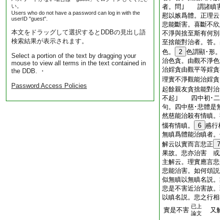
い。
者。問｣ 謂諸瞋
Users who do not have a password can log in with the
慰以嫉爲體。正理云
userID "guest".
悲能斷害。喜斷不欣
本文をドラッグして選択するとDDBの見出し語
不淨與捨至斯有何
検索結果が表示されます。
至捨能對治者。答。
色。
2
色謂顯･形
Select a portion of the text by dragging your
治色貪。由觀不淨色
mouse to view all terms in the text contained in
治婬貪由觀平等婬貪
the DDB. ・
理實不淨觀能治婬貪
Password Access Policies
起餘親友貪捨能對治
不起｣ 四中初･二
句。四中慈･悲體是
然慈能治殺有情瞋。
惱有情瞋。
6
慼行
無瞋爲體能治瞋者
解云以實而言悲正
果故。悲亦治害 或
主解云。理實應言悲
悲能治害。如何頌説
似無瞋以無瞋名説。
悲是不害近治害故。
以瞋名説。悲之行相
已上
實是不害
又解
論文